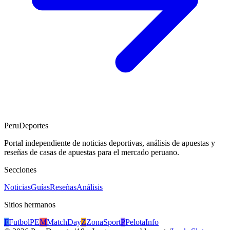
PeruDeportes
Portal independiente de noticias deportivas, análisis de apuestas y
reseñas de casas de apuestas para el mercado peruano.
Secciones
Noticias
Guías
Reseñas
Análisis
Sitios hermanos
F
FutbolPE
M
MatchDay
Z
ZonaSport
P
PelotaInfo