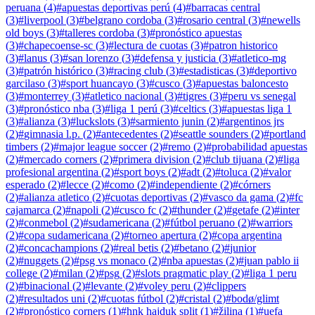
peruana
(
4
)
#
apuestas deportivas perú
(
4
)
#
barracas central
(
3
)
#
liverpool
(
3
)
#
belgrano cordoba
(
3
)
#
rosario central
(
3
)
#
newells
old boys
(
3
)
#
talleres cordoba
(
3
)
#
pronóstico apuestas
(
3
)
#
chapecoense-sc
(
3
)
#
lectura de cuotas
(
3
)
#
patron historico
(
3
)
#
lanus
(
3
)
#
san lorenzo
(
3
)
#
defensa y justicia
(
3
)
#
atletico-mg
(
3
)
#
patrón histórico
(
3
)
#
racing club
(
3
)
#
estadisticas
(
3
)
#
deportivo
garcilaso
(
3
)
#
sport huancayo
(
3
)
#
cusco
(
3
)
#
apuestas baloncesto
(
3
)
#
monterrey
(
3
)
#
atletico nacional
(
3
)
#
tigres
(
3
)
#
peru vs senegal
(
3
)
#
pronóstico nba
(
3
)
#
liga 1 perú
(
3
)
#
celtics
(
3
)
#
apuestas liga 1
(
3
)
#
alianza
(
3
)
#
luckslots
(
3
)
#
sarmiento junin
(
2
)
#
argentinos jrs
(
2
)
#
gimnasia l.p.
(
2
)
#
antecedentes
(
2
)
#
seattle sounders
(
2
)
#
portland
timbers
(
2
)
#
major league soccer
(
2
)
#
remo
(
2
)
#
probabilidad apuestas
(
2
)
#
mercado corners
(
2
)
#
primera division
(
2
)
#
club tijuana
(
2
)
#
liga
profesional argentina
(
2
)
#
sport boys
(
2
)
#
adt
(
2
)
#
toluca
(
2
)
#
valor
esperado
(
2
)
#
lecce
(
2
)
#
como
(
2
)
#
independiente
(
2
)
#
córners
(
2
)
#
alianza atletico
(
2
)
#
cuotas deportivas
(
2
)
#
vasco da gama
(
2
)
#
fc
cajamarca
(
2
)
#
napoli
(
2
)
#
cusco fc
(
2
)
#
thunder
(
2
)
#
getafe
(
2
)
#
inter
(
2
)
#
conmebol
(
2
)
#
sudamericana
(
2
)
#
fútbol peruano
(
2
)
#
warriors
(
2
)
#
copa sudamericana
(
2
)
#
torneo apertura
(
2
)
#
copa argentina
(
2
)
#
concachampions
(
2
)
#
real betis
(
2
)
#
betano
(
2
)
#
junior
(
2
)
#
nuggets
(
2
)
#
psg vs monaco
(
2
)
#
nba apuestas
(
2
)
#
juan pablo ii
college
(
2
)
#
milan
(
2
)
#
psg
(
2
)
#
slots pragmatic play
(
2
)
#
liga 1 peru
(
2
)
#
binacional
(
2
)
#
levante
(
2
)
#
voley peru
(
2
)
#
clippers
(
2
)
#
resultados uni
(
2
)
#
cuotas fútbol
(
2
)
#
cristal
(
2
)
#
bodø/glimt
(
2
)
#
pronóstico corners
(
1
)
#
hnk hajduk split
(
1
)
#
žilina
(
1
)
#
uefa