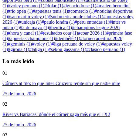
deportivas peru
(
1
)
#
cuotas baloncesto
(
1
)
#
sudamericano de voley
(
1
)
#
voley peruano
(
1
)
#
dolar
(
1
)
#
ignacio buse
(
1
)
#
matteo berrettini
(
1
)
#
rio open
(
1
)
#
apuestas tenis
(
1
)
#
comercio
(
1
)
#
noticias deportivas
(
1
)
#
san martin voley
(
1
)
#
sudamericano de clubes
(
1
)
#
apuestas voley
2026
(
1
)
#
unicaja
(
1
)
#
paulo londra
(
1
)
#
peru entradas
(
1
)
#
inter vs
milan
(
1
)
#
2 de mayo
(
1
)
#
benfica
(
1
)
#
champions league 2026
(
1
)
#
hora y canal
(
1
)
#
resultados coar
(
1
)
#
coar 2026
(
1
)
#
primera fase
(
1
)
#
apuestas champions
(
1
)
#
dembélé
(
1
)
#
torneo apertura 2026
(
1
)
#
geminis
(
1
)
#
voley
(
1
)
#
liga peruana de voley
(
1
)
#
apuestas voley
(
1
)
#
girona
(
1
)
#
laliga
(
1
)
#
sekou gassama
(
1
)
#
clasico peruano
(
1
)
Lo más leído
01
Córners al filo: lo que Inter-Cruzeiro repite sin que nadie mire
25 de junio, 2026
02
River vs Barracas: dónde el córner paga más que el 1X2
25 de junio, 2026
03