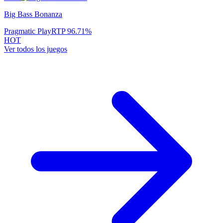
Big Bass Bonanza
Pragmatic Play
RTP
96.71
%
HOT
Ver todos los juegos