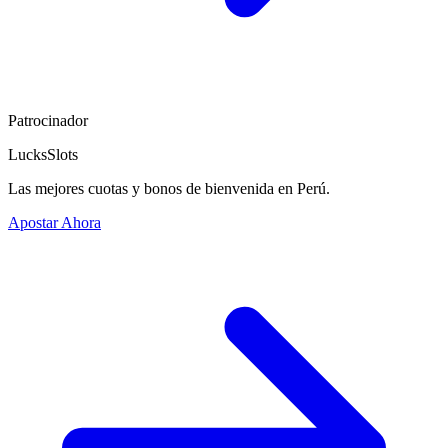
Patrocinador
LucksSlots
Las mejores cuotas y bonos de bienvenida en Perú.
Apostar Ahora