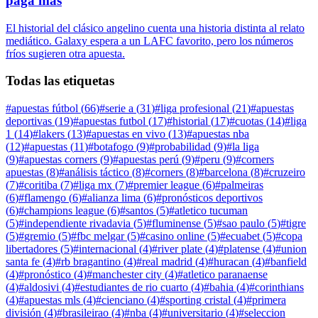
paga más
El historial del clásico angelino cuenta una historia distinta al relato
mediático. Galaxy espera a un LAFC favorito, pero los números
fríos sugieren otra apuesta.
Todas las etiquetas
#
apuestas fútbol
(
66
)
#
serie a
(
31
)
#
liga profesional
(
21
)
#
apuestas
deportivas
(
19
)
#
apuestas futbol
(
17
)
#
historial
(
17
)
#
cuotas
(
14
)
#
liga
1
(
14
)
#
lakers
(
13
)
#
apuestas en vivo
(
13
)
#
apuestas nba
(
12
)
#
apuestas
(
11
)
#
botafogo
(
9
)
#
probabilidad
(
9
)
#
la liga
(
9
)
#
apuestas corners
(
9
)
#
apuestas perú
(
9
)
#
peru
(
9
)
#
corners
apuestas
(
8
)
#
análisis táctico
(
8
)
#
corners
(
8
)
#
barcelona
(
8
)
#
cruzeiro
(
7
)
#
coritiba
(
7
)
#
liga mx
(
7
)
#
premier league
(
6
)
#
palmeiras
(
6
)
#
flamengo
(
6
)
#
alianza lima
(
6
)
#
pronósticos deportivos
(
6
)
#
champions league
(
6
)
#
santos
(
5
)
#
atletico tucuman
(
5
)
#
independiente rivadavia
(
5
)
#
fluminense
(
5
)
#
sao paulo
(
5
)
#
tigre
(
5
)
#
gremio
(
5
)
#
fbc melgar
(
5
)
#
casino online
(
5
)
#
ecuabet
(
5
)
#
copa
libertadores
(
5
)
#
internacional
(
4
)
#
river plate
(
4
)
#
platense
(
4
)
#
union
santa fe
(
4
)
#
rb bragantino
(
4
)
#
real madrid
(
4
)
#
huracan
(
4
)
#
banfield
(
4
)
#
pronóstico
(
4
)
#
manchester city
(
4
)
#
atletico paranaense
(
4
)
#
aldosivi
(
4
)
#
estudiantes de rio cuarto
(
4
)
#
bahia
(
4
)
#
corinthians
(
4
)
#
apuestas mls
(
4
)
#
cienciano
(
4
)
#
sporting cristal
(
4
)
#
primera
división
(
4
)
#
brasileirao
(
4
)
#
nba
(
4
)
#
universitario
(
4
)
#
seleccion