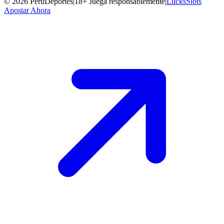
©
2026
PeruDeportes
|
18+ Juega responsablemente
|
LucksSlots
Apostar Ahora