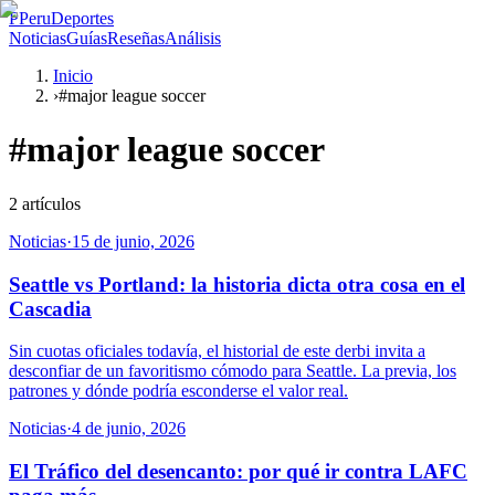
P
PeruDeportes
Noticias
Guías
Reseñas
Análisis
Inicio
›
#major league soccer
#
major league soccer
2
artículos
Noticias
·
15 de junio, 2026
Seattle vs Portland: la historia dicta otra cosa en el
Cascadia
Sin cuotas oficiales todavía, el historial de este derbi invita a
desconfiar de un favoritismo cómodo para Seattle. La previa, los
patrones y dónde podría esconderse el valor real.
Noticias
·
4 de junio, 2026
El Tráfico del desencanto: por qué ir contra LAFC