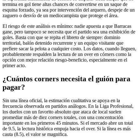
termina en gol tiene altas chances de convertirse en un saque de
esquina forzado, ya sea por intervención del arquero, despeje de un
zaguero o desvío de un mediocampista que protege el área.
El riesgo de este análisis es mínimo: nadie apuesta a que Barracas
gane, pero tampoco se necesita que el partido sea una exhibición de
goles. Basta con que se repita el libreto de siempre: dominio
territorial, balón detenido recurrente y un equipo visitante que
prefiere sacar la pelota a cualquier costo. Los datos, cuando lleguen,
probablemente respalden la lectura de un over en córners como la
opción con mejor relación riesgo-beneficio, especialmente en el
primer acto.
¿Cuántos corners necesita el guión para
pagar?
Sin una línea oficial, la estimación cualitativa se apoya en la
frecuencia observada en partidos análogos. En la Liga Profesional,
los duelos con un favorito absoluto que ataca de local suelen
promediar más de diez corners totales, con una concentración
importante en los primeros 45 minutos. Si el mercado abre un total
de 9.5, la lectura histórica empuja hacia el over. Si la línea es más
cauta (8.5), el valor se magnifica.