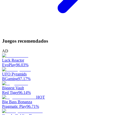
Juegos recomendados
AD
Luck Reactor
EvoPlay
96.03
%
UFO Pyramids
BGaming
97.17
%
Biggest Vault
Red Tiger
96.14
%
HOT
Big Bass Bonanza
Pragmatic Play
96.71
%