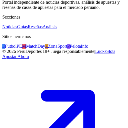
Portal independiente de noticias deportivas, análisis de apuestas y
reseñas de casas de apuestas para el mercado peruano.
Secciones
Noticias
Guías
Reseñas
Análisis
Sitios hermanos
F
FutbolPE
M
MatchDay
Z
ZonaSport
P
PelotaInfo
©
2026
PeruDeportes
|
18+ Juega responsablemente
|
LucksSlots
Apostar Ahora