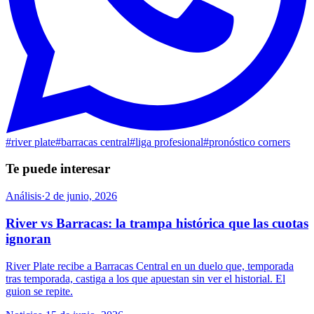
#
river plate
#
barracas central
#
liga profesional
#
pronóstico corners
Te puede interesar
Análisis
·
2 de junio, 2026
River vs Barracas: la trampa histórica que las cuotas
ignoran
River Plate recibe a Barracas Central en un duelo que, temporada
tras temporada, castiga a los que apuestan sin ver el historial. El
guion se repite.