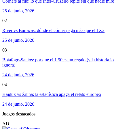
Córners al filo: lo que Inter-Cruzeiro repite sin que nadie mire
25 de junio, 2026
02
River vs Barracas: dónde el córner paga más que el 1X2
25 de junio, 2026
03
Botafogo-Santos: por qué el 1.90 es un regalo (y la historia lo
ignora)
24 de junio, 2026
04
Hajduk vs Žilina: la estadística apaga el relato europeo
24 de junio, 2026
Juegos destacados
AD