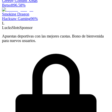
Greedy Goblins Xmas
Betsoft
96.58
%
Smoking Dragon
Hacksaw Gaming
96
%
L
LucksSlots
Sponsor
Apuestas deportivas con las mejores cuotas. Bono de bienvenida
para nuevos usuarios.