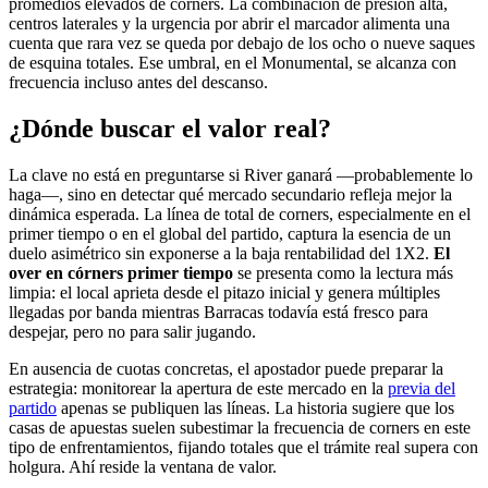
promedios elevados de corners. La combinación de presión alta,
centros laterales y la urgencia por abrir el marcador alimenta una
cuenta que rara vez se queda por debajo de los ocho o nueve saques
de esquina totales. Ese umbral, en el Monumental, se alcanza con
frecuencia incluso antes del descanso.
¿Dónde buscar el valor real?
La clave no está en preguntarse si River ganará —probablemente lo
haga—, sino en detectar qué mercado secundario refleja mejor la
dinámica esperada. La línea de total de corners, especialmente en el
primer tiempo o en el global del partido, captura la esencia de un
duelo asimétrico sin exponerse a la baja rentabilidad del 1X2.
El
over en córners primer tiempo
se presenta como la lectura más
limpia: el local aprieta desde el pitazo inicial y genera múltiples
llegadas por banda mientras Barracas todavía está fresco para
despejar, pero no para salir jugando.
En ausencia de cuotas concretas, el apostador puede preparar la
estrategia: monitorear la apertura de este mercado en la
previa del
partido
apenas se publiquen las líneas. La historia sugiere que los
casas de apuestas suelen subestimar la frecuencia de corners en este
tipo de enfrentamientos, fijando totales que el trámite real supera con
holgura. Ahí reside la ventana de valor.