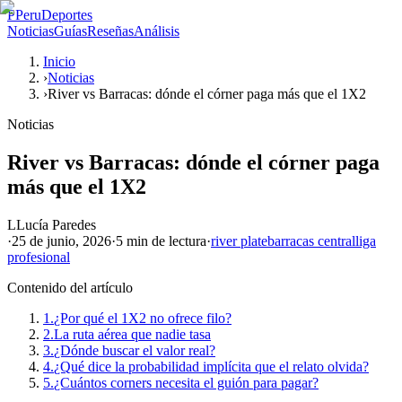
P
PeruDeportes
Noticias
Guías
Reseñas
Análisis
Inicio
›
Noticias
›
River vs Barracas: dónde el córner paga más que el 1X2
Noticias
River vs Barracas: dónde el córner paga
más que el 1X2
L
Lucía Paredes
·
25 de junio, 2026
·
5 min
de lectura
·
river plate
barracas central
liga
profesional
Contenido del artículo
1.
¿Por qué el 1X2 no ofrece filo?
2.
La ruta aérea que nadie tasa
3.
¿Dónde buscar el valor real?
4.
¿Qué dice la probabilidad implícita que el relato olvida?
5.
¿Cuántos corners necesita el guión para pagar?