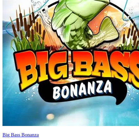
Big Bass Bonanza