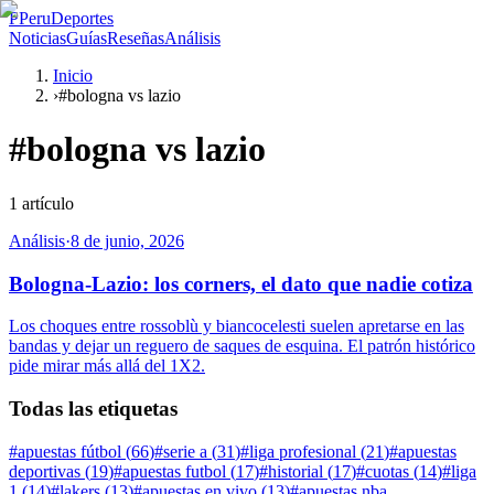
P
PeruDeportes
Noticias
Guías
Reseñas
Análisis
Inicio
›
#bologna vs lazio
#
bologna vs lazio
1
artículo
Análisis
·
8 de junio, 2026
Bologna-Lazio: los corners, el dato que nadie cotiza
Los choques entre rossoblù y biancocelesti suelen apretarse en las
bandas y dejar un reguero de saques de esquina. El patrón histórico
pide mirar más allá del 1X2.
Todas las etiquetas
#
apuestas fútbol
(
66
)
#
serie a
(
31
)
#
liga profesional
(
21
)
#
apuestas
deportivas
(
19
)
#
apuestas futbol
(
17
)
#
historial
(
17
)
#
cuotas
(
14
)
#
liga
1
(
14
)
#
lakers
(
13
)
#
apuestas en vivo
(
13
)
#
apuestas nba