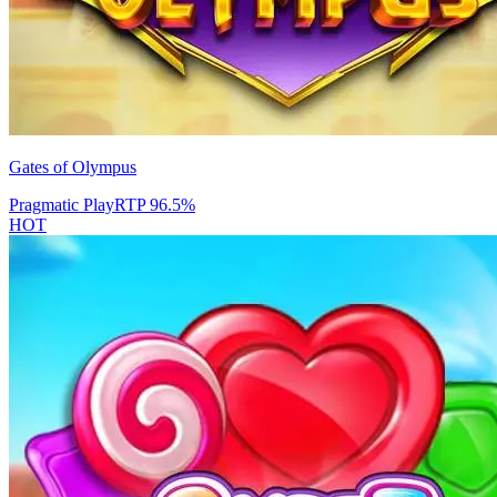
Gates of Olympus
Pragmatic Play
RTP
96.5
%
HOT