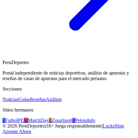
PeruDeportes
Portal independiente de noticias deportivas, análisis de apuestas y
reseñas de casas de apuestas para el mercado peruano.
Secciones
Noticias
Guías
Reseñas
Análisis
Sitios hermanos
F
FutbolPE
M
MatchDay
Z
ZonaSport
P
PelotaInfo
©
2026
PeruDeportes
|
18+ Juega responsablemente
|
LucksSlots
Apostar Ahora