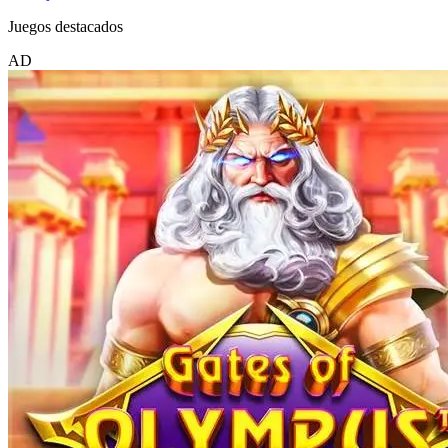
Juegos destacados
AD