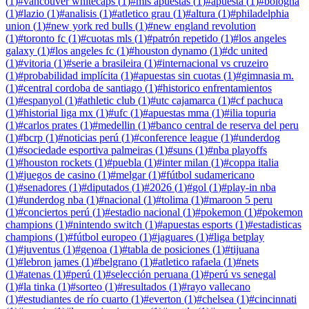
(
1
)
#
vancouver whitecaps
(
1
)
#
mls apuestas
(
1
)
#
apuesta
(
1
)
#
bologna
(
1
)
#
lazio
(
1
)
#
analisis
(
1
)
#
atletico grau
(
1
)
#
altura
(
1
)
#
philadelphia
union
(
1
)
#
new york red bulls
(
1
)
#
new england revolution
(
1
)
#
toronto fc
(
1
)
#
cuotas mls
(
1
)
#
patrón repetido
(
1
)
#
los angeles
galaxy
(
1
)
#
los angeles fc
(
1
)
#
houston dynamo
(
1
)
#
dc united
(
1
)
#
vitoria
(
1
)
#
serie a brasileira
(
1
)
#
internacional vs cruzeiro
(
1
)
#
probabilidad implícita
(
1
)
#
apuestas sin cuotas
(
1
)
#
gimnasia m.
(
1
)
#
central cordoba de santiago
(
1
)
#
historico enfrentamientos
(
1
)
#
espanyol
(
1
)
#
athletic club
(
1
)
#
utc cajamarca
(
1
)
#
cf pachuca
(
1
)
#
historial liga mx
(
1
)
#
ufc
(
1
)
#
apuestas mma
(
1
)
#
ilia topuria
(
1
)
#
carlos prates
(
1
)
#
medellin
(
1
)
#
banco central de reserva del peru
(
1
)
#
bcrp
(
1
)
#
noticias perú
(
1
)
#
conference league
(
1
)
#
underdog
(
1
)
#
sociedade esportiva palmeiras
(
1
)
#
suns
(
1
)
#
nba playoffs
(
1
)
#
houston rockets
(
1
)
#
puebla
(
1
)
#
inter milan
(
1
)
#
coppa italia
(
1
)
#
juegos de casino
(
1
)
#
melgar
(
1
)
#
fútbol sudamericano
(
1
)
#
senadores
(
1
)
#
diputados
(
1
)
#
2026
(
1
)
#
gol
(
1
)
#
play-in nba
(
1
)
#
underdog nba
(
1
)
#
nacional
(
1
)
#
tolima
(
1
)
#
maroon 5 peru
(
1
)
#
conciertos perú
(
1
)
#
estadio nacional
(
1
)
#
pokemon
(
1
)
#
pokemon
champions
(
1
)
#
nintendo switch
(
1
)
#
apuestas esports
(
1
)
#
estadisticas
champions
(
1
)
#
fútbol europeo
(
1
)
#
jaguares
(
1
)
#
liga betplay
(
1
)
#
juventus
(
1
)
#
genoa
(
1
)
#
tabla de posiciones
(
1
)
#
tijuana
(
1
)
#
lebron james
(
1
)
#
belgrano
(
1
)
#
atletico rafaela
(
1
)
#
nets
(
1
)
#
atenas
(
1
)
#
perú
(
1
)
#
selección peruana
(
1
)
#
perú vs senegal
(
1
)
#
la tinka
(
1
)
#
sorteo
(
1
)
#
resultados
(
1
)
#
rayo vallecano
(
1
)
#
estudiantes de río cuarto
(
1
)
#
everton
(
1
)
#
chelsea
(
1
)
#
cincinnati