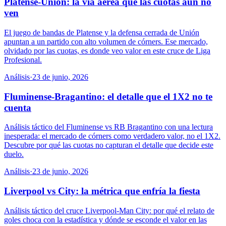
Platense-Unión: la vía aérea que las cuotas aún no
ven
El juego de bandas de Platense y la defensa cerrada de Unión
apuntan a un partido con alto volumen de córners. Ese mercado,
olvidado por las cuotas, es donde veo valor en este cruce de Liga
Profesional.
Análisis
·
23 de junio, 2026
Fluminense-Bragantino: el detalle que el 1X2 no te
cuenta
Análisis táctico del Fluminense vs RB Bragantino con una lectura
inesperada: el mercado de córners como verdadero valor, no el 1X2.
Descubre por qué las cuotas no capturan el detalle que decide este
duelo.
Análisis
·
23 de junio, 2026
Liverpool vs City: la métrica que enfría la fiesta
Análisis táctico del cruce Liverpool-Man City: por qué el relato de
goles choca con la estadística y dónde se esconde el valor en las