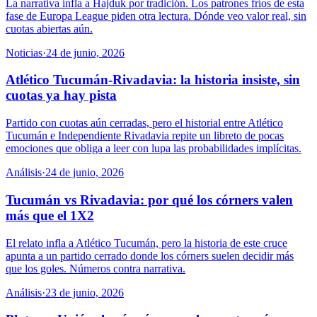
La narrativa infla a Hajduk por tradición. Los patrones fríos de esta
fase de Europa League piden otra lectura. Dónde veo valor real, sin
cuotas abiertas aún.
Noticias
·
24 de junio, 2026
Atlético Tucumán-Rivadavia: la historia insiste, sin
cuotas ya hay pista
Partido con cuotas aún cerradas, pero el historial entre Atlético
Tucumán e Independiente Rivadavia repite un libreto de pocas
emociones que obliga a leer con lupa las probabilidades implícitas.
Análisis
·
24 de junio, 2026
Tucumán vs Rivadavia: por qué los córners valen
más que el 1X2
El relato infla a Atlético Tucumán, pero la historia de este cruce
apunta a un partido cerrado donde los córners suelen decidir más
que los goles. Números contra narrativa.
Análisis
·
23 de junio, 2026