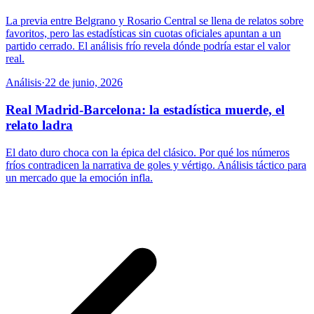
La previa entre Belgrano y Rosario Central se llena de relatos sobre
favoritos, pero las estadísticas sin cuotas oficiales apuntan a un
partido cerrado. El análisis frío revela dónde podría estar el valor
real.
Análisis
·
22 de junio, 2026
Real Madrid-Barcelona: la estadística muerde, el
relato ladra
El dato duro choca con la épica del clásico. Por qué los números
fríos contradicen la narrativa de goles y vértigo. Análisis táctico para
un mercado que la emoción infla.