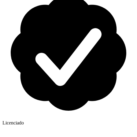
Licenciado