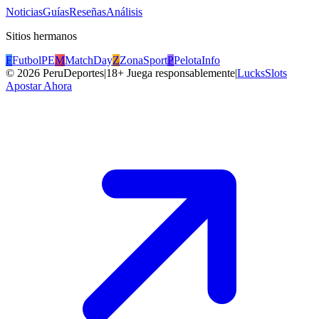
Noticias
Guías
Reseñas
Análisis
Sitios hermanos
F
FutbolPE
M
MatchDay
Z
ZonaSport
P
PelotaInfo
©
2026
PeruDeportes
|
18+ Juega responsablemente
|
LucksSlots
Apostar Ahora