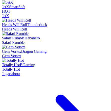
JetX
SmartSoft
HOT
JetX
Heads Will Roll
Thunderkick
Heads Will Roll
Safari Rumble
Habanero
Safari Rumble
Gem Vortex
Dragon Gaming
Gem Vortex
Totally Hot
BGaming
Totally Hot
Jugar ahora