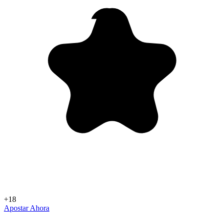
+18
Apostar Ahora