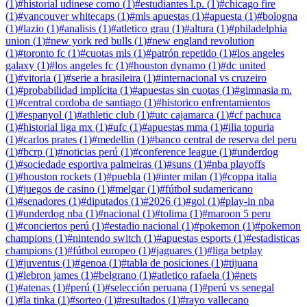
(
1
)
#
historial udinese como
(
1
)
#
estudiantes l.p.
(
1
)
#
chicago fire
(
1
)
#
vancouver whitecaps
(
1
)
#
mls apuestas
(
1
)
#
apuesta
(
1
)
#
bologna
(
1
)
#
lazio
(
1
)
#
analisis
(
1
)
#
atletico grau
(
1
)
#
altura
(
1
)
#
philadelphia
union
(
1
)
#
new york red bulls
(
1
)
#
new england revolution
(
1
)
#
toronto fc
(
1
)
#
cuotas mls
(
1
)
#
patrón repetido
(
1
)
#
los angeles
galaxy
(
1
)
#
los angeles fc
(
1
)
#
houston dynamo
(
1
)
#
dc united
(
1
)
#
vitoria
(
1
)
#
serie a brasileira
(
1
)
#
internacional vs cruzeiro
(
1
)
#
probabilidad implícita
(
1
)
#
apuestas sin cuotas
(
1
)
#
gimnasia m.
(
1
)
#
central cordoba de santiago
(
1
)
#
historico enfrentamientos
(
1
)
#
espanyol
(
1
)
#
athletic club
(
1
)
#
utc cajamarca
(
1
)
#
cf pachuca
(
1
)
#
historial liga mx
(
1
)
#
ufc
(
1
)
#
apuestas mma
(
1
)
#
ilia topuria
(
1
)
#
carlos prates
(
1
)
#
medellin
(
1
)
#
banco central de reserva del peru
(
1
)
#
bcrp
(
1
)
#
noticias perú
(
1
)
#
conference league
(
1
)
#
underdog
(
1
)
#
sociedade esportiva palmeiras
(
1
)
#
suns
(
1
)
#
nba playoffs
(
1
)
#
houston rockets
(
1
)
#
puebla
(
1
)
#
inter milan
(
1
)
#
coppa italia
(
1
)
#
juegos de casino
(
1
)
#
melgar
(
1
)
#
fútbol sudamericano
(
1
)
#
senadores
(
1
)
#
diputados
(
1
)
#
2026
(
1
)
#
gol
(
1
)
#
play-in nba
(
1
)
#
underdog nba
(
1
)
#
nacional
(
1
)
#
tolima
(
1
)
#
maroon 5 peru
(
1
)
#
conciertos perú
(
1
)
#
estadio nacional
(
1
)
#
pokemon
(
1
)
#
pokemon
champions
(
1
)
#
nintendo switch
(
1
)
#
apuestas esports
(
1
)
#
estadisticas
champions
(
1
)
#
fútbol europeo
(
1
)
#
jaguares
(
1
)
#
liga betplay
(
1
)
#
juventus
(
1
)
#
genoa
(
1
)
#
tabla de posiciones
(
1
)
#
tijuana
(
1
)
#
lebron james
(
1
)
#
belgrano
(
1
)
#
atletico rafaela
(
1
)
#
nets
(
1
)
#
atenas
(
1
)
#
perú
(
1
)
#
selección peruana
(
1
)
#
perú vs senegal
(
1
)
#
la tinka
(
1
)
#
sorteo
(
1
)
#
resultados
(
1
)
#
rayo vallecano