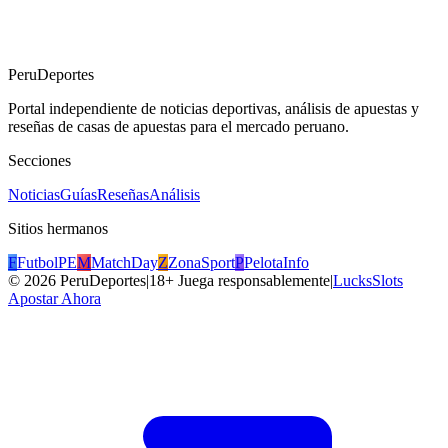
PeruDeportes
Portal independiente de noticias deportivas, análisis de apuestas y
reseñas de casas de apuestas para el mercado peruano.
Secciones
Noticias
Guías
Reseñas
Análisis
Sitios hermanos
F
FutbolPE
M
MatchDay
Z
ZonaSport
P
PelotaInfo
©
2026
PeruDeportes
|
18+ Juega responsablemente
|
LucksSlots
Apostar Ahora