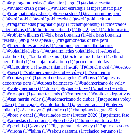
(
1
)
#
rtp tragamonedas
(
1
)
#
aviator juego
(
1
)
#
aviator reseña
(
1
)
#
aviator crash game
(
1
)
#
aviator estrategia
(
1
)
#
pragmatic play
(
1
)
#
pragmatic play slots
(
1
)
#
reseña slots
(
1
)
#
casino online perú
(
1
)
#
wolf gold
(
1
)
#
wolf gold reseña
(
1
)
#
wolf gold jackpot
(
1
)
#
tragamonedas pragmatic play
(
1
)
#
championship
(
1
)
#
mercados
alternativos
(
1
)
#
fútbol internacional
(
1
)
#
liga 2 perú
(
1
)
#
ticketmaster
(
1
)
#
robbie williams
(
1
)
#
big bass bonanza
(
1
)
#
big bass bonanza
reseña
(
1
)
#
big bass splash
(
1
)
#
tragamonedas online peru
(
1
)
#
libertadores apuestas
(
1
)
#
equipos peruanos libertadores
(
1
)
#
volatilidad slots
(
1
)
#
tragamonedas volatilidad
(
1
)
#
slots alta
volatilidad
(
1
)
#
bankroll casino
(
1
)
#
factor altura futbol
(
1
)
#
altitud
peru futbol
(
1
)
#
ventaja local altura
(
1
)
#
peru eliminatorias
(
1
)
#
blanquirroja
(
1
)
#
inter miami
(
1
)
#
lafc
(
1
)
#
lionel messi
(
1
)
#
osasco
(
1
)
#
sesi
(
1
)
#
sudamericano de clubes vóley
(
1
)
#
san martin
(
1
)
#
cuotas perú
(
1
)
#
derbi de los angeles
(
1
)
#
boys
(
1
)
#
apuestas
deportivas peru
(
1
)
#
cuotas baloncesto
(
1
)
#
sudamericano de voley
(
1
)
#
voley peruano
(
1
)
#
dolar
(
1
)
#
ignacio buse
(
1
)
#
matteo berrettini
(
1
)
#
rio open
(
1
)
#
apuestas tenis
(
1
)
#
comercio
(
1
)
#
noticias deportivas
(
1
)
#
san martin voley
(
1
)
#
sudamericano de clubes
(
1
)
#
apuestas voley
2026
(
1
)
#
unicaja
(
1
)
#
paulo londra
(
1
)
#
peru entradas
(
1
)
#
inter vs
milan
(
1
)
#
2 de mayo
(
1
)
#
benfica
(
1
)
#
champions league 2026
(
1
)
#
hora y canal
(
1
)
#
resultados coar
(
1
)
#
coar 2026
(
1
)
#
primera fase
(
1
)
#
apuestas champions
(
1
)
#
dembélé
(
1
)
#
torneo apertura 2026
(
1
)
#
geminis
(
1
)
#
voley
(
1
)
#
liga peruana de voley
(
1
)
#
apuestas voley
(
1
)
#
girona
(
1
)
#
laliga
(
1
)
#
sekou gassama
(
1
)
#
clasico peruano
(
1
)