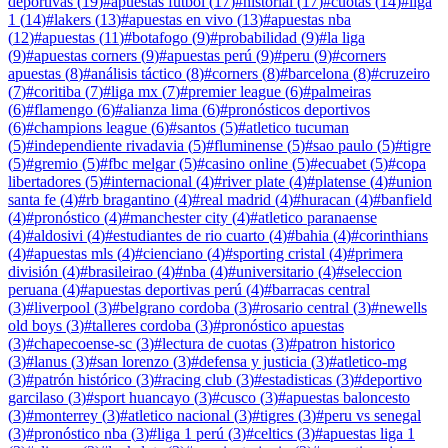
deportivas
(
19
)
#
apuestas futbol
(
17
)
#
historial
(
17
)
#
cuotas
(
14
)
#
liga
1
(
14
)
#
lakers
(
13
)
#
apuestas en vivo
(
13
)
#
apuestas nba
(
12
)
#
apuestas
(
11
)
#
botafogo
(
9
)
#
probabilidad
(
9
)
#
la liga
(
9
)
#
apuestas corners
(
9
)
#
apuestas perú
(
9
)
#
peru
(
9
)
#
corners
apuestas
(
8
)
#
análisis táctico
(
8
)
#
corners
(
8
)
#
barcelona
(
8
)
#
cruzeiro
(
7
)
#
coritiba
(
7
)
#
liga mx
(
7
)
#
premier league
(
6
)
#
palmeiras
(
6
)
#
flamengo
(
6
)
#
alianza lima
(
6
)
#
pronósticos deportivos
(
6
)
#
champions league
(
6
)
#
santos
(
5
)
#
atletico tucuman
(
5
)
#
independiente rivadavia
(
5
)
#
fluminense
(
5
)
#
sao paulo
(
5
)
#
tigre
(
5
)
#
gremio
(
5
)
#
fbc melgar
(
5
)
#
casino online
(
5
)
#
ecuabet
(
5
)
#
copa
libertadores
(
5
)
#
internacional
(
4
)
#
river plate
(
4
)
#
platense
(
4
)
#
union
santa fe
(
4
)
#
rb bragantino
(
4
)
#
real madrid
(
4
)
#
huracan
(
4
)
#
banfield
(
4
)
#
pronóstico
(
4
)
#
manchester city
(
4
)
#
atletico paranaense
(
4
)
#
aldosivi
(
4
)
#
estudiantes de rio cuarto
(
4
)
#
bahia
(
4
)
#
corinthians
(
4
)
#
apuestas mls
(
4
)
#
cienciano
(
4
)
#
sporting cristal
(
4
)
#
primera
división
(
4
)
#
brasileirao
(
4
)
#
nba
(
4
)
#
universitario
(
4
)
#
seleccion
peruana
(
4
)
#
apuestas deportivas perú
(
4
)
#
barracas central
(
3
)
#
liverpool
(
3
)
#
belgrano cordoba
(
3
)
#
rosario central
(
3
)
#
newells
old boys
(
3
)
#
talleres cordoba
(
3
)
#
pronóstico apuestas
(
3
)
#
chapecoense-sc
(
3
)
#
lectura de cuotas
(
3
)
#
patron historico
(
3
)
#
lanus
(
3
)
#
san lorenzo
(
3
)
#
defensa y justicia
(
3
)
#
atletico-mg
(
3
)
#
patrón histórico
(
3
)
#
racing club
(
3
)
#
estadisticas
(
3
)
#
deportivo
garcilaso
(
3
)
#
sport huancayo
(
3
)
#
cusco
(
3
)
#
apuestas baloncesto
(
3
)
#
monterrey
(
3
)
#
atletico nacional
(
3
)
#
tigres
(
3
)
#
peru vs senegal
(
3
)
#
pronóstico nba
(
3
)
#
liga 1 perú
(
3
)
#
celtics
(
3
)
#
apuestas liga 1