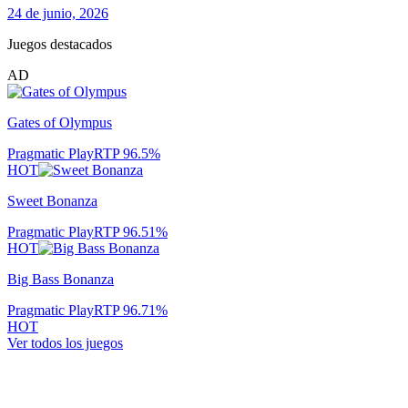
24 de junio, 2026
Juegos destacados
AD
Gates of Olympus
Pragmatic Play
RTP
96.5
%
HOT
Sweet Bonanza
Pragmatic Play
RTP
96.51
%
HOT
Big Bass Bonanza
Pragmatic Play
RTP
96.71
%
HOT
Ver todos los juegos