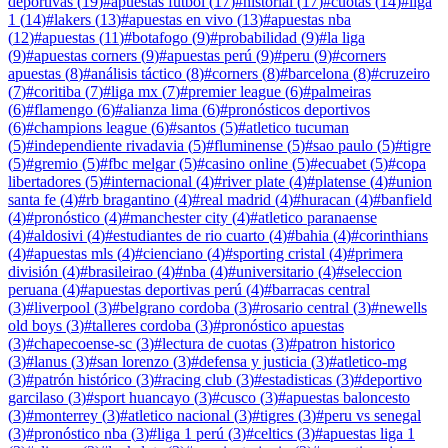
deportivas
(
19
)
#
apuestas futbol
(
17
)
#
historial
(
17
)
#
cuotas
(
14
)
#
liga
1
(
14
)
#
lakers
(
13
)
#
apuestas en vivo
(
13
)
#
apuestas nba
(
12
)
#
apuestas
(
11
)
#
botafogo
(
9
)
#
probabilidad
(
9
)
#
la liga
(
9
)
#
apuestas corners
(
9
)
#
apuestas perú
(
9
)
#
peru
(
9
)
#
corners
apuestas
(
8
)
#
análisis táctico
(
8
)
#
corners
(
8
)
#
barcelona
(
8
)
#
cruzeiro
(
7
)
#
coritiba
(
7
)
#
liga mx
(
7
)
#
premier league
(
6
)
#
palmeiras
(
6
)
#
flamengo
(
6
)
#
alianza lima
(
6
)
#
pronósticos deportivos
(
6
)
#
champions league
(
6
)
#
santos
(
5
)
#
atletico tucuman
(
5
)
#
independiente rivadavia
(
5
)
#
fluminense
(
5
)
#
sao paulo
(
5
)
#
tigre
(
5
)
#
gremio
(
5
)
#
fbc melgar
(
5
)
#
casino online
(
5
)
#
ecuabet
(
5
)
#
copa
libertadores
(
5
)
#
internacional
(
4
)
#
river plate
(
4
)
#
platense
(
4
)
#
union
santa fe
(
4
)
#
rb bragantino
(
4
)
#
real madrid
(
4
)
#
huracan
(
4
)
#
banfield
(
4
)
#
pronóstico
(
4
)
#
manchester city
(
4
)
#
atletico paranaense
(
4
)
#
aldosivi
(
4
)
#
estudiantes de rio cuarto
(
4
)
#
bahia
(
4
)
#
corinthians
(
4
)
#
apuestas mls
(
4
)
#
cienciano
(
4
)
#
sporting cristal
(
4
)
#
primera
división
(
4
)
#
brasileirao
(
4
)
#
nba
(
4
)
#
universitario
(
4
)
#
seleccion
peruana
(
4
)
#
apuestas deportivas perú
(
4
)
#
barracas central
(
3
)
#
liverpool
(
3
)
#
belgrano cordoba
(
3
)
#
rosario central
(
3
)
#
newells
old boys
(
3
)
#
talleres cordoba
(
3
)
#
pronóstico apuestas
(
3
)
#
chapecoense-sc
(
3
)
#
lectura de cuotas
(
3
)
#
patron historico
(
3
)
#
lanus
(
3
)
#
san lorenzo
(
3
)
#
defensa y justicia
(
3
)
#
atletico-mg
(
3
)
#
patrón histórico
(
3
)
#
racing club
(
3
)
#
estadisticas
(
3
)
#
deportivo
garcilaso
(
3
)
#
sport huancayo
(
3
)
#
cusco
(
3
)
#
apuestas baloncesto
(
3
)
#
monterrey
(
3
)
#
atletico nacional
(
3
)
#
tigres
(
3
)
#
peru vs senegal
(
3
)
#
pronóstico nba
(
3
)
#
liga 1 perú
(
3
)
#
celtics
(
3
)
#
apuestas liga 1