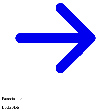
Patrocinador
LucksSlots