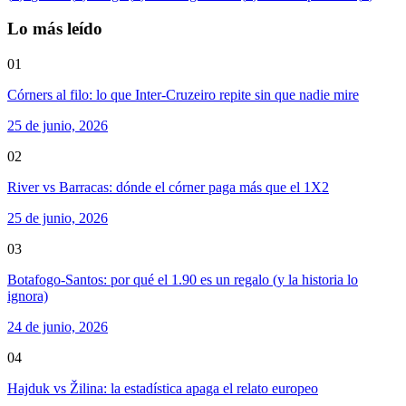
Lo más leído
01
Córners al filo: lo que Inter-Cruzeiro repite sin que nadie mire
25 de junio, 2026
02
River vs Barracas: dónde el córner paga más que el 1X2
25 de junio, 2026
03
Botafogo-Santos: por qué el 1.90 es un regalo (y la historia lo
ignora)
24 de junio, 2026
04
Hajduk vs Žilina: la estadística apaga el relato europeo