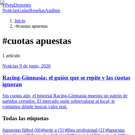
P
PeruDeportes
Noticias
Guías
Reseñas
Análisis
Inicio
›
#cuotas apuestas
#
cuotas apuestas
1
artículo
Noticias
·
9 de junio, 2026
Racing-Gimnasia: el guión que se repite y las cuotas
ignoran
Sin cuotas aún, el historial Racing-Gimnasia muestra un patrón de
partidos cerrados. El mercado suele sobrevalorar al local; te
contamos dónde buscar valor real.
Todas las etiquetas
#
apuestas fútbol
(
66
)
#
serie a
(
31
)
#
liga profesional
(
21
)
#
apuestas