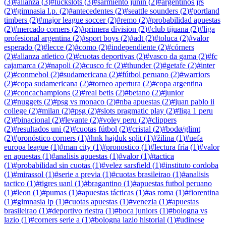
(
3
)
#
alianza
(
3
)
#
luckslots
(
3
)
#
sarmiento junin
(
2
)
#
argentinos jrs
(
2
)
#
gimnasia l.p.
(
2
)
#
antecedentes
(
2
)
#
seattle sounders
(
2
)
#
portland
timbers
(
2
)
#
major league soccer
(
2
)
#
remo
(
2
)
#
probabilidad apuestas
(
2
)
#
mercado corners
(
2
)
#
primera division
(
2
)
#
club tijuana
(
2
)
#
liga
profesional argentina
(
2
)
#
sport boys
(
2
)
#
adt
(
2
)
#
toluca
(
2
)
#
valor
esperado
(
2
)
#
lecce
(
2
)
#
como
(
2
)
#
independiente
(
2
)
#
córners
(
2
)
#
alianza atletico
(
2
)
#
cuotas deportivas
(
2
)
#
vasco da gama
(
2
)
#
fc
cajamarca
(
2
)
#
napoli
(
2
)
#
cusco fc
(
2
)
#
thunder
(
2
)
#
getafe
(
2
)
#
inter
(
2
)
#
conmebol
(
2
)
#
sudamericana
(
2
)
#
fútbol peruano
(
2
)
#
warriors
(
2
)
#
copa sudamericana
(
2
)
#
torneo apertura
(
2
)
#
copa argentina
(
2
)
#
concachampions
(
2
)
#
real betis
(
2
)
#
betano
(
2
)
#
junior
(
2
)
#
nuggets
(
2
)
#
psg vs monaco
(
2
)
#
nba apuestas
(
2
)
#
juan pablo ii
college
(
2
)
#
milan
(
2
)
#
psg
(
2
)
#
slots pragmatic play
(
2
)
#
liga 1 peru
(
2
)
#
binacional
(
2
)
#
levante
(
2
)
#
voley peru
(
2
)
#
clippers
(
2
)
#
resultados uni
(
2
)
#
cuotas fútbol
(
2
)
#
cristal
(
2
)
#
bodø/glimt
(
2
)
#
pronóstico corners
(
1
)
#
hnk hajduk split
(
1
)
#
žilina
(
1
)
#
uefa
europa league
(
1
)
#
man city
(
1
)
#
pronostico
(
1
)
#
lectura fría
(
1
)
#
valor
en apuestas
(
1
)
#
analisis apuestas
(
1
)
#
valor
(
1
)
#
tactica
(
1
)
#
probabilidad sin cuotas
(
1
)
#
velez sarsfield
(
1
)
#
instituto cordoba
(
1
)
#
mirassol
(
1
)
#
serie a previa
(
1
)
#
cuotas brasileirao
(
1
)
#
analisis
tactico
(
1
)
#
tigres uanl
(
1
)
#
bragantino
(
1
)
#
apuestas futbol peruano
(
1
)
#
leon
(
1
)
#
pumas
(
1
)
#
apuestas tácticas
(
1
)
#
as roma
(
1
)
#
fiorentina
(
1
)
#
gimnasia lp
(
1
)
#
cuotas apuestas
(
1
)
#
venezia
(
1
)
#
apuestas
brasileirao
(
1
)
#
deportivo riestra
(
1
)
#
boca juniors
(
1
)
#
bologna vs
lazio
(
1
)
#
corners serie a
(
1
)
#
bologna lazio historial
(
1
)
#
udinese