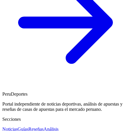
PeruDeportes
Portal independiente de noticias deportivas, análisis de apuestas y
reseñas de casas de apuestas para el mercado peruano.
Secciones
Noticias
Guías
Reseñas
Análisis