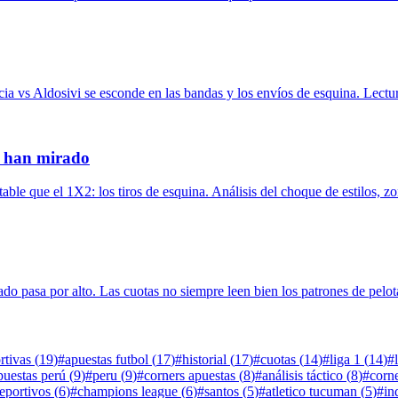
ticia vs Aldosivi se esconde en las bandas y los envíos de esquina. Lectur
o han mirado
ble que el 1X2: los tiros de esquina. Análisis del choque de estilos, zo
ado pasa por alto. Las cuotas no siempre leen bien los patrones de pelot
rtivas
(
19
)
#
apuestas futbol
(
17
)
#
historial
(
17
)
#
cuotas
(
14
)
#
liga 1
(
14
)
#
puestas perú
(
9
)
#
peru
(
9
)
#
corners apuestas
(
8
)
#
análisis táctico
(
8
)
#
corn
eportivos
(
6
)
#
champions league
(
6
)
#
santos
(
5
)
#
atletico tucuman
(
5
)
#
in