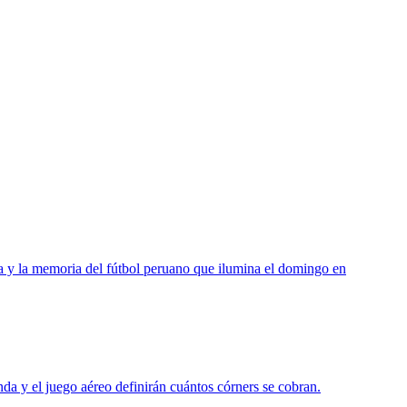
arra y la memoria del fútbol peruano que ilumina el domingo en
nda y el juego aéreo definirán cuántos córners se cobran.