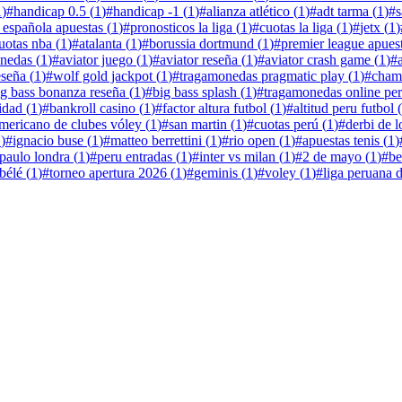
1
)
#
handicap 0.5
(
1
)
#
handicap -1
(
1
)
#
alianza atlético
(
1
)
#
adt tarma
(
1
)
#
s
a española apuestas
(
1
)
#
pronosticos la liga
(
1
)
#
cuotas la liga
(
1
)
#
jetx
(
1
)
uotas nba
(
1
)
#
atalanta
(
1
)
#
borussia dortmund
(
1
)
#
premier league apues
onedas
(
1
)
#
aviator juego
(
1
)
#
aviator reseña
(
1
)
#
aviator crash game
(
1
)
#
eseña
(
1
)
#
wolf gold jackpot
(
1
)
#
tragamonedas pragmatic play
(
1
)
#
cham
ig bass bonanza reseña
(
1
)
#
big bass splash
(
1
)
#
tragamonedas online pe
lidad
(
1
)
#
bankroll casino
(
1
)
#
factor altura futbol
(
1
)
#
altitud peru futbol
(
mericano de clubes vóley
(
1
)
#
san martin
(
1
)
#
cuotas perú
(
1
)
#
derbi de l
1
)
#
ignacio buse
(
1
)
#
matteo berrettini
(
1
)
#
rio open
(
1
)
#
apuestas tenis
(
1
)
paulo londra
(
1
)
#
peru entradas
(
1
)
#
inter vs milan
(
1
)
#
2 de mayo
(
1
)
#
be
bélé
(
1
)
#
torneo apertura 2026
(
1
)
#
geminis
(
1
)
#
voley
(
1
)
#
liga peruana 