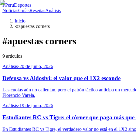
P
PeruDeportes
Noticias
Guías
Reseñas
Análisis
Inicio
›
#apuestas corners
#
apuestas corners
9
artículos
Análisis
·
20 de junio, 2026
Defensa vs Aldosivi: el valor que el 1X2 esconde
Las cuotas aún no calientan, pero el patrón táctico anticipa un mercad
Florencio Varela.
Análisis
·
19 de junio, 2026
Estudiantes RC vs Tigre: el córner que paga más que 
En Estudiantes RC vs Tigre, el verdadero valor no está en el 1X2 sino 