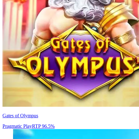
Gates of Olympus
Pragmatic Play
RTP
96.5
%