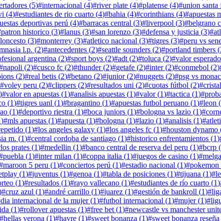
ertadores
(
5
)
#
internacional
(
4
)
#
river plate
(
4
)
#
platense
(
4
)
#
union santa 
vi
(
4
)
#
estudiantes de rio cuarto
(
4
)
#
bahia
(
4
)
#
corinthians
(
4
)
#
apuestas 
uestas deportivas perú
(
4
)
#
barracas central
(
3
)
#
liverpool
(
3
)
#
belgrano 
#
patron historico
(
3
)
#
lanus
(
3
)
#
san lorenzo
(
3
)
#
defensa y justicia
(
3
)
#
at
loncesto
(
3
)
#
monterrey
(
3
)
#
atletico nacional
(
3
)
#
tigres
(
3
)
#
peru vs sen
mnasia l.p.
(
2
)
#
antecedentes
(
2
)
#
seattle sounders
(
2
)
#
portland timbers
(
ofesional argentina
(
2
)
#
sport boys
(
2
)
#
adt
(
2
)
#
toluca
(
2
)
#
valor esperado
#
napoli
(
2
)
#
cusco fc
(
2
)
#
thunder
(
2
)
#
getafe
(
2
)
#
inter
(
2
)
#
conmebol
(
2
)
ions
(
2
)
#
real betis
(
2
)
#
betano
(
2
)
#
junior
(
2
)
#
nuggets
(
2
)
#
psg vs mona
#
voley peru
(
2
)
#
clippers
(
2
)
#
resultados uni
(
2
)
#
cuotas fútbol
(
2
)
#
crista
)
#
valor en apuestas
(
1
)
#
analisis apuestas
(
1
)
#
valor
(
1
)
#
tactica
(
1
)
#
proba
co
(
1
)
#
tigres uanl
(
1
)
#
bragantino
(
1
)
#
apuestas futbol peruano
(
1
)
#
leon
(
rao
(
1
)
#
deportivo riestra
(
1
)
#
boca juniors
(
1
)
#
bologna vs lazio
(
1
)
#
corne
1
)
#
mls apuestas
(
1
)
#
apuesta
(
1
)
#
bologna
(
1
)
#
lazio
(
1
)
#
analisis
(
1
)
#
atlet
repetido
(
1
)
#
los angeles galaxy
(
1
)
#
los angeles fc
(
1
)
#
houston dynamo
ia m.
(
1
)
#
central cordoba de santiago
(
1
)
#
historico enfrentamientos
(
1
)
los prates
(
1
)
#
medellin
(
1
)
#
banco central de reserva del peru
(
1
)
#
bcrp
(
#
puebla
(
1
)
#
inter milan
(
1
)
#
coppa italia
(
1
)
#
juegos de casino
(
1
)
#
melga
#
maroon 5 peru
(
1
)
#
conciertos perú
(
1
)
#
estadio nacional
(
1
)
#
pokemon
etplay
(
1
)
#
juventus
(
1
)
#
genoa
(
1
)
#
tabla de posiciones
(
1
)
#
tijuana
(
1
)
#
l
orteo
(
1
)
#
resultados
(
1
)
#
rayo vallecano
(
1
)
#
estudiantes de río cuarto
(
1
)
)
#
cruz azul
(
1
)
#
andré carrillo
(
1
)
#
juarez
(
1
)
#
gestión de bankroll
(
1
)
#
lig
#
dia internacional de la mujer
(
1
)
#
futbol internacional
(
1
)
#
mujer
(
1
)
#
lig
ida
(
1
)
#
rollover apuestas
(
1
)
#
free bet
(
1
)
#
newcastle vs manchester unit
#
hellas verona
(
1
)
#
havre
(
1
)
#
sweet bonanza
(
1
)
#
sweet bonanza reseña