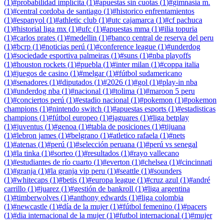
(
1
)
#
probabilidad implícita
(
1
)
#
apuestas sin cuotas
(
1
)
#
gimnasia m.
(
1
)
#
central cordoba de santiago
(
1
)
#
historico enfrentamientos
(
1
)
#
espanyol
(
1
)
#
athletic club
(
1
)
#
utc cajamarca
(
1
)
#
cf pachuca
(
1
)
#
historial liga mx
(
1
)
#
ufc
(
1
)
#
apuestas mma
(
1
)
#
ilia topuria
(
1
)
#
carlos prates
(
1
)
#
medellin
(
1
)
#
banco central de reserva del peru
(
1
)
#
bcrp
(
1
)
#
noticias perú
(
1
)
#
conference league
(
1
)
#
underdog
(
1
)
#
sociedade esportiva palmeiras
(
1
)
#
suns
(
1
)
#
nba playoffs
(
1
)
#
houston rockets
(
1
)
#
puebla
(
1
)
#
inter milan
(
1
)
#
coppa italia
(
1
)
#
juegos de casino
(
1
)
#
melgar
(
1
)
#
fútbol sudamericano
(
1
)
#
senadores
(
1
)
#
diputados
(
1
)
#
2026
(
1
)
#
gol
(
1
)
#
play-in nba
(
1
)
#
underdog nba
(
1
)
#
nacional
(
1
)
#
tolima
(
1
)
#
maroon 5 peru
(
1
)
#
conciertos perú
(
1
)
#
estadio nacional
(
1
)
#
pokemon
(
1
)
#
pokemon
champions
(
1
)
#
nintendo switch
(
1
)
#
apuestas esports
(
1
)
#
estadisticas
champions
(
1
)
#
fútbol europeo
(
1
)
#
jaguares
(
1
)
#
liga betplay
(
1
)
#
juventus
(
1
)
#
genoa
(
1
)
#
tabla de posiciones
(
1
)
#
tijuana
(
1
)
#
lebron james
(
1
)
#
belgrano
(
1
)
#
atletico rafaela
(
1
)
#
nets
(
1
)
#
atenas
(
1
)
#
perú
(
1
)
#
selección peruana
(
1
)
#
perú vs senegal
(
1
)
#
la tinka
(
1
)
#
sorteo
(
1
)
#
resultados
(
1
)
#
rayo vallecano
(
1
)
#
estudiantes de río cuarto
(
1
)
#
everton
(
1
)
#
chelsea
(
1
)
#
cincinnati
(
1
)
#
granja
(
1
)
#
la granja vip peru
(
1
)
#
seattle
(
1
)
#
sounders
(
1
)
#
whitecaps
(
1
)
#
betis
(
1
)
#
europa league
(
1
)
#
cruz azul
(
1
)
#
andré
carrillo
(
1
)
#
juarez
(
1
)
#
gestión de bankroll
(
1
)
#
liga argentina
(
1
)
#
timberwolves
(
1
)
#
anthony edwards
(
1
)
#
liga colombia
(
1
)
#
newcastle
(
1
)
#
día de la mujer
(
1
)
#
fútbol femenino
(
1
)
#
pacers
(
1
)
#
dia internacional de la mujer
(
1
)
#
futbol internacional
(
1
)
#
mujer