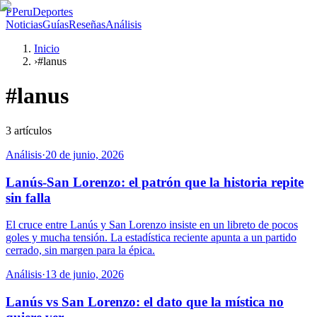
P
PeruDeportes
Noticias
Guías
Reseñas
Análisis
Inicio
›
#lanus
#
lanus
3
artículos
Análisis
·
20 de junio, 2026
Lanús-San Lorenzo: el patrón que la historia repite
sin falla
El cruce entre Lanús y San Lorenzo insiste en un libreto de pocos
goles y mucha tensión. La estadística reciente apunta a un partido
cerrado, sin margen para la épica.
Análisis
·
13 de junio, 2026
Lanús vs San Lorenzo: el dato que la mística no