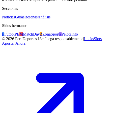
Secciones
Noticias
Guías
Reseñas
Análisis
Sitios hermanos
F
FutbolPE
M
MatchDay
Z
ZonaSport
P
PelotaInfo
©
2026
PeruDeportes
|
18+ Juega responsablemente
|
LucksSlots
Apostar Ahora