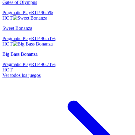
Gates of Olympus
Pragmatic Play
RTP
96.5
%
HOT
Sweet Bonanza
Pragmatic Play
RTP
96.51
%
HOT
Big Bass Bonanza
Pragmatic Play
RTP
96.71
%
HOT
Ver todos los juegos