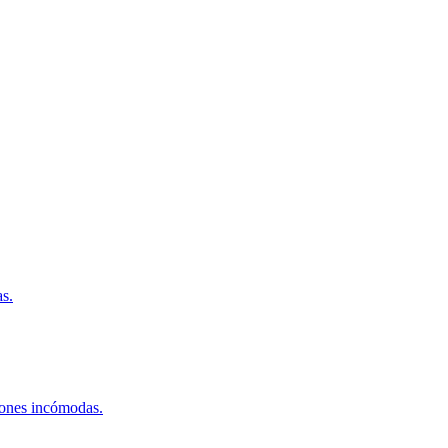
as.
zones incómodas.