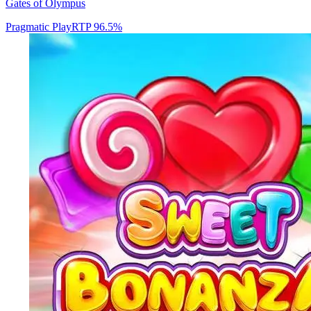
Gates of Olympus
Pragmatic Play
RTP
96.5
%