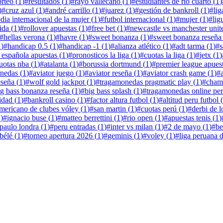
orteo
(
1
)
#
resultados
(
1
)
#
rayo vallecano
(
1
)
#
estudiantes de río cuarto
(
1
)
)
#
cruz azul
(
1
)
#
andré carrillo
(
1
)
#
juarez
(
1
)
#
gestión de bankroll
(
1
)
#
lig
#
dia internacional de la mujer
(
1
)
#
futbol internacional
(
1
)
#
mujer
(
1
)
#
lig
ida
(
1
)
#
rollover apuestas
(
1
)
#
free bet
(
1
)
#
newcastle vs manchester unit
#
hellas verona
(
1
)
#
havre
(
1
)
#
sweet bonanza
(
1
)
#
sweet bonanza reseña
1
)
#
handicap 0.5
(
1
)
#
handicap -1
(
1
)
#
alianza atlético
(
1
)
#
adt tarma
(
1
)
#
s
a española apuestas
(
1
)
#
pronosticos la liga
(
1
)
#
cuotas la liga
(
1
)
#
jetx
(
1
)
uotas nba
(
1
)
#
atalanta
(
1
)
#
borussia dortmund
(
1
)
#
premier league apues
onedas
(
1
)
#
aviator juego
(
1
)
#
aviator reseña
(
1
)
#
aviator crash game
(
1
)
#
eseña
(
1
)
#
wolf gold jackpot
(
1
)
#
tragamonedas pragmatic play
(
1
)
#
cham
ig bass bonanza reseña
(
1
)
#
big bass splash
(
1
)
#
tragamonedas online pe
lidad
(
1
)
#
bankroll casino
(
1
)
#
factor altura futbol
(
1
)
#
altitud peru futbol
(
mericano de clubes vóley
(
1
)
#
san martin
(
1
)
#
cuotas perú
(
1
)
#
derbi de l
1
)
#
ignacio buse
(
1
)
#
matteo berrettini
(
1
)
#
rio open
(
1
)
#
apuestas tenis
(
1
)
paulo londra
(
1
)
#
peru entradas
(
1
)
#
inter vs milan
(
1
)
#
2 de mayo
(
1
)
#
be
bélé
(
1
)
#
torneo apertura 2026
(
1
)
#
geminis
(
1
)
#
voley
(
1
)
#
liga peruana 