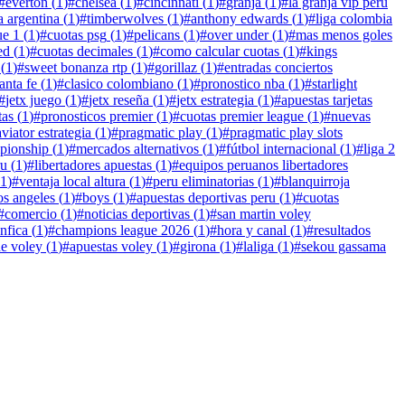
#
everton
(
1
)
#
chelsea
(
1
)
#
cincinnati
(
1
)
#
granja
(
1
)
#
la granja vip peru
a argentina
(
1
)
#
timberwolves
(
1
)
#
anthony edwards
(
1
)
#
liga colombia
ue 1
(
1
)
#
cuotas psg
(
1
)
#
pelicans
(
1
)
#
over under
(
1
)
#
mas menos goles
ed
(
1
)
#
cuotas decimales
(
1
)
#
como calcular cuotas
(
1
)
#
kings
(
1
)
#
sweet bonanza rtp
(
1
)
#
gorillaz
(
1
)
#
entradas conciertos
anta fe
(
1
)
#
clasico colombiano
(
1
)
#
pronostico nba
(
1
)
#
starlight
#
jetx juego
(
1
)
#
jetx reseña
(
1
)
#
jetx estrategia
(
1
)
#
apuestas tarjetas
tas
(
1
)
#
pronosticos premier
(
1
)
#
cuotas premier league
(
1
)
#
nuevas
aviator estrategia
(
1
)
#
pragmatic play
(
1
)
#
pragmatic play slots
pionship
(
1
)
#
mercados alternativos
(
1
)
#
fútbol internacional
(
1
)
#
liga 2
ru
(
1
)
#
libertadores apuestas
(
1
)
#
equipos peruanos libertadores
1
)
#
ventaja local altura
(
1
)
#
peru eliminatorias
(
1
)
#
blanquirroja
os angeles
(
1
)
#
boys
(
1
)
#
apuestas deportivas peru
(
1
)
#
cuotas
#
comercio
(
1
)
#
noticias deportivas
(
1
)
#
san martin voley
nfica
(
1
)
#
champions league 2026
(
1
)
#
hora y canal
(
1
)
#
resultados
de voley
(
1
)
#
apuestas voley
(
1
)
#
girona
(
1
)
#
laliga
(
1
)
#
sekou gassama