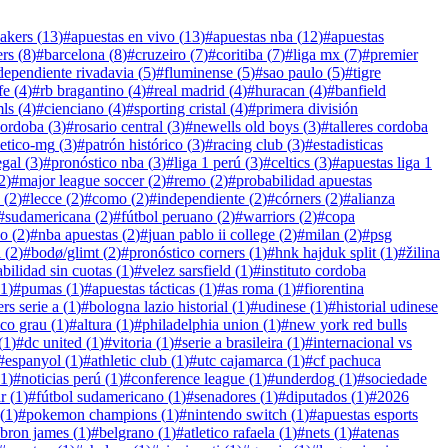
lakers
(
13
)
#
apuestas en vivo
(
13
)
#
apuestas nba
(
12
)
#
apuestas
ers
(
8
)
#
barcelona
(
8
)
#
cruzeiro
(
7
)
#
coritiba
(
7
)
#
liga mx
(
7
)
#
premier
dependiente rivadavia
(
5
)
#
fluminense
(
5
)
#
sao paulo
(
5
)
#
tigre
fe
(
4
)
#
rb bragantino
(
4
)
#
real madrid
(
4
)
#
huracan
(
4
)
#
banfield
mls
(
4
)
#
cienciano
(
4
)
#
sporting cristal
(
4
)
#
primera división
cordoba
(
3
)
#
rosario central
(
3
)
#
newells old boys
(
3
)
#
talleres cordoba
letico-mg
(
3
)
#
patrón histórico
(
3
)
#
racing club
(
3
)
#
estadisticas
egal
(
3
)
#
pronóstico nba
(
3
)
#
liga 1 perú
(
3
)
#
celtics
(
3
)
#
apuestas liga 1
2
)
#
major league soccer
(
2
)
#
remo
(
2
)
#
probabilidad apuestas
(
2
)
#
lecce
(
2
)
#
como
(
2
)
#
independiente
(
2
)
#
córners
(
2
)
#
alianza
#
sudamericana
(
2
)
#
fútbol peruano
(
2
)
#
warriors
(
2
)
#
copa
co
(
2
)
#
nba apuestas
(
2
)
#
juan pablo ii college
(
2
)
#
milan
(
2
)
#
psg
l
(
2
)
#
bodø/glimt
(
2
)
#
pronóstico corners
(
1
)
#
hnk hajduk split
(
1
)
#
žilina
bilidad sin cuotas
(
1
)
#
velez sarsfield
(
1
)
#
instituto cordoba
1
)
#
pumas
(
1
)
#
apuestas tácticas
(
1
)
#
as roma
(
1
)
#
fiorentina
rs serie a
(
1
)
#
bologna lazio historial
(
1
)
#
udinese
(
1
)
#
historial udinese
ico grau
(
1
)
#
altura
(
1
)
#
philadelphia union
(
1
)
#
new york red bulls
(
1
)
#
dc united
(
1
)
#
vitoria
(
1
)
#
serie a brasileira
(
1
)
#
internacional vs
#
espanyol
(
1
)
#
athletic club
(
1
)
#
utc cajamarca
(
1
)
#
cf pachuca
1
)
#
noticias perú
(
1
)
#
conference league
(
1
)
#
underdog
(
1
)
#
sociedade
r
(
1
)
#
fútbol sudamericano
(
1
)
#
senadores
(
1
)
#
diputados
(
1
)
#
2026
(
1
)
#
pokemon champions
(
1
)
#
nintendo switch
(
1
)
#
apuestas esports
ebron james
(
1
)
#
belgrano
(
1
)
#
atletico rafaela
(
1
)
#
nets
(
1
)
#
atenas