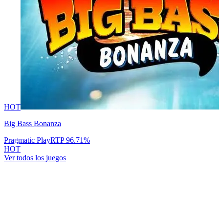
HOT
Big Bass Bonanza
Pragmatic Play
RTP
96.71
%
HOT
Ver todos los juegos