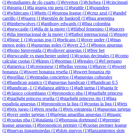
(
1
)
#
estudiantes de río cuarto
(
1
)
#
everton
(
1
)
#
chelsea
(
1
)
#
cincinnati
(
1
)
#
granja
(
1
)
#
la granja vip peru
(
1
)
#
seattle
(
1
)
#
sounders
(
1
)
#
whitecaps
(
1
)
#
betis
(
1
)
#
europa league
(
1
)
#
cruz azul
(
1
)
#
andré
carrillo
(
1
)
#
juarez
(
1
)
#
gestión de bankroll
(
1
)
#
liga argentina
(
1
)
#
timberwolves
(
1
)
#
anthony edwards
(
1
)
#
liga colombia
(
1
)
#
newcastle
(
1
)
#
día de la mujer
(
1
)
#
fútbol femenino
(
1
)
#
pacers
(
1
)
#
dia internacional de la mujer
(
1
)
#
futbol internacional
(
1
)
#
mujer
(
1
)
#
ligue 1
(
1
)
#
cuotas psg
(
1
)
#
pelicans
(
1
)
#
over under
(
1
)
#
mas
menos goles
(
1
)
#
apuestas goles
(
1
)
#
over 2.5
(
1
)
#
bonos apuestas
(
1
)
#
bono bienvenida
(
1
)
#
rollover apuestas
(
1
)
#
free bet
(
1
)
#
newcastle vs manchester united
(
1
)
#
cuotas decimales
(
1
)
#
como
calcular cuotas
(
1
)
#
kings
(
1
)
#
normas
(
1
)
#
legales
(
1
)
#
el peruano
(
1
)
#
america
(
1
)
#
cremonese
(
1
)
#
hellas verona
(
1
)
#
havre
(
1
)
#
sweet
bonanza
(
1
)
#
sweet bonanza reseña
(
1
)
#
sweet bonanza rtp
(
1
)
#
gorillaz
(
1
)
#
entradas conciertos
(
1
)
#
apuestas culturales
(
1
)
#
handicap asiatico
(
1
)
#
apuestas handicap
(
1
)
#
handicap 0.5
(
1
)
#
handicap -1
(
1
)
#
alianza atlético
(
1
)
#
adt tarma
(
1
)
#
santa fe
(
1
)
#
clasico colombiano
(
1
)
#
pronostico nba
(
1
)
#
starlight princess
(
1
)
#
starlight princess reseña
(
1
)
#
starlight princess rtp
(
1
)
#
liga
española apuestas
(
1
)
#
pronosticos la liga
(
1
)
#
cuotas la liga
(
1
)
#
jetx
(
1
)
#
jetx juego
(
1
)
#
jetx reseña
(
1
)
#
jetx estrategia
(
1
)
#
apuestas tarjetas
(
1
)
#
over under tarjetas
(
1
)
#
tarjetas amarillas apuestas
(
1
)
#
magic
(
1
)
#
cuotas nba
(
1
)
#
atalanta
(
1
)
#
borussia dortmund
(
1
)
#
premier
league apuestas
(
1
)
#
pronosticos premier
(
1
)
#
cuotas premier league
(
1
)
#
nuevas tragamonedas
(
1
)
#
slots nuevos
(
1
)
#
lanzamientos slots