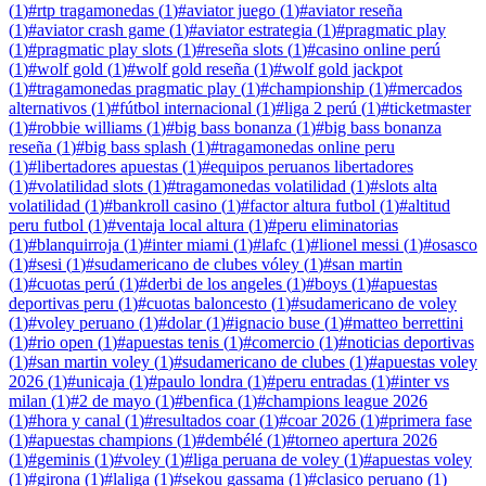
(
1
)
#
rtp tragamonedas
(
1
)
#
aviator juego
(
1
)
#
aviator reseña
(
1
)
#
aviator crash game
(
1
)
#
aviator estrategia
(
1
)
#
pragmatic play
(
1
)
#
pragmatic play slots
(
1
)
#
reseña slots
(
1
)
#
casino online perú
(
1
)
#
wolf gold
(
1
)
#
wolf gold reseña
(
1
)
#
wolf gold jackpot
(
1
)
#
tragamonedas pragmatic play
(
1
)
#
championship
(
1
)
#
mercados
alternativos
(
1
)
#
fútbol internacional
(
1
)
#
liga 2 perú
(
1
)
#
ticketmaster
(
1
)
#
robbie williams
(
1
)
#
big bass bonanza
(
1
)
#
big bass bonanza
reseña
(
1
)
#
big bass splash
(
1
)
#
tragamonedas online peru
(
1
)
#
libertadores apuestas
(
1
)
#
equipos peruanos libertadores
(
1
)
#
volatilidad slots
(
1
)
#
tragamonedas volatilidad
(
1
)
#
slots alta
volatilidad
(
1
)
#
bankroll casino
(
1
)
#
factor altura futbol
(
1
)
#
altitud
peru futbol
(
1
)
#
ventaja local altura
(
1
)
#
peru eliminatorias
(
1
)
#
blanquirroja
(
1
)
#
inter miami
(
1
)
#
lafc
(
1
)
#
lionel messi
(
1
)
#
osasco
(
1
)
#
sesi
(
1
)
#
sudamericano de clubes vóley
(
1
)
#
san martin
(
1
)
#
cuotas perú
(
1
)
#
derbi de los angeles
(
1
)
#
boys
(
1
)
#
apuestas
deportivas peru
(
1
)
#
cuotas baloncesto
(
1
)
#
sudamericano de voley
(
1
)
#
voley peruano
(
1
)
#
dolar
(
1
)
#
ignacio buse
(
1
)
#
matteo berrettini
(
1
)
#
rio open
(
1
)
#
apuestas tenis
(
1
)
#
comercio
(
1
)
#
noticias deportivas
(
1
)
#
san martin voley
(
1
)
#
sudamericano de clubes
(
1
)
#
apuestas voley
2026
(
1
)
#
unicaja
(
1
)
#
paulo londra
(
1
)
#
peru entradas
(
1
)
#
inter vs
milan
(
1
)
#
2 de mayo
(
1
)
#
benfica
(
1
)
#
champions league 2026
(
1
)
#
hora y canal
(
1
)
#
resultados coar
(
1
)
#
coar 2026
(
1
)
#
primera fase
(
1
)
#
apuestas champions
(
1
)
#
dembélé
(
1
)
#
torneo apertura 2026
(
1
)
#
geminis
(
1
)
#
voley
(
1
)
#
liga peruana de voley
(
1
)
#
apuestas voley
(
1
)
#
girona
(
1
)
#
laliga
(
1
)
#
sekou gassama
(
1
)
#
clasico peruano
(
1
)