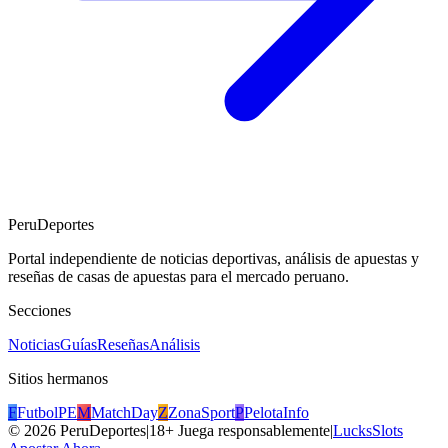
PeruDeportes
Portal independiente de noticias deportivas, análisis de apuestas y
reseñas de casas de apuestas para el mercado peruano.
Secciones
Noticias
Guías
Reseñas
Análisis
Sitios hermanos
F
FutbolPE
M
MatchDay
Z
ZonaSport
P
PelotaInfo
©
2026
PeruDeportes
|
18+ Juega responsablemente
|
LucksSlots