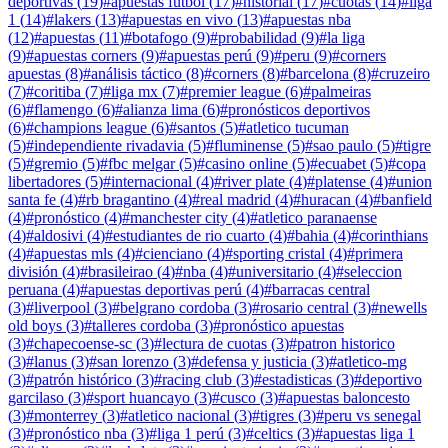
deportivas
(
19
)
#
apuestas futbol
(
17
)
#
historial
(
17
)
#
cuotas
(
14
)
#
liga
1
(
14
)
#
lakers
(
13
)
#
apuestas en vivo
(
13
)
#
apuestas nba
(
12
)
#
apuestas
(
11
)
#
botafogo
(
9
)
#
probabilidad
(
9
)
#
la liga
(
9
)
#
apuestas corners
(
9
)
#
apuestas perú
(
9
)
#
peru
(
9
)
#
corners
apuestas
(
8
)
#
análisis táctico
(
8
)
#
corners
(
8
)
#
barcelona
(
8
)
#
cruzeiro
(
7
)
#
coritiba
(
7
)
#
liga mx
(
7
)
#
premier league
(
6
)
#
palmeiras
(
6
)
#
flamengo
(
6
)
#
alianza lima
(
6
)
#
pronósticos deportivos
(
6
)
#
champions league
(
6
)
#
santos
(
5
)
#
atletico tucuman
(
5
)
#
independiente rivadavia
(
5
)
#
fluminense
(
5
)
#
sao paulo
(
5
)
#
tigre
(
5
)
#
gremio
(
5
)
#
fbc melgar
(
5
)
#
casino online
(
5
)
#
ecuabet
(
5
)
#
copa
libertadores
(
5
)
#
internacional
(
4
)
#
river plate
(
4
)
#
platense
(
4
)
#
union
santa fe
(
4
)
#
rb bragantino
(
4
)
#
real madrid
(
4
)
#
huracan
(
4
)
#
banfield
(
4
)
#
pronóstico
(
4
)
#
manchester city
(
4
)
#
atletico paranaense
(
4
)
#
aldosivi
(
4
)
#
estudiantes de rio cuarto
(
4
)
#
bahia
(
4
)
#
corinthians
(
4
)
#
apuestas mls
(
4
)
#
cienciano
(
4
)
#
sporting cristal
(
4
)
#
primera
división
(
4
)
#
brasileirao
(
4
)
#
nba
(
4
)
#
universitario
(
4
)
#
seleccion
peruana
(
4
)
#
apuestas deportivas perú
(
4
)
#
barracas central
(
3
)
#
liverpool
(
3
)
#
belgrano cordoba
(
3
)
#
rosario central
(
3
)
#
newells
old boys
(
3
)
#
talleres cordoba
(
3
)
#
pronóstico apuestas
(
3
)
#
chapecoense-sc
(
3
)
#
lectura de cuotas
(
3
)
#
patron historico
(
3
)
#
lanus
(
3
)
#
san lorenzo
(
3
)
#
defensa y justicia
(
3
)
#
atletico-mg
(
3
)
#
patrón histórico
(
3
)
#
racing club
(
3
)
#
estadisticas
(
3
)
#
deportivo
garcilaso
(
3
)
#
sport huancayo
(
3
)
#
cusco
(
3
)
#
apuestas baloncesto
(
3
)
#
monterrey
(
3
)
#
atletico nacional
(
3
)
#
tigres
(
3
)
#
peru vs senegal
(
3
)
#
pronóstico nba
(
3
)
#
liga 1 perú
(
3
)
#
celtics
(
3
)
#
apuestas liga 1