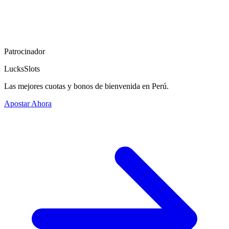
Patrocinador
LucksSlots
Las mejores cuotas y bonos de bienvenida en Perú.
Apostar Ahora