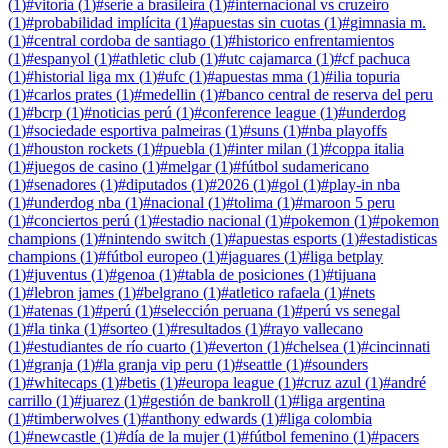
(
1
)
#
vitoria
(
1
)
#
serie a brasileira
(
1
)
#
internacional vs cruzeiro
(
1
)
#
probabilidad implícita
(
1
)
#
apuestas sin cuotas
(
1
)
#
gimnasia m.
(
1
)
#
central cordoba de santiago
(
1
)
#
historico enfrentamientos
(
1
)
#
espanyol
(
1
)
#
athletic club
(
1
)
#
utc cajamarca
(
1
)
#
cf pachuca
(
1
)
#
historial liga mx
(
1
)
#
ufc
(
1
)
#
apuestas mma
(
1
)
#
ilia topuria
(
1
)
#
carlos prates
(
1
)
#
medellin
(
1
)
#
banco central de reserva del peru
(
1
)
#
bcrp
(
1
)
#
noticias perú
(
1
)
#
conference league
(
1
)
#
underdog
(
1
)
#
sociedade esportiva palmeiras
(
1
)
#
suns
(
1
)
#
nba playoffs
(
1
)
#
houston rockets
(
1
)
#
puebla
(
1
)
#
inter milan
(
1
)
#
coppa italia
(
1
)
#
juegos de casino
(
1
)
#
melgar
(
1
)
#
fútbol sudamericano
(
1
)
#
senadores
(
1
)
#
diputados
(
1
)
#
2026
(
1
)
#
gol
(
1
)
#
play-in nba
(
1
)
#
underdog nba
(
1
)
#
nacional
(
1
)
#
tolima
(
1
)
#
maroon 5 peru
(
1
)
#
conciertos perú
(
1
)
#
estadio nacional
(
1
)
#
pokemon
(
1
)
#
pokemon
champions
(
1
)
#
nintendo switch
(
1
)
#
apuestas esports
(
1
)
#
estadisticas
champions
(
1
)
#
fútbol europeo
(
1
)
#
jaguares
(
1
)
#
liga betplay
(
1
)
#
juventus
(
1
)
#
genoa
(
1
)
#
tabla de posiciones
(
1
)
#
tijuana
(
1
)
#
lebron james
(
1
)
#
belgrano
(
1
)
#
atletico rafaela
(
1
)
#
nets
(
1
)
#
atenas
(
1
)
#
perú
(
1
)
#
selección peruana
(
1
)
#
perú vs senegal
(
1
)
#
la tinka
(
1
)
#
sorteo
(
1
)
#
resultados
(
1
)
#
rayo vallecano
(
1
)
#
estudiantes de río cuarto
(
1
)
#
everton
(
1
)
#
chelsea
(
1
)
#
cincinnati
(
1
)
#
granja
(
1
)
#
la granja vip peru
(
1
)
#
seattle
(
1
)
#
sounders
(
1
)
#
whitecaps
(
1
)
#
betis
(
1
)
#
europa league
(
1
)
#
cruz azul
(
1
)
#
andré
carrillo
(
1
)
#
juarez
(
1
)
#
gestión de bankroll
(
1
)
#
liga argentina
(
1
)
#
timberwolves
(
1
)
#
anthony edwards
(
1
)
#
liga colombia
(
1
)
#
newcastle
(
1
)
#
día de la mujer
(
1
)
#
fútbol femenino
(
1
)
#
pacers