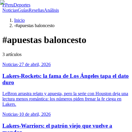
P
PeruDeportes
Noticias
Guías
Reseñas
Análisis
Inicio
›
#apuestas baloncesto
#
apuestas baloncesto
3
artículos
Noticias
·
27 de abril, 2026
Lakers-Rockets: la fama de Los Ángeles tapa el dato
duro
LeBron arrastra relato y apuesta, pero la serie con Houston deja una
lectura menos romántica: los números piden frenar la fe ciega en
Lakers.
Noticias
·
10 de abril, 2026
Lakers-Warriors: el patrón viejo que vuelve a