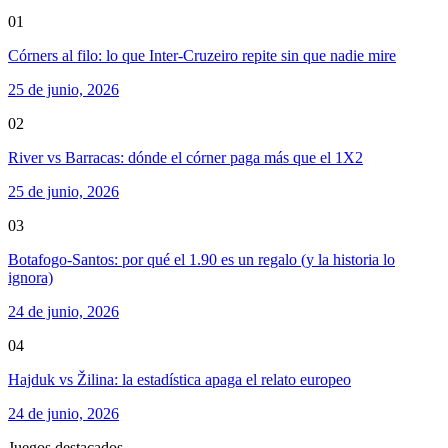
01
Córners al filo: lo que Inter-Cruzeiro repite sin que nadie mire
25 de junio, 2026
02
River vs Barracas: dónde el córner paga más que el 1X2
25 de junio, 2026
03
Botafogo-Santos: por qué el 1.90 es un regalo (y la historia lo
ignora)
24 de junio, 2026
04
Hajduk vs Žilina: la estadística apaga el relato europeo
24 de junio, 2026
Juegos destacados