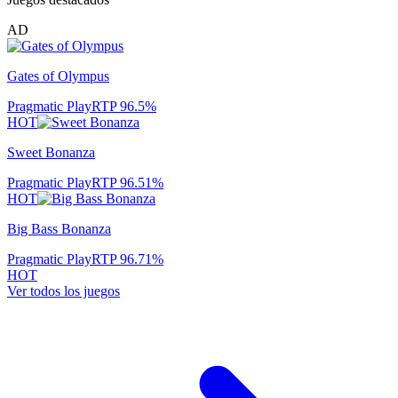
AD
Gates of Olympus
Pragmatic Play
RTP
96.5
%
HOT
Sweet Bonanza
Pragmatic Play
RTP
96.51
%
HOT
Big Bass Bonanza
Pragmatic Play
RTP
96.71
%
HOT
Ver todos los juegos