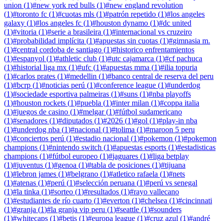
union
(
1
)
#
new york red bulls
(
1
)
#
new england revolution
(
1
)
#
toronto fc
(
1
)
#
cuotas mls
(
1
)
#
patrón repetido
(
1
)
#
los angeles
galaxy
(
1
)
#
los angeles fc
(
1
)
#
houston dynamo
(
1
)
#
dc united
(
1
)
#
vitoria
(
1
)
#
serie a brasileira
(
1
)
#
internacional vs cruzeiro
(
1
)
#
probabilidad implícita
(
1
)
#
apuestas sin cuotas
(
1
)
#
gimnasia m.
(
1
)
#
central cordoba de santiago
(
1
)
#
historico enfrentamientos
(
1
)
#
espanyol
(
1
)
#
athletic club
(
1
)
#
utc cajamarca
(
1
)
#
cf pachuca
(
1
)
#
historial liga mx
(
1
)
#
ufc
(
1
)
#
apuestas mma
(
1
)
#
ilia topuria
(
1
)
#
carlos prates
(
1
)
#
medellin
(
1
)
#
banco central de reserva del peru
(
1
)
#
bcrp
(
1
)
#
noticias perú
(
1
)
#
conference league
(
1
)
#
underdog
(
1
)
#
sociedade esportiva palmeiras
(
1
)
#
suns
(
1
)
#
nba playoffs
(
1
)
#
houston rockets
(
1
)
#
puebla
(
1
)
#
inter milan
(
1
)
#
coppa italia
(
1
)
#
juegos de casino
(
1
)
#
melgar
(
1
)
#
fútbol sudamericano
(
1
)
#
senadores
(
1
)
#
diputados
(
1
)
#
2026
(
1
)
#
gol
(
1
)
#
play-in nba
(
1
)
#
underdog nba
(
1
)
#
nacional
(
1
)
#
tolima
(
1
)
#
maroon 5 peru
(
1
)
#
conciertos perú
(
1
)
#
estadio nacional
(
1
)
#
pokemon
(
1
)
#
pokemon
champions
(
1
)
#
nintendo switch
(
1
)
#
apuestas esports
(
1
)
#
estadisticas
champions
(
1
)
#
fútbol europeo
(
1
)
#
jaguares
(
1
)
#
liga betplay
(
1
)
#
juventus
(
1
)
#
genoa
(
1
)
#
tabla de posiciones
(
1
)
#
tijuana
(
1
)
#
lebron james
(
1
)
#
belgrano
(
1
)
#
atletico rafaela
(
1
)
#
nets
(
1
)
#
atenas
(
1
)
#
perú
(
1
)
#
selección peruana
(
1
)
#
perú vs senegal
(
1
)
#
la tinka
(
1
)
#
sorteo
(
1
)
#
resultados
(
1
)
#
rayo vallecano
(
1
)
#
estudiantes de río cuarto
(
1
)
#
everton
(
1
)
#
chelsea
(
1
)
#
cincinnati
(
1
)
#
granja
(
1
)
#
la granja vip peru
(
1
)
#
seattle
(
1
)
#
sounders
(
1
)
#
whitecaps
(
1
)
#
betis
(
1
)
#
europa league
(
1
)
#
cruz azul
(
1
)
#
andré