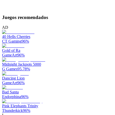
Juegos recomendados
AD
40 Hells Cherries
CT Gaming
96
%
Gold of Ra
GameArt
96
%
Midnight Jackpots 5000
G Games
95.78
%
Dancing Lion
GameArt
96
%
Bad Santa
Endorphina
96
%
Pink Elephants Trinity
Thunderkick
96
%