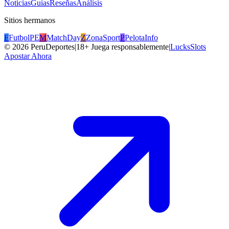
Noticias
Guías
Reseñas
Análisis
Sitios hermanos
F
FutbolPE
M
MatchDay
Z
ZonaSport
P
PelotaInfo
©
2026
PeruDeportes
|
18+ Juega responsablemente
|
LucksSlots
Apostar Ahora