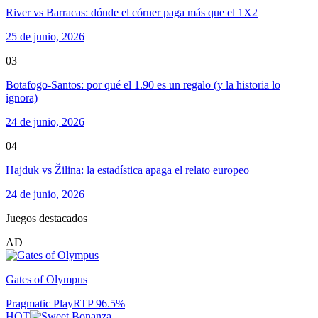
River vs Barracas: dónde el córner paga más que el 1X2
25 de junio, 2026
03
Botafogo-Santos: por qué el 1.90 es un regalo (y la historia lo
ignora)
24 de junio, 2026
04
Hajduk vs Žilina: la estadística apaga el relato europeo
24 de junio, 2026
Juegos destacados
AD
Gates of Olympus
Pragmatic Play
RTP
96.5
%
HOT