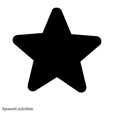
Sponsor
LucksSlots