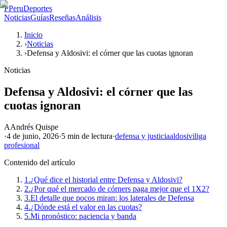
P
PeruDeportes
Noticias
Guías
Reseñas
Análisis
Inicio
›
Noticias
›
Defensa y Aldosivi: el córner que las cuotas ignoran
Noticias
Defensa y Aldosivi: el córner que las
cuotas ignoran
A
Andrés Quispe
·
4 de junio, 2026
·
5 min
de lectura
·
defensa y justicia
aldosivi
liga
profesional
Contenido del artículo
1.
¿Qué dice el historial entre Defensa y Aldosivi?
2.
¿Por qué el mercado de córners paga mejor que el 1X2?
3.
El detalle que pocos miran: los laterales de Defensa
4.
¿Dónde está el valor en las cuotas?
5.
Mi pronóstico: paciencia y banda