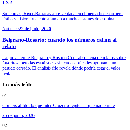
1X2
Sin cuotas, River-Barracas abre ventana en el mercado de córners.
Estilo y historia reciente apuntan a muchos saques de esquina.
Noticias
·
22 de junio, 2026
Belgrano-Rosario: cuando los números callan al
relato
La previa entre Belgrano y Rosario Central se llena de relatos sobre
favoritos, pero las estadísticas sin cuotas oficiales apuntan a un
partido cerrado. El análisis frío revela dónde podría estar el valor
real.
Lo más leído
01
Córners al filo: lo que Inter-Cruzeiro repite sin que nadie mire
25 de junio, 2026
02