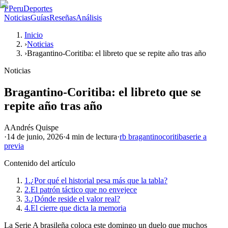
P
PeruDeportes
Noticias
Guías
Reseñas
Análisis
Inicio
›
Noticias
›
Bragantino-Coritiba: el libreto que se repite año tras año
Noticias
Bragantino-Coritiba: el libreto que se
repite año tras año
A
Andrés Quispe
·
14 de junio, 2026
·
4 min
de lectura
·
rb bragantino
coritiba
serie a
previa
Contenido del artículo
1.
¿Por qué el historial pesa más que la tabla?
2.
El patrón táctico que no envejece
3.
¿Dónde reside el valor real?
4.
El cierre que dicta la memoria
La Serie A brasileña coloca este domingo un duelo que muchos