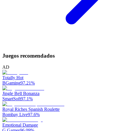
Juegos recomendados
AD
Totally Hot
BGaming
97.21
%
Jingle Bell Bonanza
SmartSoft
97.1
%
Royal Riches Spanish Roulette
Bombay Live
97.6
%
Emotional Damage
G Games
96.09
%