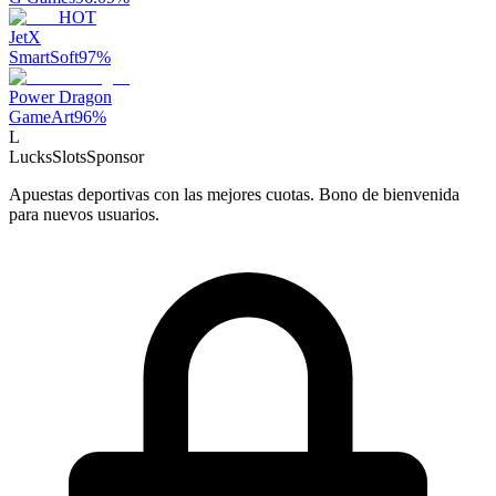
HOT
JetX
SmartSoft
97
%
Power Dragon
GameArt
96
%
L
LucksSlots
Sponsor
Apuestas deportivas con las mejores cuotas. Bono de bienvenida
para nuevos usuarios.