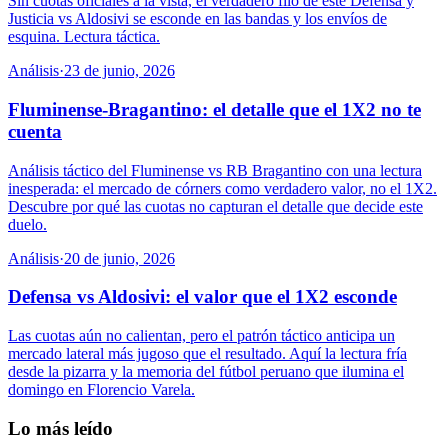
Sin cuotas oficiales a la vista, el verdadero filo de este Defensa y
Justicia vs Aldosivi se esconde en las bandas y los envíos de
esquina. Lectura táctica.
Análisis
·
23 de junio, 2026
Fluminense-Bragantino: el detalle que el 1X2 no te
cuenta
Análisis táctico del Fluminense vs RB Bragantino con una lectura
inesperada: el mercado de córners como verdadero valor, no el 1X2.
Descubre por qué las cuotas no capturan el detalle que decide este
duelo.
Análisis
·
20 de junio, 2026
Defensa vs Aldosivi: el valor que el 1X2 esconde
Las cuotas aún no calientan, pero el patrón táctico anticipa un
mercado lateral más jugoso que el resultado. Aquí la lectura fría
desde la pizarra y la memoria del fútbol peruano que ilumina el
domingo en Florencio Varela.
Lo más leído