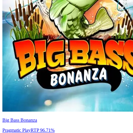
Big Bass Bonanza
Pragmatic Play
RTP
96.71
%