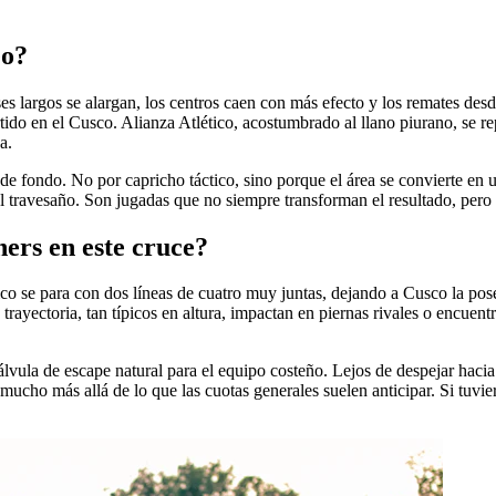
eo?
ses largos se alargan, los centros caen con más efecto y los remates desd
rtido en el Cusco. Alianza Atlético, acostumbrado al llano piurano, se 
a.
ea de fondo. No por capricho táctico, sino porque el área se convierte e
 travesaño. Son jugadas que no siempre transforman el resultado, pero sí
ners en este cruce?
ico se para con dos líneas de cuatro muy juntas, dejando a Cusco la poses
 trayectoria, tan típicos en altura, impactan en piernas rivales o encuen
álvula de escape natural para el equipo costeño. Lejos de despejar hacia
mucho más allá de lo que las cuotas generales suelen anticipar. Si tuvi