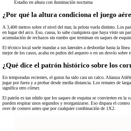
Estadio en altura con iluminación nocturna
¿Por qué la altura condiciona el juego aér
A 3,400 metros sobre el nivel del mar, la pelota vuela distinto. Los pa
en lugar del arco. Eso, causa, lo sabe cualquiera que haya visto un pa
acumulación de rechazos sin rumbo que terminan en saques de esquin
El técnico local suele mandar a sus laterales a desbordar hasta la lín
mejor de los casos, acaba en puños del arquero o en un desvío sobre el
¿Qué dice el patrón histórico sobre los cor
En temporadas recientes, el guion ha sido casi un calco. Alianza Atlét
jugar por fuera y a probar desde media distancia. Los remates de larga
significa otro córner.
El patrón es tan nítido que los saques de esquina se convierten en la v
pueden respirar unos segundos y reorganizarse. Eso dispara el conteo 
over de corners antes que por cualquier combinación de 1X2.