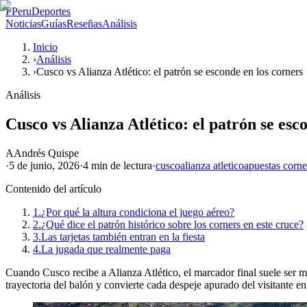
P
PeruDeportes
Noticias
Guías
Reseñas
Análisis
Inicio
›
Análisis
›
Cusco vs Alianza Atlético: el patrón se esconde en los corners
Análisis
Cusco vs Alianza Atlético: el patrón se esc
A
Andrés Quispe
·
5 de junio, 2026
·
4 min
de lectura
·
cusco
alianza atletico
apuestas corne
Contenido del artículo
1.
¿Por qué la altura condiciona el juego aéreo?
2.
¿Qué dice el patrón histórico sobre los corners en este cruce?
3.
Las tarjetas también entran en la fiesta
4.
La jugada que realmente paga
Cuando Cusco recibe a Alianza Atlético, el marcador final suele ser men
trayectoria del balón y convierte cada despeje apurado del visitante e