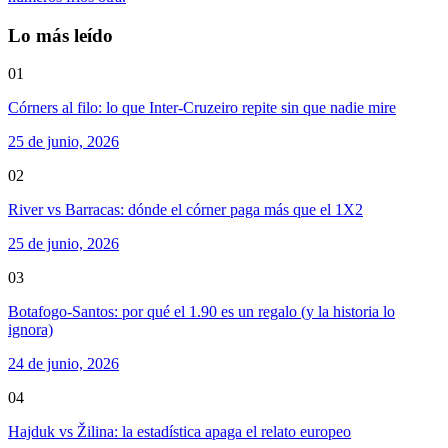
Lo más leído
01
Córners al filo: lo que Inter-Cruzeiro repite sin que nadie mire
25 de junio, 2026
02
River vs Barracas: dónde el córner paga más que el 1X2
25 de junio, 2026
03
Botafogo-Santos: por qué el 1.90 es un regalo (y la historia lo
ignora)
24 de junio, 2026
04
Hajduk vs Žilina: la estadística apaga el relato europeo