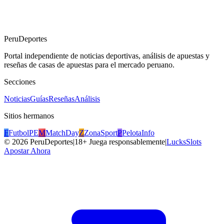
PeruDeportes
Portal independiente de noticias deportivas, análisis de apuestas y
reseñas de casas de apuestas para el mercado peruano.
Secciones
Noticias
Guías
Reseñas
Análisis
Sitios hermanos
F
FutbolPE
M
MatchDay
Z
ZonaSport
P
PelotaInfo
©
2026
PeruDeportes
|
18+ Juega responsablemente
|
LucksSlots
Apostar Ahora