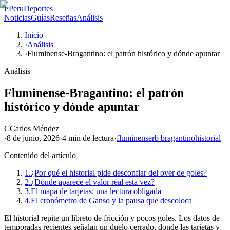
P
PeruDeportes
Noticias
Guías
Reseñas
Análisis
Inicio
›
Análisis
›
Fluminense-Bragantino: el patrón histórico y dónde apuntar
Análisis
Fluminense-Bragantino: el patrón
histórico y dónde apuntar
C
Carlos Méndez
·
8 de junio, 2026
·
4 min
de lectura
·
fluminense
rb bragantino
historial
Contenido del artículo
1.
¿Por qué el historial pide desconfiar del over de goles?
2.
¿Dónde aparece el valor real esta vez?
3.
El mapa de tarjetas: una lectura obligada
4.
El cronómetro de Ganso y la pausa que descoloca
El historial repite un libreto de fricción y pocos goles. Los datos de
temporadas recientes señalan un duelo cerrado, donde las tarjetas y