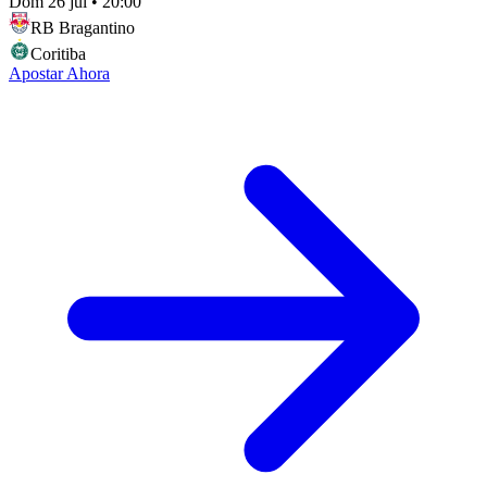
Dom 26 jul
•
20:00
RB Bragantino
Coritiba
Apostar Ahora