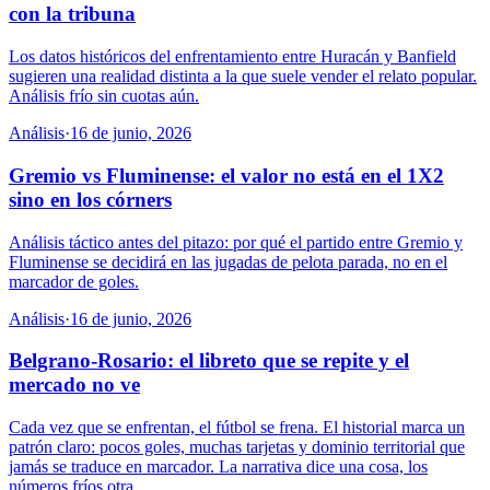
con la tribuna
Los datos históricos del enfrentamiento entre Huracán y Banfield
sugieren una realidad distinta a la que suele vender el relato popular.
Análisis frío sin cuotas aún.
Análisis
·
16 de junio, 2026
Gremio vs Fluminense: el valor no está en el 1X2
sino en los córners
Análisis táctico antes del pitazo: por qué el partido entre Gremio y
Fluminense se decidirá en las jugadas de pelota parada, no en el
marcador de goles.
Análisis
·
16 de junio, 2026
Belgrano-Rosario: el libreto que se repite y el
mercado no ve
Cada vez que se enfrentan, el fútbol se frena. El historial marca un
patrón claro: pocos goles, muchas tarjetas y dominio territorial que
jamás se traduce en marcador. La narrativa dice una cosa, los
números fríos otra.