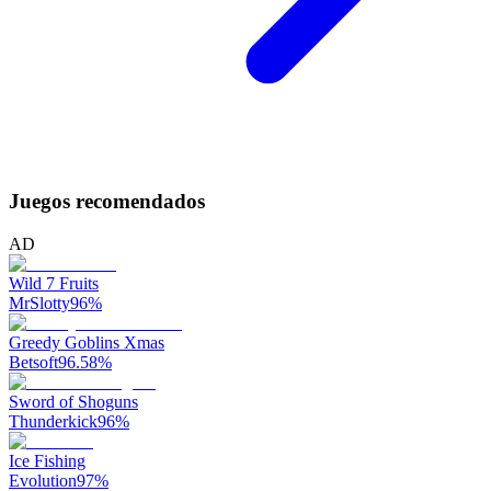
Juegos recomendados
AD
Wild 7 Fruits
MrSlotty
96
%
Greedy Goblins Xmas
Betsoft
96.58
%
Sword of Shoguns
Thunderkick
96
%
Ice Fishing
Evolution
97
%