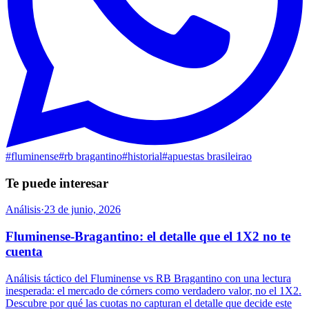
#
fluminense
#
rb bragantino
#
historial
#
apuestas brasileirao
Te puede interesar
Análisis
·
23 de junio, 2026
Fluminense-Bragantino: el detalle que el 1X2 no te
cuenta
Análisis táctico del Fluminense vs RB Bragantino con una lectura
inesperada: el mercado de córners como verdadero valor, no el 1X2.
Descubre por qué las cuotas no capturan el detalle que decide este