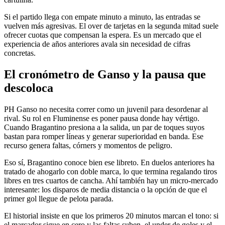
Si el partido llega con empate minuto a minuto, las entradas se
vuelven más agresivas. El over de tarjetas en la segunda mitad suele
ofrecer cuotas que compensan la espera. Es un mercado que el
experiencia de años anteriores avala sin necesidad de cifras
concretas.
El cronómetro de Ganso y la pausa que
descoloca
PH Ganso no necesita correr como un juvenil para desordenar al
rival. Su rol en Fluminense es poner pausa donde hay vértigo.
Cuando Bragantino presiona a la salida, un par de toques suyos
bastan para romper líneas y generar superioridad en banda. Ese
recurso genera faltas, córners y momentos de peligro.
Eso sí, Bragantino conoce bien ese libreto. En duelos anteriores ha
tratado de ahogarlo con doble marca, lo que termina regalando tiros
libres en tres cuartos de cancha. Ahí también hay un micro-mercado
interesante: los disparos de media distancia o la opción de que el
primer gol llegue de pelota parada.
El historial insiste en que los primeros 20 minutos marcan el tono: si
el marcador sigue en cero y las faltas suben, el under de goles y el