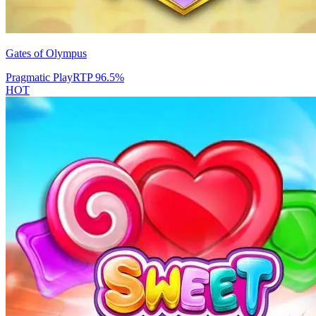
Gates of Olympus
Pragmatic Play
RTP
96.5
%
HOT