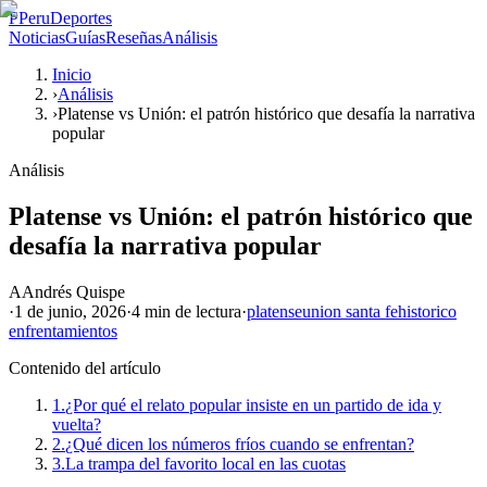
P
PeruDeportes
Noticias
Guías
Reseñas
Análisis
Inicio
›
Análisis
›
Platense vs Unión: el patrón histórico que desafía la narrativa
popular
Análisis
Platense vs Unión: el patrón histórico que
desafía la narrativa popular
A
Andrés Quispe
·
1 de junio, 2026
·
4 min
de lectura
·
platense
union santa fe
historico
enfrentamientos
Contenido del artículo
1.
¿Por qué el relato popular insiste en un partido de ida y
vuelta?
2.
¿Qué dicen los números fríos cuando se enfrentan?
3.
La trampa del favorito local en las cuotas