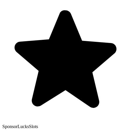
Sponsor
LucksSlots