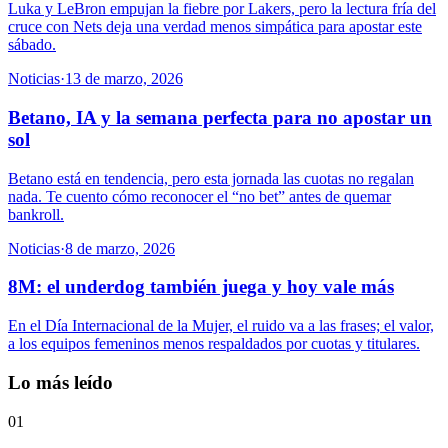
Luka y LeBron empujan la fiebre por Lakers, pero la lectura fría del
cruce con Nets deja una verdad menos simpática para apostar este
sábado.
Noticias
·
13 de marzo, 2026
Betano, IA y la semana perfecta para no apostar un
sol
Betano está en tendencia, pero esta jornada las cuotas no regalan
nada. Te cuento cómo reconocer el “no bet” antes de quemar
bankroll.
Noticias
·
8 de marzo, 2026
8M: el underdog también juega y hoy vale más
En el Día Internacional de la Mujer, el ruido va a las frases; el valor,
a los equipos femeninos menos respaldados por cuotas y titulares.
Lo más leído
01