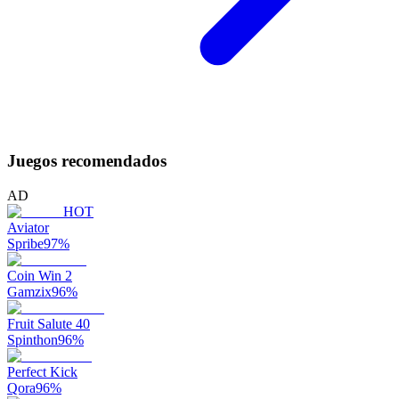
Juegos recomendados
AD
HOT
Aviator
Spribe
97
%
Coin Win 2
Gamzix
96
%
Fruit Salute 40
Spinthon
96
%
Perfect Kick
Qora
96
%