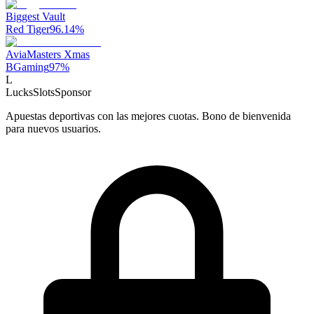
Biggest Vault
Red Tiger
96.14
%
AviaMasters Xmas
BGaming
97
%
L
LucksSlots
Sponsor
Apuestas deportivas con las mejores cuotas. Bono de bienvenida
para nuevos usuarios.