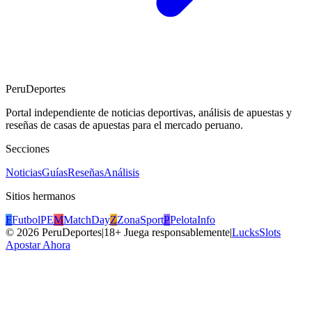
PeruDeportes
Portal independiente de noticias deportivas, análisis de apuestas y
reseñas de casas de apuestas para el mercado peruano.
Secciones
Noticias
Guías
Reseñas
Análisis
Sitios hermanos
F
FutbolPE
M
MatchDay
Z
ZonaSport
P
PelotaInfo
©
2026
PeruDeportes
|
18+ Juega responsablemente
|
LucksSlots
Apostar Ahora