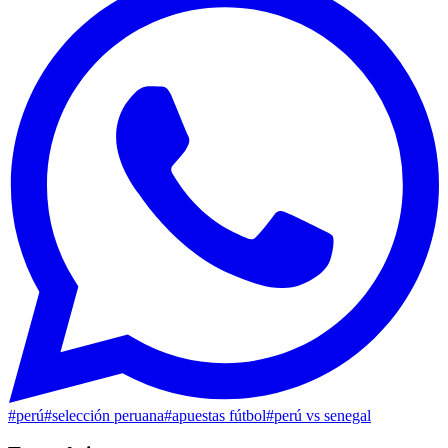
#
perú
#
selección peruana
#
apuestas fútbol
#
perú vs senegal