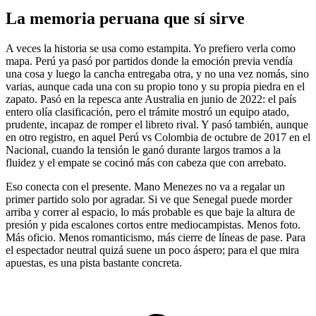
La memoria peruana que sí sirve
A veces la historia se usa como estampita. Yo prefiero verla como
mapa. Perú ya pasó por partidos donde la emoción previa vendía
una cosa y luego la cancha entregaba otra, y no una vez nomás, sino
varias, aunque cada una con su propio tono y su propia piedra en el
zapato. Pasó en la repesca ante Australia en junio de 2022: el país
entero olía clasificación, pero el trámite mostró un equipo atado,
prudente, incapaz de romper el libreto rival. Y pasó también, aunque
en otro registro, en aquel Perú vs Colombia de octubre de 2017 en el
Nacional, cuando la tensión le ganó durante largos tramos a la
fluidez y el empate se cocinó más con cabeza que con arrebato.
Eso conecta con el presente. Mano Menezes no va a regalar un
primer partido solo por agradar. Si ve que Senegal puede morder
arriba y correr al espacio, lo más probable es que baje la altura de
presión y pida escalones cortos entre mediocampistas. Menos foto.
Más oficio. Menos romanticismo, más cierre de líneas de pase. Para
el espectador neutral quizá suene un poco áspero; para el que mira
apuestas, es una pista bastante concreta.