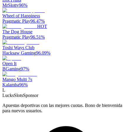
MrSlotty
96
%
Wheel of Happiness
Pragmatic Play
96.47
%
HOT
The Dog House
Pragmatic Play
96.51
%
Toshi Ways Club
Hacksaw Gaming
96.09
%
Open It
BGaming
97
%
Mango Multi 7s
Kalamba
96
%
L
LucksSlots
Sponsor
Apuestas deportivas con las mejores cuotas. Bono de bienvenida
para nuevos usuarios.