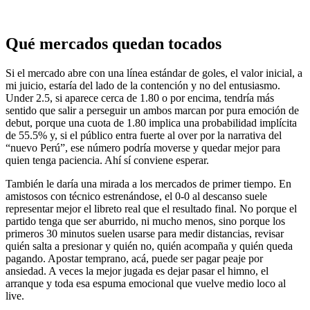
Qué mercados quedan tocados
Si el mercado abre con una línea estándar de goles, el valor inicial, a
mi juicio, estaría del lado de la contención y no del entusiasmo.
Under 2.5, si aparece cerca de 1.80 o por encima, tendría más
sentido que salir a perseguir un ambos marcan por pura emoción de
debut, porque una cuota de 1.80 implica una probabilidad implícita
de 55.5% y, si el público entra fuerte al over por la narrativa del
“nuevo Perú”, ese número podría moverse y quedar mejor para
quien tenga paciencia. Ahí sí conviene esperar.
También le daría una mirada a los mercados de primer tiempo. En
amistosos con técnico estrenándose, el 0-0 al descanso suele
representar mejor el libreto real que el resultado final. No porque el
partido tenga que ser aburrido, ni mucho menos, sino porque los
primeros 30 minutos suelen usarse para medir distancias, revisar
quién salta a presionar y quién no, quién acompaña y quién queda
pagando. Apostar temprano, acá, puede ser pagar peaje por
ansiedad. A veces la mejor jugada es dejar pasar el himno, el
arranque y toda esa espuma emocional que vuelve medio loco al
live.