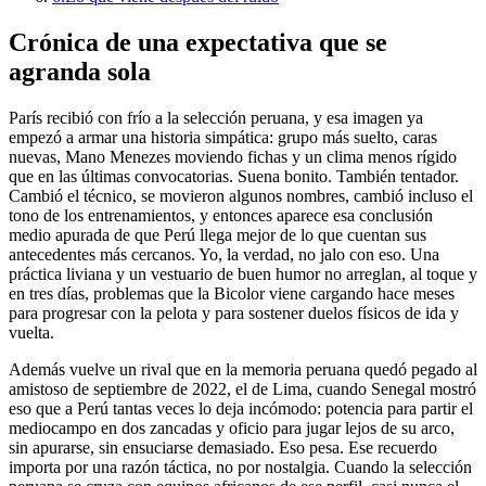
Crónica de una expectativa que se
agranda sola
París recibió con frío a la selección peruana, y esa imagen ya
empezó a armar una historia simpática: grupo más suelto, caras
nuevas, Mano Menezes moviendo fichas y un clima menos rígido
que en las últimas convocatorias. Suena bonito. También tentador.
Cambió el técnico, se movieron algunos nombres, cambió incluso el
tono de los entrenamientos, y entonces aparece esa conclusión
medio apurada de que Perú llega mejor de lo que cuentan sus
antecedentes más cercanos. Yo, la verdad, no jalo con eso. Una
práctica liviana y un vestuario de buen humor no arreglan, al toque y
en tres días, problemas que la Bicolor viene cargando hace meses
para progresar con la pelota y para sostener duelos físicos de ida y
vuelta.
Además vuelve un rival que en la memoria peruana quedó pegado al
amistoso de septiembre de 2022, el de Lima, cuando Senegal mostró
eso que a Perú tantas veces lo deja incómodo: potencia para partir el
mediocampo en dos zancadas y oficio para jugar lejos de su arco,
sin apurarse, sin ensuciarse demasiado. Eso pesa. Ese recuerdo
importa por una razón táctica, no por nostalgia. Cuando la selección