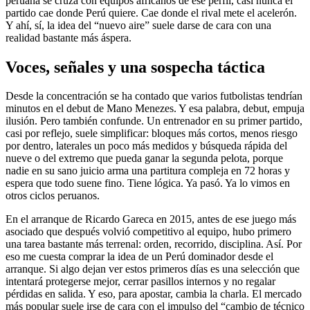
peruana se cruza con equipos africanos de ese perfil, casi nunca el
partido cae donde Perú quiere. Cae donde el rival mete el acelerón.
Y ahí, sí, la idea del “nuevo aire” suele darse de cara con una
realidad bastante más áspera.
Voces, señales y una sospecha táctica
Desde la concentración se ha contado que varios futbolistas tendrían
minutos en el debut de Mano Menezes. Y esa palabra, debut, empuja
ilusión. Pero también confunde. Un entrenador en su primer partido,
casi por reflejo, suele simplificar: bloques más cortos, menos riesgo
por dentro, laterales un poco más medidos y búsqueda rápida del
nueve o del extremo que pueda ganar la segunda pelota, porque
nadie en su sano juicio arma una partitura compleja en 72 horas y
espera que todo suene fino. Tiene lógica. Ya pasó. Ya lo vimos en
otros ciclos peruanos.
En el arranque de Ricardo Gareca en 2015, antes de ese juego más
asociado que después volvió competitivo al equipo, hubo primero
una tarea bastante más terrenal: orden, recorrido, disciplina. Así. Por
eso me cuesta comprar la idea de un Perú dominador desde el
arranque. Si algo dejan ver estos primeros días es una selección que
intentará protegerse mejor, cerrar pasillos internos y no regalar
pérdidas en salida. Y eso, para apostar, cambia la charla. El mercado
más popular suele irse de cara con el impulso del “cambio de técnico