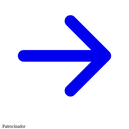
Gates of Olympus
Pragmatic Play
RTP
96.5
%
HOT