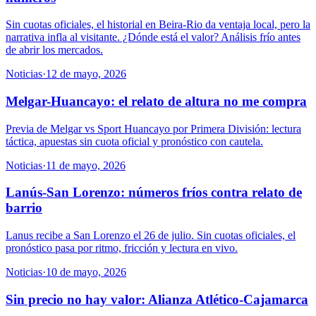
Sin cuotas oficiales, el historial en Beira-Rio da ventaja local, pero la
narrativa infla al visitante. ¿Dónde está el valor? Análisis frío antes
de abrir los mercados.
Noticias
·
12 de mayo, 2026
Melgar-Huancayo: el relato de altura no me compra
Previa de Melgar vs Sport Huancayo por Primera División: lectura
táctica, apuestas sin cuota oficial y pronóstico con cautela.
Noticias
·
11 de mayo, 2026
Lanús-San Lorenzo: números fríos contra relato de
barrio
Lanus recibe a San Lorenzo el 26 de julio. Sin cuotas oficiales, el
pronóstico pasa por ritmo, fricción y lectura en vivo.
Noticias
·
10 de mayo, 2026
Sin precio no hay valor: Alianza Atlético-Cajamarca