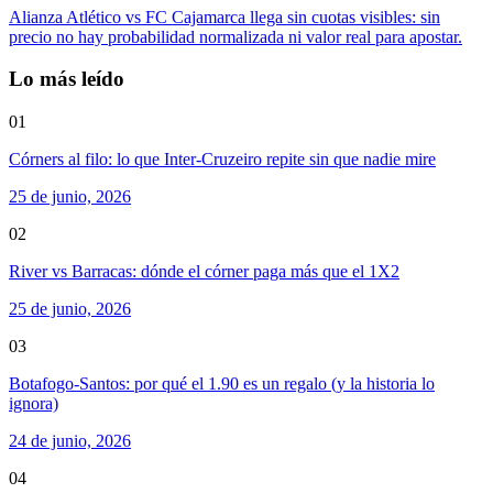
Alianza Atlético vs FC Cajamarca llega sin cuotas visibles: sin
precio no hay probabilidad normalizada ni valor real para apostar.
Lo más leído
01
Córners al filo: lo que Inter-Cruzeiro repite sin que nadie mire
25 de junio, 2026
02
River vs Barracas: dónde el córner paga más que el 1X2
25 de junio, 2026
03
Botafogo-Santos: por qué el 1.90 es un regalo (y la historia lo
ignora)
24 de junio, 2026
04