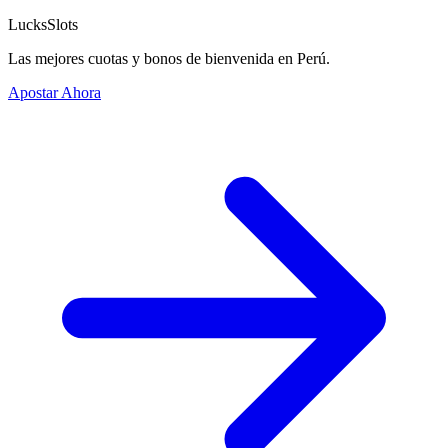
Sweet Bonanza
Pragmatic Play
RTP
96.51
%
HOT