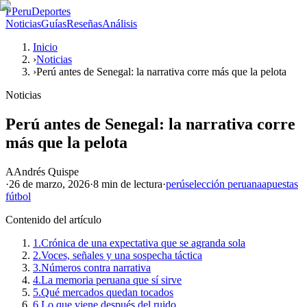
P
PeruDeportes
Noticias
Guías
Reseñas
Análisis
Inicio
›
Noticias
›
Perú antes de Senegal: la narrativa corre más que la pelota
Noticias
Perú antes de Senegal: la narrativa corre
más que la pelota
A
Andrés Quispe
·
26 de marzo, 2026
·
8 min
de lectura
·
perú
selección peruana
apuestas
fútbol
Contenido del artículo
1.
Crónica de una expectativa que se agranda sola
2.
Voces, señales y una sospecha táctica
3.
Números contra narrativa
4.
La memoria peruana que sí sirve
5.
Qué mercados quedan tocados
6.
Lo que viene después del ruido