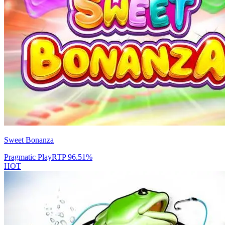
Sweet Bonanza
Pragmatic Play
RTP
96.51
%
HOT