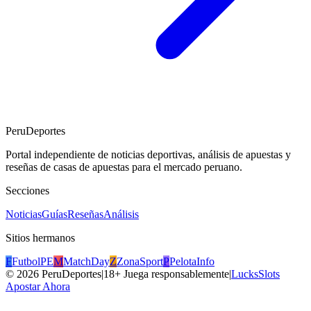
PeruDeportes
Portal independiente de noticias deportivas, análisis de apuestas y
reseñas de casas de apuestas para el mercado peruano.
Secciones
Noticias
Guías
Reseñas
Análisis
Sitios hermanos
F
FutbolPE
M
MatchDay
Z
ZonaSport
P
PelotaInfo
©
2026
PeruDeportes
|
18+ Juega responsablemente
|
LucksSlots
Apostar Ahora