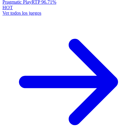
Pragmatic Play
RTP
96.71
%
HOT
Ver todos los juegos