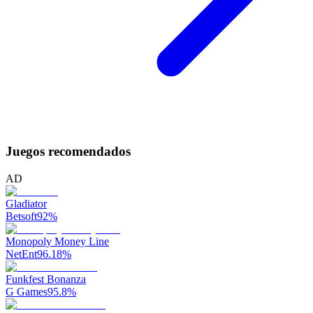
Juegos recomendados
AD
Gladiator
Betsoft
92
%
Monopoly Money Line
NetEnt
96.18
%
Funkfest Bonanza
G Games
95.8
%