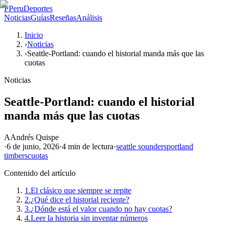
P
PeruDeportes
Noticias
Guías
Reseñas
Análisis
Inicio
›
Noticias
›
Seattle-Portland: cuando el historial manda más que las
cuotas
Noticias
Seattle-Portland: cuando el historial
manda más que las cuotas
A
Andrés Quispe
·
6 de junio, 2026
·
4 min
de lectura
·
seattle sounders
portland
timbers
cuotas
Contenido del artículo
1.
El clásico que siempre se repite
2.
¿Qué dice el historial reciente?
3.
¿Dónde está el valor cuando no hay cuotas?
4.
Leer la historia sin inventar números