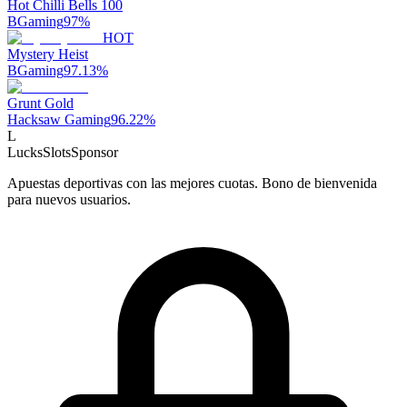
Hot Chilli Bells 100
BGaming
97
%
HOT
Mystery Heist
BGaming
97.13
%
Grunt Gold
Hacksaw Gaming
96.22
%
L
LucksSlots
Sponsor
Apuestas deportivas con las mejores cuotas. Bono de bienvenida
para nuevos usuarios.