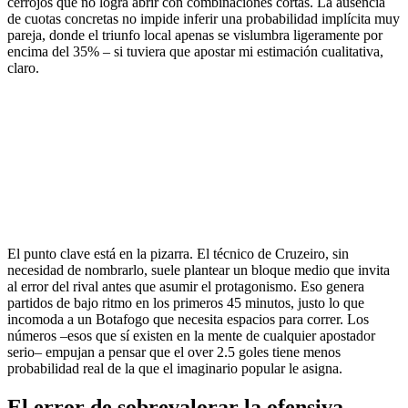
cerrojos que no logra abrir con combinaciones cortas. La ausencia
de cuotas concretas no impide inferir una probabilidad implícita muy
pareja, donde el triunfo local apenas se vislumbra ligeramente por
encima del 35% – si tuviera que apostar mi estimación cualitativa,
claro.
El punto clave está en la pizarra. El técnico de Cruzeiro, sin
necesidad de nombrarlo, suele plantear un bloque medio que invita
al error del rival antes que asumir el protagonismo. Eso genera
partidos de bajo ritmo en los primeros 45 minutos, justo lo que
incomoda a un Botafogo que necesita espacios para correr. Los
números –esos que sí existen en la mente de cualquier apostador
serio– empujan a pensar que el over 2.5 goles tiene menos
probabilidad real de la que el imaginario popular le asigna.
El error de sobrevalorar la ofensiva