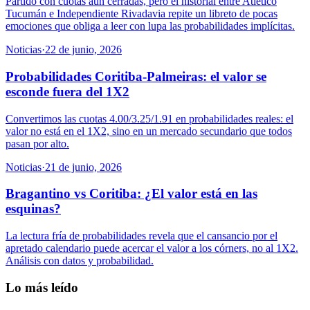
Partido con cuotas aún cerradas, pero el historial entre Atlético
Tucumán e Independiente Rivadavia repite un libreto de pocas
emociones que obliga a leer con lupa las probabilidades implícitas.
Noticias
·
22 de junio, 2026
Probabilidades Coritiba-Palmeiras: el valor se
esconde fuera del 1X2
Convertimos las cuotas 4.00/3.25/1.91 en probabilidades reales: el
valor no está en el 1X2, sino en un mercado secundario que todos
pasan por alto.
Noticias
·
21 de junio, 2026
Bragantino vs Coritiba: ¿El valor está en las
esquinas?
La lectura fría de probabilidades revela que el cansancio por el
apretado calendario puede acercar el valor a los córners, no al 1X2.
Análisis con datos y probabilidad.
Lo más leído