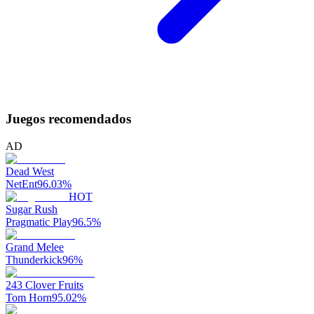
Juegos recomendados
AD
Dead West
NetEnt
96.03
%
HOT
Sugar Rush
Pragmatic Play
96.5
%
Grand Melee
Thunderkick
96
%
243 Clover Fruits
Tom Horn
95.02
%