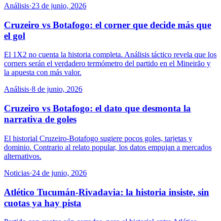
Análisis
·
23 de junio, 2026
Cruzeiro vs Botafogo: el corner que decide más que
el gol
El 1X2 no cuenta la historia completa. Análisis táctico revela que los
corners serán el verdadero termómetro del partido en el Mineirão y
la apuesta con más valor.
Análisis
·
8 de junio, 2026
Cruzeiro vs Botafogo: el dato que desmonta la
narrativa de goles
El historial Cruzeiro-Botafogo sugiere pocos goles, tarjetas y
dominio. Contrario al relato popular, los datos empujan a mercados
alternativos.
Noticias
·
24 de junio, 2026
Atlético Tucumán-Rivadavia: la historia insiste, sin
cuotas ya hay pista