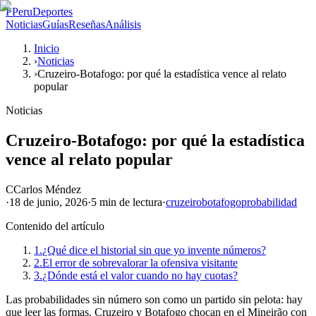
P
PeruDeportes
Noticias
Guías
Reseñas
Análisis
Inicio
›
Noticias
›
Cruzeiro-Botafogo: por qué la estadística vence al relato
popular
Noticias
Cruzeiro-Botafogo: por qué la estadística
vence al relato popular
C
Carlos Méndez
·
18 de junio, 2026
·
5 min
de lectura
·
cruzeiro
botafogo
probabilidad
Contenido del artículo
1.
¿Qué dice el historial sin que yo invente números?
2.
El error de sobrevalorar la ofensiva visitante
3.
¿Dónde está el valor cuando no hay cuotas?
Las probabilidades sin número son como un partido sin pelota: hay
que leer las formas. Cruzeiro y Botafogo chocan en el Mineirão con