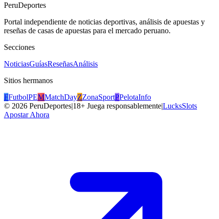
PeruDeportes
Portal independiente de noticias deportivas, análisis de apuestas y
reseñas de casas de apuestas para el mercado peruano.
Secciones
Noticias
Guías
Reseñas
Análisis
Sitios hermanos
F
FutbolPE
M
MatchDay
Z
ZonaSport
P
PelotaInfo
©
2026
PeruDeportes
|
18+ Juega responsablemente
|
LucksSlots
Apostar Ahora