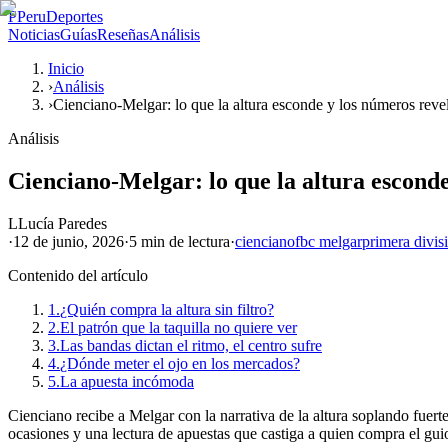
P
PeruDeportes
Noticias
Guías
Reseñas
Análisis
Inicio
›
Análisis
›
Cienciano-Melgar: lo que la altura esconde y los números reve
Análisis
Cienciano-Melgar: lo que la altura escond
L
Lucía Paredes
·
12 de junio, 2026
·
5 min
de lectura
·
cienciano
fbc melgar
primera divis
Contenido del artículo
1.
¿Quién compra la altura sin filtro?
2.
El patrón que la taquilla no quiere ver
3.
Las bandas dictan el ritmo, el centro sufre
4.
¿Dónde meter el ojo en los mercados?
5.
La apuesta incómoda
Cienciano recibe a Melgar con la narrativa de la altura soplando fuerte
ocasiones y una lectura de apuestas que castiga a quien compra el guio