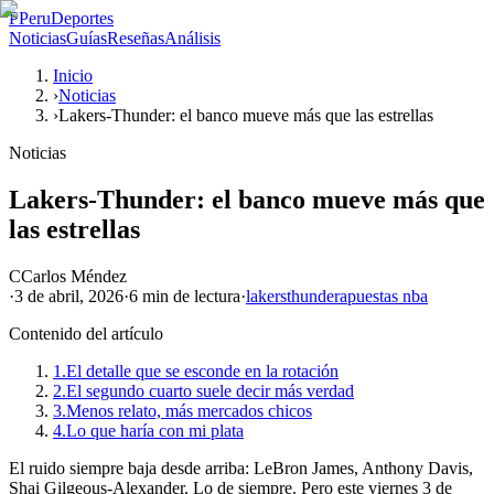
P
PeruDeportes
Noticias
Guías
Reseñas
Análisis
Inicio
›
Noticias
›
Lakers-Thunder: el banco mueve más que las estrellas
Noticias
Lakers-Thunder: el banco mueve más que
las estrellas
C
Carlos Méndez
·
3 de abril, 2026
·
6 min
de lectura
·
lakers
thunder
apuestas nba
Contenido del artículo
1.
El detalle que se esconde en la rotación
2.
El segundo cuarto suele decir más verdad
3.
Menos relato, más mercados chicos
4.
Lo que haría con mi plata
El ruido siempre baja desde arriba: LeBron James, Anthony Davis,
Shai Gilgeous-Alexander. Lo de siempre. Pero este viernes 3 de