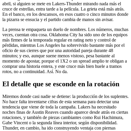
abril, si alguien se mete en Lakers-Thunder mirando nada más el
cruce de estrellas, entra tarde a la película. La grieta está más atrás.
En el banco, en los descansos, en esos cuatro o cinco minutos donde
la pizarra se ensucia y el partido cambia de manos sin avisar.
La prensa te empaqueta un duelo de nombres. Los números, muchas
veces, cuentan otra cosa. Oklahoma City ha sido uno de los equipos
más firmes de la temporada regular en rating neto y control de
pérdidas, mientras Los Angeles ha sobrevivido bastante más por el
oficio de sus cierres que por una autoridad pareja durante 48
minutos; y eso, aunque suene menos vistoso, pesa bastante al
momento de apostar, porque el 1X2 o un spread amplio te obligan a
comprar una historia entera, y este cruce más bien huele a tramos
rotos, no a continuidad. Así. No da.
El detalle que se esconde en la rotación
Miremos donde casi nadie se detiene: la producción de los suplentes.
No hace falta inventarse cifras de esta semana para detectar una
tendencia que viene de toda la campaña. Lakers ha necesitado
noches finas de Austin Reaves cuando aparece desde atrás en ciertas
rotaciones, y también de piezas cambiantes como Rui Hachimura,
Gabe Vincent o la segunda línea interior, según disponibilidad.
Thunder, en cambio, ha ido construyendo ventaja con piernas