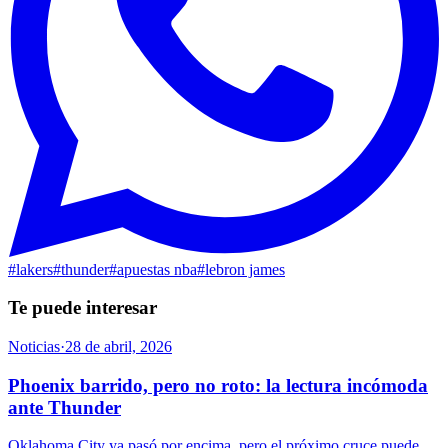
#
lakers
#
thunder
#
apuestas nba
#
lebron james
Te puede interesar
Noticias
·
28 de abril, 2026
Phoenix barrido, pero no roto: la lectura incómoda
ante Thunder
Oklahoma City ya pasó por encima, pero el próximo cruce puede