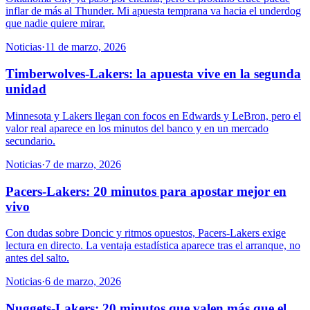
inflar de más al Thunder. Mi apuesta temprana va hacia el underdog
que nadie quiere mirar.
Noticias
·
11 de marzo, 2026
Timberwolves-Lakers: la apuesta vive en la segunda
unidad
Minnesota y Lakers llegan con focos en Edwards y LeBron, pero el
valor real aparece en los minutos del banco y en un mercado
secundario.
Noticias
·
7 de marzo, 2026
Pacers-Lakers: 20 minutos para apostar mejor en
vivo
Con dudas sobre Doncic y ritmos opuestos, Pacers-Lakers exige
lectura en directo. La ventaja estadística aparece tras el arranque, no
antes del salto.
Noticias
·
6 de marzo, 2026
Nuggets-Lakers: 20 minutos que valen más que el