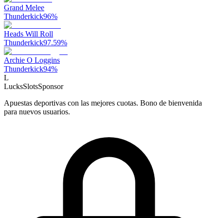
Grand Melee
Thunderkick
96
%
Heads Will Roll
Thunderkick
97.59
%
Archie O Loggins
Thunderkick
94
%
L
LucksSlots
Sponsor
Apuestas deportivas con las mejores cuotas. Bono de bienvenida
para nuevos usuarios.