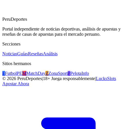
PeruDeportes
Portal independiente de noticias deportivas, análisis de apuestas y
reseñas de casas de apuestas para el mercado peruano.
Secciones
Noticias
Guías
Reseñas
Análisis
Sitios hermanos
F
FutbolPE
M
MatchDay
Z
ZonaSport
P
PelotaInfo
©
2026
PeruDeportes
|
18+ Juega responsablemente
|
LucksSlots
Apostar Ahora