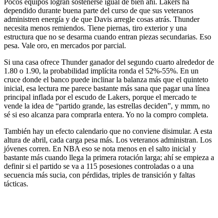
Pocos equipos logran sostenerse igual de bien ahí. Lakers ha
dependido durante buena parte del curso de que sus veteranos
administren energía y de que Davis arregle cosas atrás. Thunder
necesita menos remiendos. Tiene piernas, tiro exterior y una
estructura que no se desarma cuando entran piezas secundarias. Eso
pesa. Vale oro, en mercados por parcial.
Si una casa ofrece Thunder ganador del segundo cuarto alrededor de
1.80 o 1.90, la probabilidad implícita ronda el 52%-55%. En un
cruce donde el banco puede inclinar la balanza más que el quinteto
inicial, esa lectura me parece bastante más sana que pagar una línea
principal inflada por el escudo de Lakers, porque el mercado te
vende la idea de “partido grande, las estrellas deciden”, y mmm, no
sé si eso alcanza para comprarla entera. Yo no la compro completa.
También hay un efecto calendario que no conviene disimular. A esta
altura de abril, cada carga pesa más. Los veteranos administran. Los
jóvenes corren. En NBA eso se nota menos en el salto inicial y
bastante más cuando llega la primera rotación larga; ahí se empieza a
definir si el partido se va a 115 posesiones controladas o a una
secuencia más sucia, con pérdidas, triples de transición y faltas
tácticas.