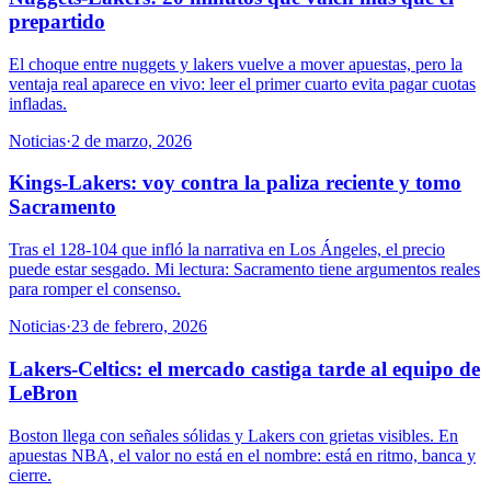
prepartido
El choque entre nuggets y lakers vuelve a mover apuestas, pero la
ventaja real aparece en vivo: leer el primer cuarto evita pagar cuotas
infladas.
Noticias
·
2 de marzo, 2026
Kings-Lakers: voy contra la paliza reciente y tomo
Sacramento
Tras el 128-104 que infló la narrativa en Los Ángeles, el precio
puede estar sesgado. Mi lectura: Sacramento tiene argumentos reales
para romper el consenso.
Noticias
·
23 de febrero, 2026
Lakers-Celtics: el mercado castiga tarde al equipo de
LeBron
Boston llega con señales sólidas y Lakers con grietas visibles. En
apuestas NBA, el valor no está en el nombre: está en ritmo, banca y
cierre.