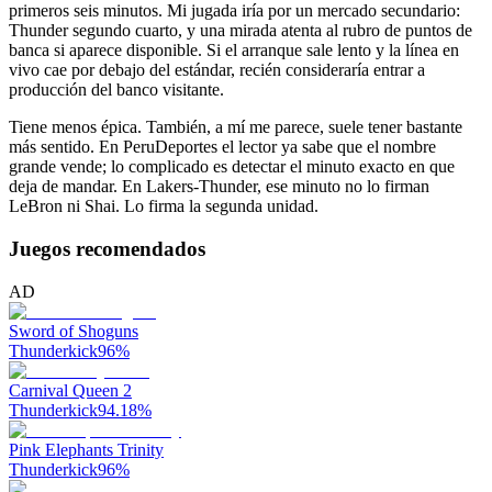
primeros seis minutos. Mi jugada iría por un mercado secundario:
Thunder segundo cuarto, y una mirada atenta al rubro de puntos de
banca si aparece disponible. Si el arranque sale lento y la línea en
vivo cae por debajo del estándar, recién consideraría entrar a
producción del banco visitante.
Tiene menos épica. También, a mí me parece, suele tener bastante
más sentido. En PeruDeportes el lector ya sabe que el nombre
grande vende; lo complicado es detectar el minuto exacto en que
deja de mandar. En Lakers-Thunder, ese minuto no lo firman
LeBron ni Shai. Lo firma la segunda unidad.
Juegos recomendados
AD
Sword of Shoguns
Thunderkick
96
%
Carnival Queen 2
Thunderkick
94.18
%
Pink Elephants Trinity
Thunderkick
96
%