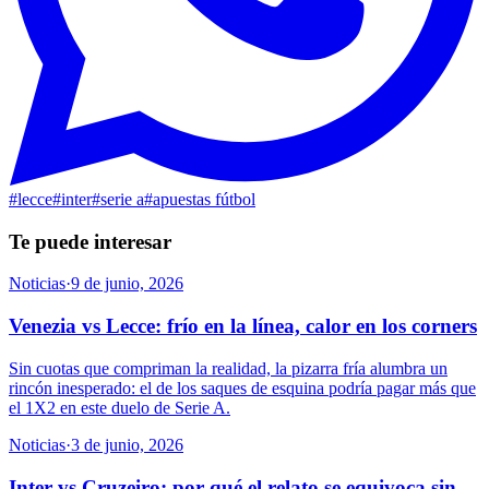
#
lecce
#
inter
#
serie a
#
apuestas fútbol
Te puede interesar
Noticias
·
9 de junio, 2026
Venezia vs Lecce: frío en la línea, calor en los corners
Sin cuotas que compriman la realidad, la pizarra fría alumbra un
rincón inesperado: el de los saques de esquina podría pagar más que
el 1X2 en este duelo de Serie A.
Noticias
·
3 de junio, 2026
Inter vs Cruzeiro: por qué el relato se equivoca sin