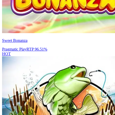
Sweet Bonanza
Pragmatic Play
RTP
96.51
%
HOT