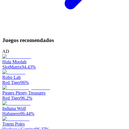
Juegos recomendados
AD
Hula Moolah
SlotMatrix
94.43
%
Robo Lab
Red Tiger
96
%
Pirates Plenty Treasures
Red Tiger
96.2
%
Indiana Wolf
Habanero
96.44
%
Totem Poles