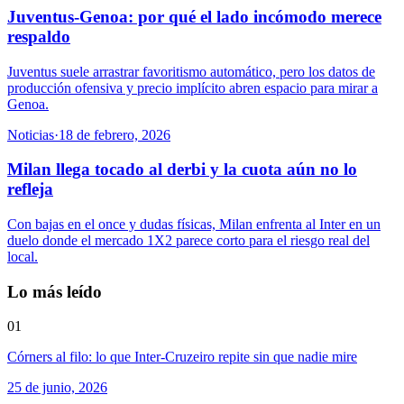
Juventus-Genoa: por qué el lado incómodo merece
respaldo
Juventus suele arrastrar favoritismo automático, pero los datos de
producción ofensiva y precio implícito abren espacio para mirar a
Genoa.
Noticias
·
18 de febrero, 2026
Milan llega tocado al derbi y la cuota aún no lo
refleja
Con bajas en el once y dudas físicas, Milan enfrenta al Inter en un
duelo donde el mercado 1X2 parece corto para el riesgo real del
local.
Lo más leído
01
Córners al filo: lo que Inter-Cruzeiro repite sin que nadie mire
25 de junio, 2026