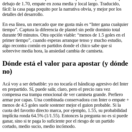
debajo de 1.70, empate en zona media y local largo. Traducido,
fácil: la casa paga poquito por la narrativa obvia, y mejor por los
detalles del desarrollo.
En esa línea, un mercado que me gusta más es “Inter gana cualquier
tiempo”. Captura la diferencia de plantel sin pedir dominio total
durante 90 minutos. Otra opción viable: “menos de 1.5 goles en el
primer tiempo”, cuando esperas arranque tenso y mucho estudio,
algo recontra común en partidos donde el chico sabe que si
sobrevive media hora, la ansiedad cambia de camiseta.
Dónde está el valor para apostar (y dónde
no)
Acá voy a ser debatible: yo no tocaría el hándicap agresivo del Inter
en prepartido. Sí, puede salir, claro, pero el precio rara vez
compensa esa trampa emocional de ver camiseta grande. Prefiero
armar por capas. Una combinada conservadora con Inter o empate +
menos de 4.5 goles suele sostener mejor el guion probable. Si la
cuota del favorito directo marca, por ejemplo, 1.55, su probabilidad
implícita ronda 64.5% (1/1.55). Entonces la pregunta no es si puede
ganar, sino si te paga lo suficiente por el riesgo de un partido
cortado, medio sucio, medio incómodo.