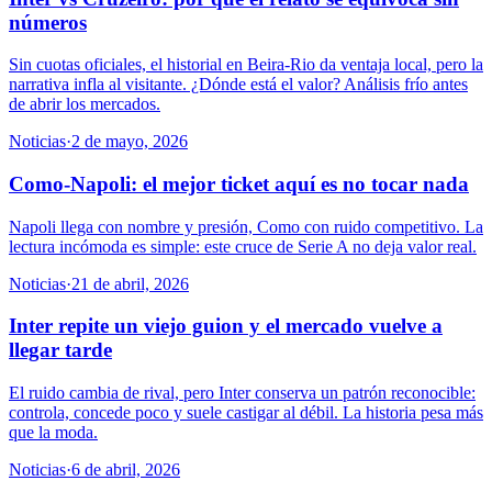
números
Sin cuotas oficiales, el historial en Beira-Rio da ventaja local, pero la
narrativa infla al visitante. ¿Dónde está el valor? Análisis frío antes
de abrir los mercados.
Noticias
·
2 de mayo, 2026
Como-Napoli: el mejor ticket aquí es no tocar nada
Napoli llega con nombre y presión, Como con ruido competitivo. La
lectura incómoda es simple: este cruce de Serie A no deja valor real.
Noticias
·
21 de abril, 2026
Inter repite un viejo guion y el mercado vuelve a
llegar tarde
El ruido cambia de rival, pero Inter conserva un patrón reconocible:
controla, concede poco y suele castigar al débil. La historia pesa más
que la moda.
Noticias
·
6 de abril, 2026