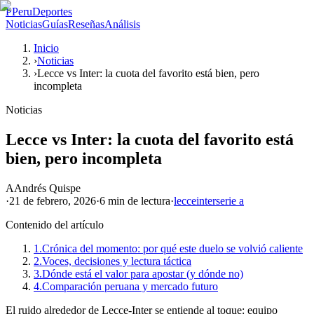
P
PeruDeportes
Noticias
Guías
Reseñas
Análisis
Inicio
›
Noticias
›
Lecce vs Inter: la cuota del favorito está bien, pero
incompleta
Noticias
Lecce vs Inter: la cuota del favorito está
bien, pero incompleta
A
Andrés Quispe
·
21 de febrero, 2026
·
6 min
de lectura
·
lecce
inter
serie a
Contenido del artículo
1.
Crónica del momento: por qué este duelo se volvió caliente
2.
Voces, decisiones y lectura táctica
3.
Dónde está el valor para apostar (y dónde no)
4.
Comparación peruana y mercado futuro
El ruido alrededor de Lecce-Inter se entiende al toque: equipo