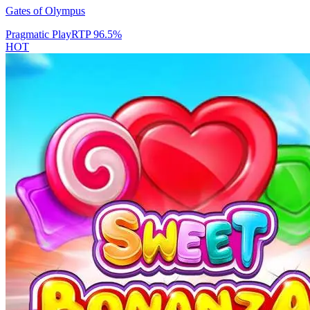
Gates of Olympus
Pragmatic Play
RTP
96.5
%
HOT