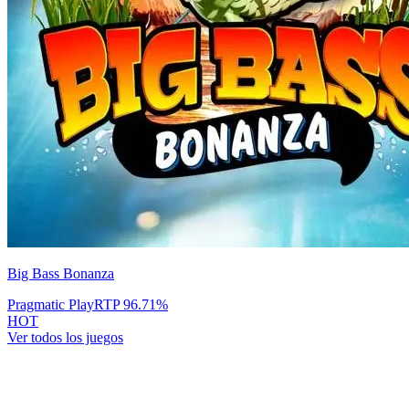
Big Bass Bonanza
Pragmatic Play
RTP
96.71
%
HOT
Ver todos los juegos