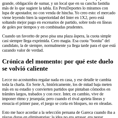
grande, obligación de sumar, y un local que en su cancha fastidia
más de lo que sugiere la tabla. En PeruDeportes lo miramos con
lupa de apostador, no con venda de hincha. Yo creo esto: el mercado
viene leyendo bien la superioridad del Inter en 1X2, pero está
soltando mejor pago en escenarios de partido, sobre todo en líneas
de goles por tiempos y en combinadas prudentes.
Cuando un favorito de peso pisa una plaza áspera, la cuota simple
casi siempre llega exprimida. Cero magia. Esa cuota “bonita” del
candidato, la de siempre, normalmente ya llega tarde para el que está
cazando valor de verdad.
Crónica del momento: por qué este duelo
se volvió caliente
Lecce no acostumbra regalar nada en casa, y ese detalle te cambia
toda la charla. En Serie A, históricamente, los de mitad baja meten
más en su estadio y convierten partidos que pintaban cómodos en
trámites largos, trabados y con roce. Inter, en cambio, vive de
imponer ritmo y jerarquía; pero cuando el rival aprieta líneas y
ensucia el primer pase, el juego se corta en bloques, no en oleadas.
Esto me hace acordar a la selección peruana de Gareca cuando iba a
plazas duras en eliminatorias: la idea no era arrasar, era pegar