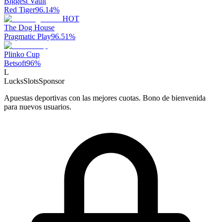
Biggest Vault
Red Tiger
96.14
%
HOT
The Dog House
Pragmatic Play
96.51
%
Plinko Cup
Betsoft
96
%
L
LucksSlots
Sponsor
Apuestas deportivas con las mejores cuotas. Bono de bienvenida
para nuevos usuarios.