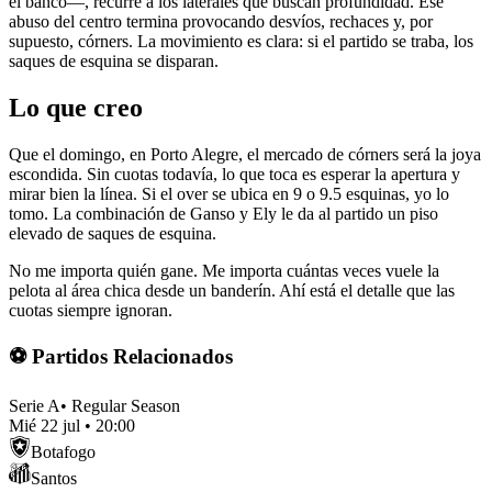
el banco—, recurre a los laterales que buscan profundidad. Ese
abuso del centro termina provocando desvíos, rechaces y, por
supuesto, córners. La movimiento es clara: si el partido se traba, los
saques de esquina se disparan.
Lo que creo
Que el domingo, en Porto Alegre, el mercado de córners será la joya
escondida. Sin cuotas todavía, lo que toca es esperar la apertura y
mirar bien la línea. Si el over se ubica en 9 o 9.5 esquinas, yo lo
tomo. La combinación de Ganso y Ely le da al partido un piso
elevado de saques de esquina.
No me importa quién gane. Me importa cuántas veces vuele la
pelota al área chica desde un banderín. Ahí está el detalle que las
cuotas siempre ignoran.
⚽ Partidos Relacionados
Serie A
•
Regular Season
Mié 22 jul
•
20:00
Botafogo
Santos