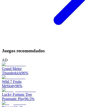
Juegos recomendados
AD
Grand Melee
Thunderkick
96
%
Wild 7 Fruits
MrSlotty
96
%
Lucky Fortune Tree
Pragmatic Play
96.5
%