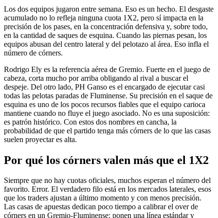
Los dos equipos jugaron entre semana. Eso es un hecho. El desgaste
acumulado no lo refleja ninguna cuota 1X2, pero sí impacta en la
precisión de los pases, en la concentración defensiva y, sobre todo,
en la cantidad de saques de esquina. Cuando las piernas pesan, los
equipos abusan del centro lateral y del pelotazo al área. Eso infla el
número de córners.
Rodrigo Ely es la referencia aérea de Gremio. Fuerte en el juego de
cabeza, corta mucho por arriba obligando al rival a buscar el
despeje. Del otro lado, PH Ganso es el encargado de ejecutar casi
todas las pelotas paradas de Fluminense. Su precisión en el saque de
esquina es uno de los pocos recursos fiables que el equipo carioca
mantiene cuando no fluye el juego asociado. No es una suposición:
es patrón histórico. Con estos dos nombres en cancha, la
probabilidad de que el partido tenga más córners de lo que las casas
suelen proyectar es alta.
Por qué los córners valen más que el 1X2
Siempre que no hay cuotas oficiales, muchos esperan el número del
favorito. Error. El verdadero filo está en los mercados laterales, esos
que los traders ajustan a último momento y con menos precisión.
Las casas de apuestas dedican poco tiempo a calibrar el over de
córners en un Gremio-Fluminense; ponen una línea estándar y