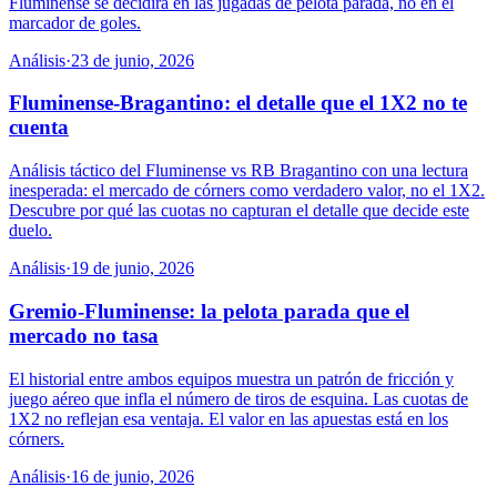
Fluminense se decidirá en las jugadas de pelota parada, no en el
marcador de goles.
Análisis
·
23 de junio, 2026
Fluminense-Bragantino: el detalle que el 1X2 no te
cuenta
Análisis táctico del Fluminense vs RB Bragantino con una lectura
inesperada: el mercado de córners como verdadero valor, no el 1X2.
Descubre por qué las cuotas no capturan el detalle que decide este
duelo.
Análisis
·
19 de junio, 2026
Gremio-Fluminense: la pelota parada que el
mercado no tasa
El historial entre ambos equipos muestra un patrón de fricción y
juego aéreo que infla el número de tiros de esquina. Las cuotas de
1X2 no reflejan esa ventaja. El valor en las apuestas está en los
córners.
Análisis
·
16 de junio, 2026