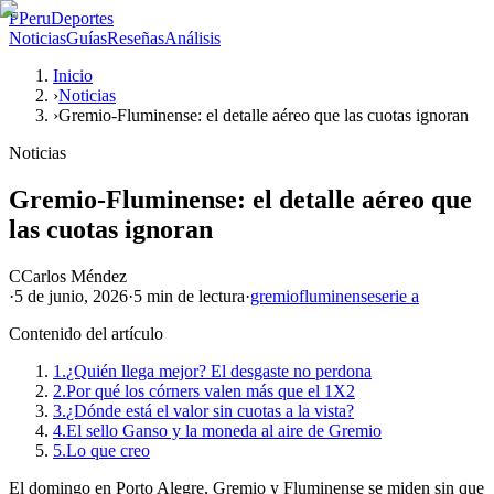
P
PeruDeportes
Noticias
Guías
Reseñas
Análisis
Inicio
›
Noticias
›
Gremio-Fluminense: el detalle aéreo que las cuotas ignoran
Noticias
Gremio-Fluminense: el detalle aéreo que
las cuotas ignoran
C
Carlos Méndez
·
5 de junio, 2026
·
5 min
de lectura
·
gremio
fluminense
serie a
Contenido del artículo
1.
¿Quién llega mejor? El desgaste no perdona
2.
Por qué los córners valen más que el 1X2
3.
¿Dónde está el valor sin cuotas a la vista?
4.
El sello Ganso y la moneda al aire de Gremio
5.
Lo que creo
El domingo en Porto Alegre, Gremio y Fluminense se miden sin que