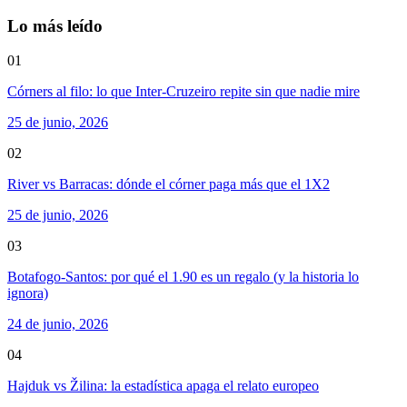
Lo más leído
01
Córners al filo: lo que Inter-Cruzeiro repite sin que nadie mire
25 de junio, 2026
02
River vs Barracas: dónde el córner paga más que el 1X2
25 de junio, 2026
03
Botafogo-Santos: por qué el 1.90 es un regalo (y la historia lo
ignora)
24 de junio, 2026
04
Hajduk vs Žilina: la estadística apaga el relato europeo