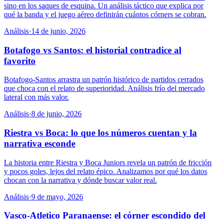
sino en los saques de esquina. Un análisis táctico que explica por
qué la banda y el juego aéreo definirán cuántos córners se cobran.
Análisis
·
14 de junio, 2026
Botafogo vs Santos: el historial contradice al
favorito
Botafogo-Santos arrastra un patrón histórico de partidos cerrados
que choca con el relato de superioridad. Análisis frío del mercado
lateral con más valor.
Análisis
·
8 de junio, 2026
Riestra vs Boca: lo que los números cuentan y la
narrativa esconde
La historia entre Riestra y Boca Juniors revela un patrón de fricción
y pocos goles, lejos del relato épico. Analizamos por qué los datos
chocan con la narrativa y dónde buscar valor real.
Análisis
·
9 de mayo, 2026
Vasco-Atletico Paranaense: el córner escondido del