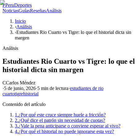
P
PeruDeportes
Noticias
Guías
Reseñas
Análisis
Inicio
›
Análisis
›
Estudiantes Rio Cuarto vs Tigre: lo que el historial dicta sin
margen
Análisis
Estudiantes Rio Cuarto vs Tigre: lo que el
historial dicta sin margen
C
Carlos Méndez
·
5 de junio, 2026
·
5 min
de lectura
·
estudiantes de rio
cuarto
tigre
historial
Contenido del artículo
1.
¿Por qué este cruce siempre huele a fricción?
2.
¿Qué dice el patrón sin necesidad de cuotas?
3.
¿Vale la pena anticiparse o conviene esperar al vivo?
4.
¿Por qué el historial no puede ignorarse esta vez?