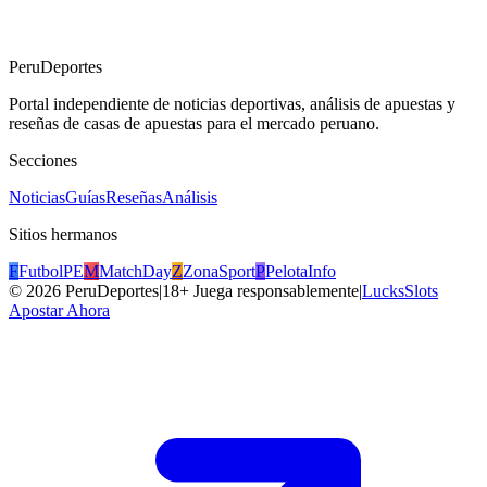
PeruDeportes
Portal independiente de noticias deportivas, análisis de apuestas y
reseñas de casas de apuestas para el mercado peruano.
Secciones
Noticias
Guías
Reseñas
Análisis
Sitios hermanos
F
FutbolPE
M
MatchDay
Z
ZonaSport
P
PelotaInfo
©
2026
PeruDeportes
|
18+ Juega responsablemente
|
LucksSlots
Apostar Ahora