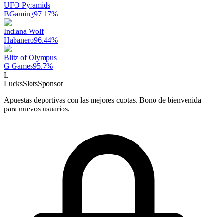
UFO Pyramids
BGaming
97.17
%
Indiana Wolf
Habanero
96.44
%
Blitz of Olympus
G Games
95.7
%
L
LucksSlots
Sponsor
Apuestas deportivas con las mejores cuotas. Bono de bienvenida
para nuevos usuarios.