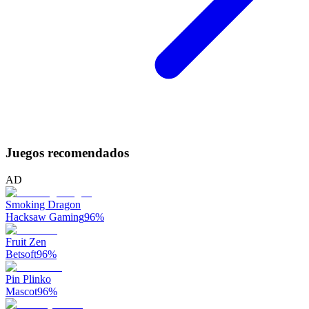
Juegos recomendados
AD
Smoking Dragon
Hacksaw Gaming
96
%
Fruit Zen
Betsoft
96
%
Pin Plinko
Mascot
96
%