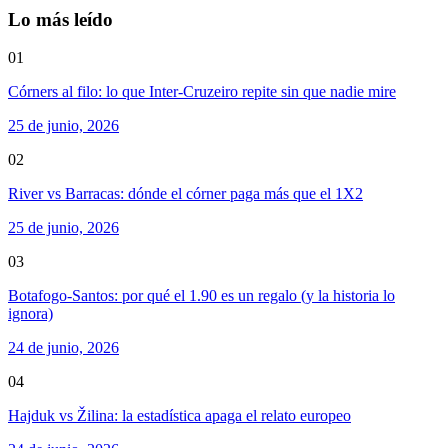
Lo más leído
01
Córners al filo: lo que Inter-Cruzeiro repite sin que nadie mire
25 de junio, 2026
02
River vs Barracas: dónde el córner paga más que el 1X2
25 de junio, 2026
03
Botafogo-Santos: por qué el 1.90 es un regalo (y la historia lo
ignora)
24 de junio, 2026
04
Hajduk vs Žilina: la estadística apaga el relato europeo