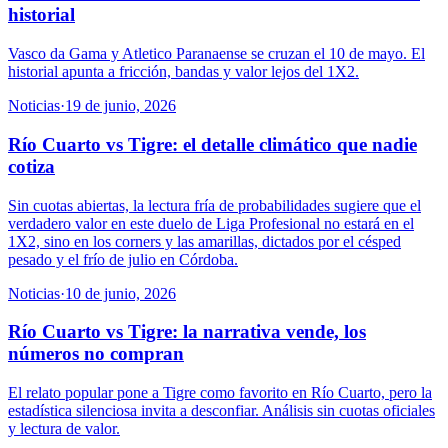
historial
Vasco da Gama y Atletico Paranaense se cruzan el 10 de mayo. El
historial apunta a fricción, bandas y valor lejos del 1X2.
Noticias
·
19 de junio, 2026
Río Cuarto vs Tigre: el detalle climático que nadie
cotiza
Sin cuotas abiertas, la lectura fría de probabilidades sugiere que el
verdadero valor en este duelo de Liga Profesional no estará en el
1X2, sino en los corners y las amarillas, dictados por el césped
pesado y el frío de julio en Córdoba.
Noticias
·
10 de junio, 2026
Río Cuarto vs Tigre: la narrativa vende, los
números no compran
El relato popular pone a Tigre como favorito en Río Cuarto, pero la
estadística silenciosa invita a desconfiar. Análisis sin cuotas oficiales
y lectura de valor.