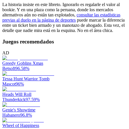
La historia insiste en este libreto. Ignorarlo es regalarle el valor al
bookie. Y en una plaza como la peruana, donde los mercados
alternativos aún no están tan explotados,
consultar las estadísticas
previas al duelo en la página de deportes
puede marcar la diferencia
entre un ticket bien armado y un manotazo de ahogado. Esta vez, el
detalle que nadie mira está en la esquina. No en el área chica.
Juegos recomendados
AD
Greedy Goblins Xmas
Betsoft
96.58
%
Tessa Hunt Warrior Tomb
Mascot
96
%
Heads Will Roll
Thunderkick
97.59
%
Genie's Showtime
Habanero
96.8
%
Wheel of Happiness