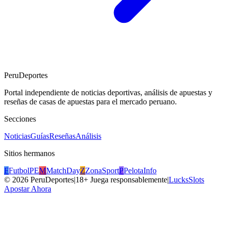
PeruDeportes
Portal independiente de noticias deportivas, análisis de apuestas y
reseñas de casas de apuestas para el mercado peruano.
Secciones
Noticias
Guías
Reseñas
Análisis
Sitios hermanos
F
FutbolPE
M
MatchDay
Z
ZonaSport
P
PelotaInfo
©
2026
PeruDeportes
|
18+ Juega responsablemente
|
LucksSlots
Apostar Ahora