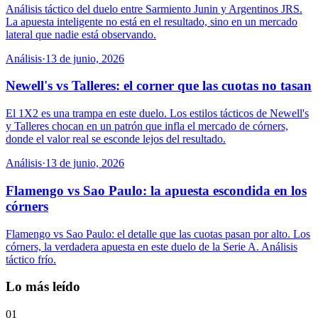
Análisis táctico del duelo entre Sarmiento Junin y Argentinos JRS.
La apuesta inteligente no está en el resultado, sino en un mercado
lateral que nadie está observando.
Análisis
·
13 de junio, 2026
Newell's vs Talleres: el corner que las cuotas no tasan
El 1X2 es una trampa en este duelo. Los estilos tácticos de Newell's
y Talleres chocan en un patrón que infla el mercado de córners,
donde el valor real se esconde lejos del resultado.
Análisis
·
13 de junio, 2026
Flamengo vs Sao Paulo: la apuesta escondida en los
córners
Flamengo vs Sao Paulo: el detalle que las cuotas pasan por alto. Los
córners, la verdadera apuesta en este duelo de la Serie A. Análisis
táctico frío.
Lo más leído
01