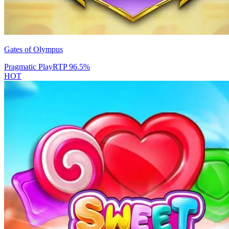
Gates of Olympus
Pragmatic Play
RTP
96.5
%
HOT