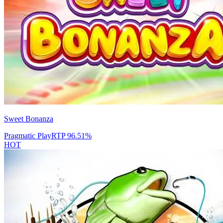
Sweet Bonanza
Pragmatic Play
RTP
96.51
%
HOT