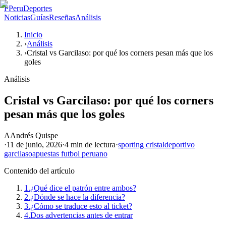
P
PeruDeportes
Noticias
Guías
Reseñas
Análisis
Inicio
›
Análisis
›
Cristal vs Garcilaso: por qué los corners pesan más que los
goles
Análisis
Cristal vs Garcilaso: por qué los corners
pesan más que los goles
A
Andrés Quispe
·
11 de junio, 2026
·
4 min
de lectura
·
sporting cristal
deportivo
garcilaso
apuestas futbol peruano
Contenido del artículo
1.
¿Qué dice el patrón entre ambos?
2.
¿Dónde se hace la diferencia?
3.
¿Cómo se traduce esto al ticket?
4.
Dos advertencias antes de entrar