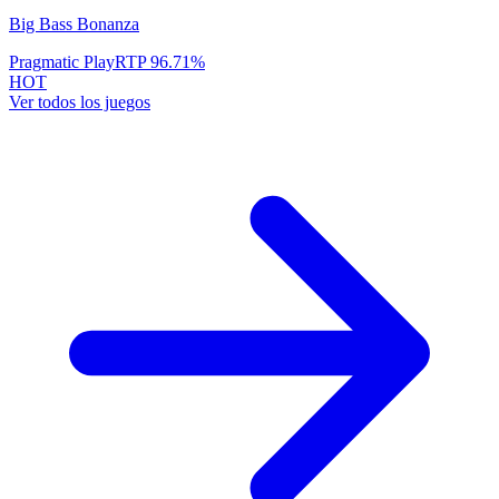
Big Bass Bonanza
Pragmatic Play
RTP
96.71
%
HOT
Ver todos los juegos