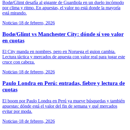
Bodø/Glimt desafía al gigante de Guardiola en un duelo incómodo
por clima y ritmo. En apuestas, el valor no está donde la mayoría
está mirando.
Noticias
·
18 de febrero, 2026
Bodø/Glimt vs Manchester City: dónde sí veo valor
en cuotas
El City manda en nombres, pero en Noruega el guion cambia.
Lectura táctica y mercados de apuesta con valor real para jugar este
cruce con cabeza.
Noticias
·
18 de febrero, 2026
Paulo Londra en Perú: entradas, fiebre y lectura de
cuotas
El boom por Paulo Londra en Perú ya mueve búsquedas y también
apuestas: dónde está el valor del fin de semana y qué mercados
evitar por moda.
Noticias
·
18 de febrero, 2026