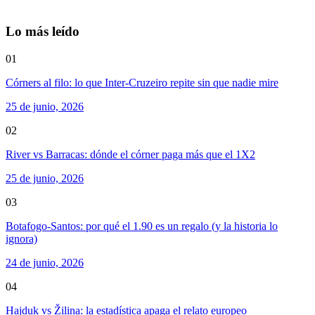
Lo más leído
01
Córners al filo: lo que Inter-Cruzeiro repite sin que nadie mire
25 de junio, 2026
02
River vs Barracas: dónde el córner paga más que el 1X2
25 de junio, 2026
03
Botafogo-Santos: por qué el 1.90 es un regalo (y la historia lo
ignora)
24 de junio, 2026
04
Hajduk vs Žilina: la estadística apaga el relato europeo