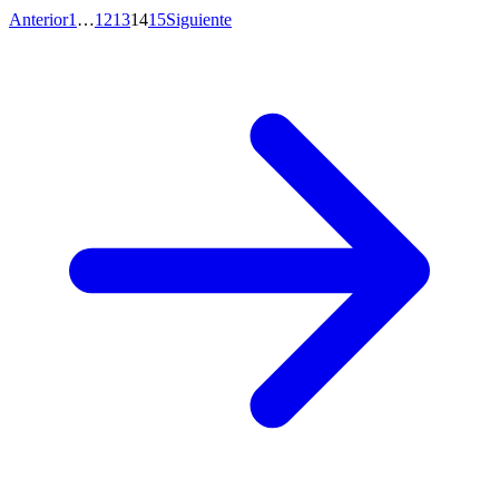
Anterior
1
…
12
13
14
15
Siguiente