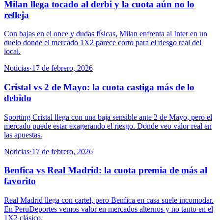
Milan llega tocado al derbi y la cuota aún no lo
refleja
Con bajas en el once y dudas físicas, Milan enfrenta al Inter en un
duelo donde el mercado 1X2 parece corto para el riesgo real del
local.
Noticias
·
17 de febrero, 2026
Cristal vs 2 de Mayo: la cuota castiga más de lo
debido
Sporting Cristal llega con una baja sensible ante 2 de Mayo, pero el
mercado puede estar exagerando el riesgo. Dónde veo valor real en
las apuestas.
Noticias
·
17 de febrero, 2026
Benfica vs Real Madrid: la cuota premia de más al
favorito
Real Madrid llega con cartel, pero Benfica en casa suele incomodar.
En PeruDeportes vemos valor en mercados alternos y no tanto en el
1X2 clásico.