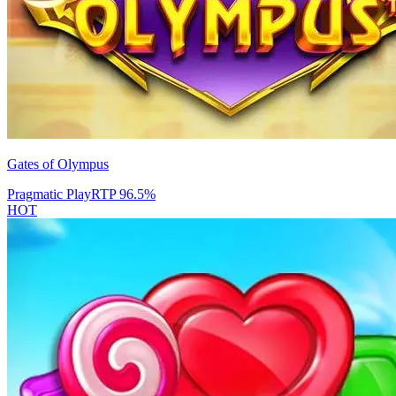
Gates of Olympus
Pragmatic Play
RTP
96.5
%
HOT