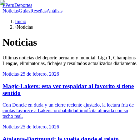
P
PeruDeportes
Noticias
Guías
Reseñas
Análisis
Inicio
›
Noticias
Noticias
Ultimas noticias del deporte peruano y mundial. Liga 1, Champions
League, eliminatorias, fichajes y resultados actualizados diariamente.
Noticias
·
25 de febrero, 2026
Magic-Lakers: esta vez respaldar al favorito sí tiene
sentido
Con Doncic en duda y un cierre reciente ajustado, la lectura fría de
cuotas favorece a Lakers: probabilidad implícita alineada con su
techo real.
Noticias
·
25 de febrero, 2026
Atalanta-Dortmund: la vuelta donde el relato