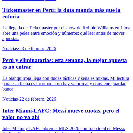
Ticketmaster en Perú: la data manda más que la
euforia
La llegada de Ticketmaster por el show de Robbie Williams en Lima
abre una pelea entre emoción y números: qué leer antes de mover
apuestas.
Noticias
·
23 de febrero, 2026
Perú y eliminatorias: esta semana, la mejor apuesta
es no entrar
La blanquirroja llega con dudas tácticas y señales mixtas. Mi lectura
para esta fecha es incómoda: no hay valor real y conviene guardar
banca.
Noticias
·
22 de febrero, 2026
Inter Miami-LAFC: Messi mueve cuotas, pero el
valor no va ahí
Inter Miami y LAFC abren la MLS 2026 con foco total en Messi.