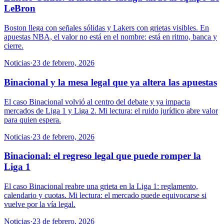
LeBron
Boston llega con señales sólidas y Lakers con grietas visibles. En
apuestas NBA, el valor no está en el nombre: está en ritmo, banca y
cierre.
Noticias
·
23 de febrero, 2026
Binacional y la mesa legal que ya altera las apuestas
El caso Binacional volvió al centro del debate y ya impacta
mercados de Liga 1 y Liga 2. Mi lectura: el ruido jurídico abre valor
para quien espera.
Noticias
·
23 de febrero, 2026
Binacional: el regreso legal que puede romper la
Liga 1
El caso Binacional reabre una grieta en la Liga 1: reglamento,
calendario y cuotas. Mi lectura: el mercado puede equivocarse si
vuelve por la vía legal.
Noticias
·
23 de febrero, 2026