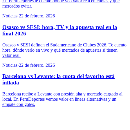
En PeruDeportes te cuento dónde veo valor real en cuotas y qué
mercados evitar.
Noticias
·
22 de febrero, 2026
Osasco vs SESI: hora, TV y la apuesta real en la
final 2026
Osasco y SESI definen el Sudamericano de Clubes 2026. Te cuento
hora, dónde verlo en vivo y qué mercados de apuestas sí tienen
valor real.
Noticias
·
22 de febrero, 2026
Barcelona vs Levante: la cuota del favorito está
inflada
Barcelona recibe a Levante con presión alta y mercado cargado al
local. En PeruDeportes vemos valor en líneas alternativas y un
empate con goles.