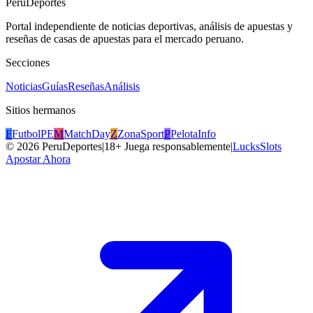
PeruDeportes
Portal independiente de noticias deportivas, análisis de apuestas y
reseñas de casas de apuestas para el mercado peruano.
Secciones
Noticias
Guías
Reseñas
Análisis
Sitios hermanos
F
FutbolPE
M
MatchDay
Z
ZonaSport
P
PelotaInfo
©
2026
PeruDeportes
|
18+ Juega responsablemente
|
LucksSlots
Apostar Ahora