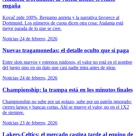
engaña
Kovač pide 100%, Bergamo aprieta y la narrativa favorece al
Dortmund. Los números de cuota dicen otra cosa: Atalanta está
mejor parada de lo que se cree.
Noticias
·
24 de febrero, 2026
Nuevas tragamonedas: el detalle oculto que sí paga
Entre slots nuevos y estrenos ruidosos, el valor no está en el nombre
del juego sino en un dato que casi nadie mira antes de girar.
Noticias
·
24 de febrero, 2026
Championship: la trampa está en los minutos finales
Championship no sube por un golazo, sube por un patrón ignorado:
cierres largos y bancas cortas. Ahí se mueve el valor, no en el 1X2
de siempre.
Noticias
·
23 de febrero, 2026
Lakers-Celtics: el mercado castiga tarde al equipo de