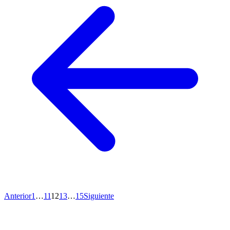
Anterior
1
…
11
12
13
…
15
Siguiente