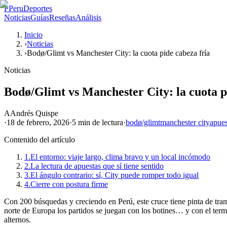
P
PeruDeportes
Noticias
Guías
Reseñas
Análisis
Inicio
›
Noticias
›
Bodø/Glimt vs Manchester City: la cuota pide cabeza fría
Noticias
Bodø/Glimt vs Manchester City: la cuota p
A
Andrés Quispe
·
18 de febrero, 2026
·
5 min
de lectura
·
bodø/glimt
manchester city
apues
Contenido del artículo
1.
El entorno: viaje largo, clima bravo y un local incómodo
2.
La lectura de apuestas que sí tiene sentido
3.
El ángulo contrario: sí, City puede romper todo igual
4.
Cierre con postura firme
Con 200 búsquedas y creciendo en Perú, este cruce tiene pinta de tram
norte de Europa los partidos se juegan con los botines… y con el te
alternos.