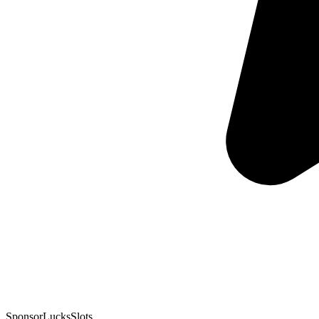
Sponsor
LucksSlots