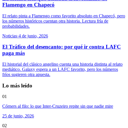
Flamengo en Chapecó
El relato pinta a Flamengo como favorito absoluto en Chapecó, pero
los números históricos cuentan otra historia. Lectura fría de
probabilidades.
Noticias
·
4 de junio, 2026
El Tráfico del desencanto: por qué ir contra LAFC
paga más
El historial del clásico angelino cuenta una historia distinta al relato
mediático. Galaxy espera a un LAFC favorito, pero los números
fríos sugieren otra apuesta.
Lo más leído
01
Córners al filo: lo que Inter-Cruzeiro repite sin que nadie mire
25 de junio, 2026
02