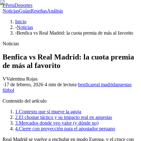
P
PeruDeportes
Noticias
Guías
Reseñas
Análisis
Inicio
›
Noticias
›
Benfica vs Real Madrid: la cuota premia de más al favorito
Noticias
Benfica vs Real Madrid: la cuota premia
de más al favorito
V
Valentina Rojas
·
17 de febrero, 2026
·
4 min
de lectura
·
benfica
real madrid
apuestas
fútbol
Contenido del artículo
1.
Contexto que sí mueve la aguja
2.
El choque táctico y su impacto real en apuestas
3.
Mercados donde veo valor (y dónde no)
4.
Cierre con proyección para el apostador peruano
Real Madrid se vuelve a enchufar en modo Europa, y el cruce con