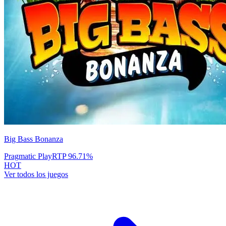
Big Bass Bonanza
Pragmatic Play
RTP
96.71
%
HOT
Ver todos los juegos