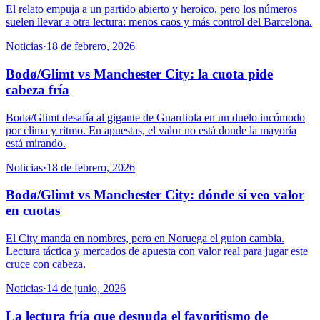
El relato empuja a un partido abierto y heroico, pero los números
suelen llevar a otra lectura: menos caos y más control del Barcelona.
Noticias
·
18 de febrero, 2026
Bodø/Glimt vs Manchester City: la cuota pide
cabeza fría
Bodø/Glimt desafía al gigante de Guardiola en un duelo incómodo
por clima y ritmo. En apuestas, el valor no está donde la mayoría
está mirando.
Noticias
·
18 de febrero, 2026
Bodø/Glimt vs Manchester City: dónde sí veo valor
en cuotas
El City manda en nombres, pero en Noruega el guion cambia.
Lectura táctica y mercados de apuesta con valor real para jugar este
cruce con cabeza.
Noticias
·
14 de junio, 2026
La lectura fría que desnuda el favoritismo de