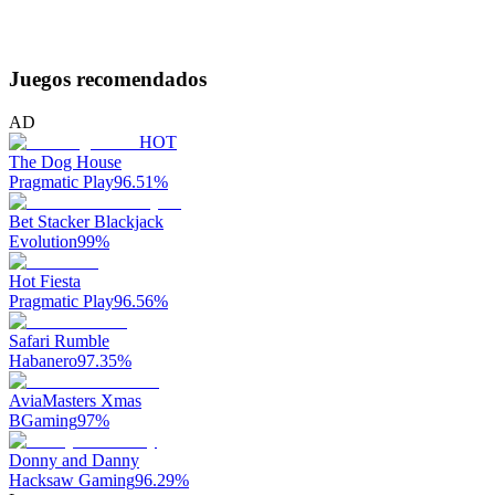
Juegos recomendados
AD
HOT
The Dog House
Pragmatic Play
96.51
%
Bet Stacker Blackjack
Evolution
99
%
Hot Fiesta
Pragmatic Play
96.56
%
Safari Rumble
Habanero
97.35
%
AviaMasters Xmas
BGaming
97
%
Donny and Danny
Hacksaw Gaming
96.29
%