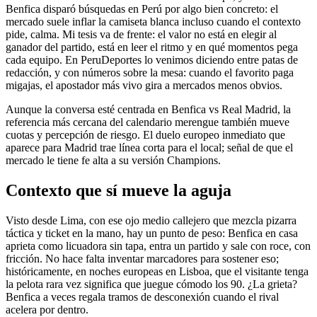
Benfica disparó búsquedas en Perú por algo bien concreto: el
mercado suele inflar la camiseta blanca incluso cuando el contexto
pide, calma. Mi tesis va de frente: el valor no está en elegir al
ganador del partido, está en leer el ritmo y en qué momentos pega
cada equipo. En PeruDeportes lo venimos diciendo entre patas de
redacción, y con números sobre la mesa: cuando el favorito paga
migajas, el apostador más vivo gira a mercados menos obvios.
Aunque la conversa esté centrada en Benfica vs Real Madrid, la
referencia más cercana del calendario merengue también mueve
cuotas y percepción de riesgo. El duelo europeo inmediato que
aparece para Madrid trae línea corta para el local; señal de que el
mercado le tiene fe alta a su versión Champions.
Contexto que sí mueve la aguja
Visto desde Lima, con ese ojo medio callejero que mezcla pizarra
táctica y ticket en la mano, hay un punto de peso: Benfica en casa
aprieta como licuadora sin tapa, entra un partido y sale con roce, con
fricción. No hace falta inventar marcadores para sostener eso;
históricamente, en noches europeas en Lisboa, que el visitante tenga
la pelota rara vez significa que juegue cómodo los 90. ¿La grieta?
Benfica a veces regala tramos de desconexión cuando el rival
acelera por dentro.