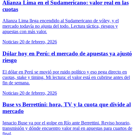
Alianza Lima en el Sudamericano: valor real en las
cuotas
Alianza Lima llega encendido al Sudamericano de vóley, y el
mercado todavía no ajusta del todo. Lectura táctica, riesgos y
apuestas con más valor.
Noticias
·
20 de febrero, 2026
Dólar hoy en Perú: el mercado de apuestas ya ajustó
riesgo
El dólar en Perú se movió por ruido político y eso pega directo en
cuotas, stake y timing. Mi lectura: el valor está en cubrirse antes del
fin de semana.
Noticias
·
20 de febrero, 2026
Buse vs Berrettini: hora, TV y la cuota que divide al
mercado
Ignacio Buse va por el golpe en Río ante Berrettini. Reviso horario,
transmisión y dónde encuentro valor real en apuestas para cuartos de
final.