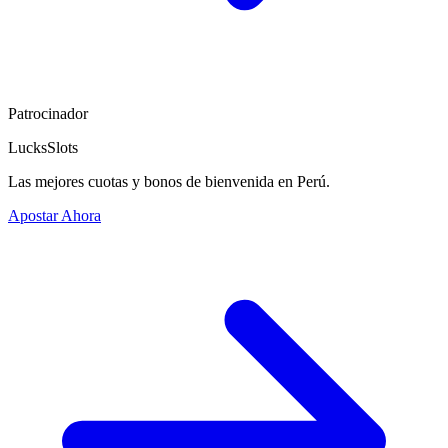
Patrocinador
LucksSlots
Las mejores cuotas y bonos de bienvenida en Perú.
Apostar Ahora