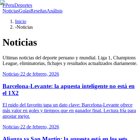
P
PeruDeportes
Noticias
Guías
Reseñas
Análisis
Inicio
›
Noticias
Noticias
Ultimas noticias del deporte peruano y mundial. Liga 1, Champions
League, eliminatorias, fichajes y resultados actualizados diariamente.
Noticias
·
22 de febrero, 2026
Barcelona-Levante: la apuesta inteligente no está en
el 1X2
El ruido del favorito tapa un dato clave: Barcelona-Levante ofrece
más valor en goles y tiempos que en ganador final. Lectura fría para
apostar mejor.
Noticias
·
22 de febrero, 2026
Alianza vs San Martín: la apuesta está en los sets