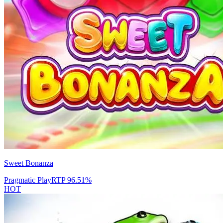
Sweet Bonanza
Pragmatic Play
RTP
96.51
%
HOT