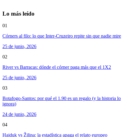
Lo más leído
01
Córners al filo: lo que Inter-Cruzeiro repite sin que nadie mire
25 de junio, 2026
02
River vs Barracas: dónde el córner paga más que el 1X2
25 de junio, 2026
03
Botafogo-Santos: por qué el 1.90 es un regalo (y la historia lo
ignora)
24 de junio, 2026
04
Hajduk vs Žilina: la estadística apaga el relato europeo