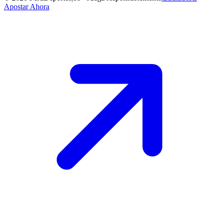
Apostar Ahora