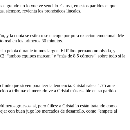
 sea grande no lo vuelve sencillo. Causa, en estos partidos el que
i siempre, revienta los pronósticos lineales.
ón, y la cuota se estira o se encoge por pura reacción emocional. Me
to real en los primeros 30 minutos.
 sin pelota durante tramos largos. El fútbol peruano no olvida, y
 1X2: “ambos equipos marcan” y “más de 8.5 córners”, sobre todo si la
finde que sirven para leer la tendencia. Cristal sale a 1.75 ante
cido a tribuna: el mercado ve a Cristal más estable en su partido
meros gruesos, sí, pero útiles: a Cristal lo están tratando como
 dejar con buen jugo los mercados de desarrollo, como “empate al