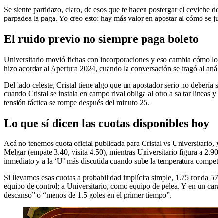
Se siente partidazo, claro, de esos que te hacen postergar el ceviche d
parpadea la paga. Yo creo esto: hay más valor en apostar al cómo se ju
El ruido previo no siempre paga boleto
Universitario movió fichas con incorporaciones y eso cambia cómo lo p
hizo acordar al Apertura 2024, cuando la conversación se tragó al aná
Del lado celeste, Cristal tiene algo que un apostador serio no debería 
cuando Cristal se instala en campo rival obliga al otro a saltar línea
tensión táctica se rompe después del minuto 25.
Lo que sí dicen las cuotas disponibles hoy
Acá no tenemos cuota oficial publicada para Cristal vs Universitario, y
Melgar (empate 3.40, visita 4.50), mientras Universitario figura a 2.90
inmediato y a la ‘U’ más discutida cuando sube la temperatura competi
Si llevamos esas cuotas a probabilidad implícita simple, 1.75 ronda 5
equipo de control; a Universitario, como equipo de pelea. Y en un car
descanso” o “menos de 1.5 goles en el primer tiempo”.