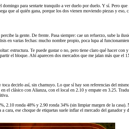
el domingo para sentarte tranquilo a ver duelo por duelo. Y sí. Pero que
ega que al quién gana, porque los dos vienen moviendo piezas y eso, cas
ercibe la gente. De frente. Pasa siempre: cae un refuerzo, sube la ilusi
lisis en varias fechas: mucho nombre propio, poca lupa al funcionamien
soltar: estructura. Te puede gustar o no, pero tiene claro qué hacer con y
s y partir el bloque. Ahí aparecen dos mercados que me jalan más que el
 toca decirlo así, sin chamuyo. Lo que sí hay son referencias del mismo 
 en el clásico con Alianza, con el local en 2.10 y empate en 3.25. Tradu
tiva.
7%, 2.10 ronda 48% y 2.90 ronda 34% (sin limpiar margen de la casa). Nú
a a cara, ese choque de etiquetas suele inflar el mercado del ganador y