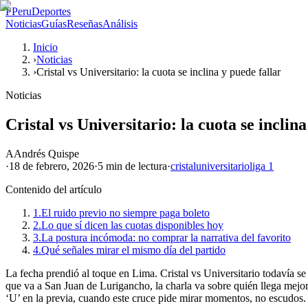
P
PeruDeportes
Noticias
Guías
Reseñas
Análisis
Inicio
›
Noticias
›
Cristal vs Universitario: la cuota se inclina y puede fallar
Noticias
Cristal vs Universitario: la cuota se inclina
A
Andrés Quispe
·
18 de febrero, 2026
·
5 min
de lectura
·
cristal
universitario
liga 1
Contenido del artículo
1.
El ruido previo no siempre paga boleto
2.
Lo que sí dicen las cuotas disponibles hoy
3.
La postura incómoda: no comprar la narrativa del favorito
4.
Qué señales mirar el mismo día del partido
La fecha prendió al toque en Lima. Cristal vs Universitario todavía se
que va a San Juan de Lurigancho, la charla va sobre quién llega mejo
‘U’ en la previa, cuando este cruce pide mirar momentos, no escudos.