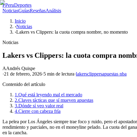
P
PeruDeportes
Noticias
Guías
Reseñas
Análisis
Inicio
›
Noticias
›
Lakers vs Clippers: la cuota compra nombre, no momento
Noticias
Lakers vs Clippers: la cuota compra nom
A
Andrés Quispe
·
21 de febrero, 2026
·
5 min
de lectura
·
lakers
clippers
apuestas nba
Contenido del artículo
1.
Qué está leyendo mal el mercado
2.
Claves tácticas que sí mueven apuestas
3.
Dónde sí veo valor real
4.
Cierre con cabeza fría
La pelea por Los Ángeles siempre trae foco y ruido, pero el apostador
rendimiento y parciales, no en el moneyline pelado. La cuota del gan
en la cancha.