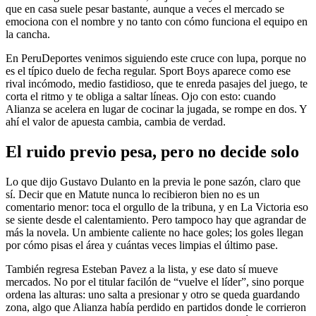
que en casa suele pesar bastante, aunque a veces el mercado se
emociona con el nombre y no tanto con cómo funciona el equipo en
la cancha.
En PeruDeportes venimos siguiendo este cruce con lupa, porque no
es el típico duelo de fecha regular. Sport Boys aparece como ese
rival incómodo, medio fastidioso, que te enreda pasajes del juego, te
corta el ritmo y te obliga a saltar líneas. Ojo con esto: cuando
Alianza se acelera en lugar de cocinar la jugada, se rompe en dos. Y
ahí el valor de apuesta cambia, cambia de verdad.
El ruido previo pesa, pero no decide solo
Lo que dijo Gustavo Dulanto en la previa le pone sazón, claro que
sí. Decir que en Matute nunca lo recibieron bien no es un
comentario menor: toca el orgullo de la tribuna, y en La Victoria eso
se siente desde el calentamiento. Pero tampoco hay que agrandar de
más la novela. Un ambiente caliente no hace goles; los goles llegan
por cómo pisas el área y cuántas veces limpias el último pase.
También regresa Esteban Pavez a la lista, y ese dato sí mueve
mercados. No por el titular facilón de “vuelve el líder”, sino porque
ordena las alturas: uno salta a presionar y otro se queda guardando
zona, algo que Alianza había perdido en partidos donde le corrieron