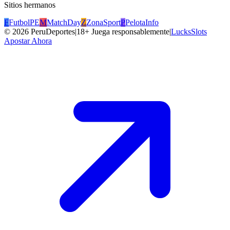
Sitios hermanos
F
FutbolPE
M
MatchDay
Z
ZonaSport
P
PelotaInfo
©
2026
PeruDeportes
|
18+ Juega responsablemente
|
LucksSlots
Apostar Ahora