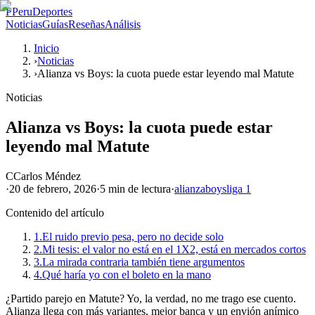
P
PeruDeportes
Noticias
Guías
Reseñas
Análisis
Inicio
›
Noticias
›
Alianza vs Boys: la cuota puede estar leyendo mal Matute
Noticias
Alianza vs Boys: la cuota puede estar
leyendo mal Matute
C
Carlos Méndez
·
20 de febrero, 2026
·
5 min
de lectura
·
alianza
boys
liga 1
Contenido del artículo
1.
El ruido previo pesa, pero no decide solo
2.
Mi tesis: el valor no está en el 1X2, está en mercados cortos
3.
La mirada contraria también tiene argumentos
4.
Qué haría yo con el boleto en la mano
¿Partido parejo en Matute? Yo, la verdad, no me trago ese cuento.
Alianza llega con más variantes, mejor banca y un envión anímico