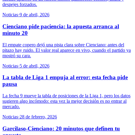
despejes forzados.
Noticias
·
9 de abril, 2026
Cienciano pide paciencia: la apuesta arranca al
minuto 20
El empate copero dejó una pista clara sobre Cienciano: antes del
pitazo hay ruido. El valor real aparece en vivo, cuando el partido ya
mostró su cara.
Noticias
·
5 de abril, 2026
La tabla de Liga 1 empuja al error: esta fecha pide
pausa
La fecha 9 mueve la tabla de posiciones de la Liga 1, pero los datos
sugieren algo incómodo: esta vez la mejor decisión es no entrar al
mercado.
Noticias
·
28 de febrero, 2026
Garcilaso-Cienciano: 20 minutos que definen tu