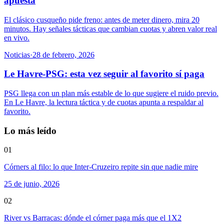
apuesta
El clásico cusqueño pide freno: antes de meter dinero, mira 20
minutos. Hay señales tácticas que cambian cuotas y abren valor real
en vivo.
Noticias
·
28 de febrero, 2026
Le Havre-PSG: esta vez seguir al favorito sí paga
PSG llega con un plan más estable de lo que sugiere el ruido previo.
En Le Havre, la lectura táctica y de cuotas apunta a respaldar al
favorito.
Lo más leído
01
Córners al filo: lo que Inter-Cruzeiro repite sin que nadie mire
25 de junio, 2026
02
River vs Barracas: dónde el córner paga más que el 1X2