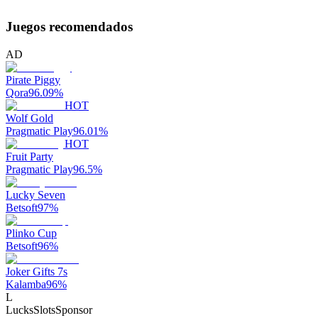
Juegos recomendados
AD
Pirate Piggy
Qora
96.09
%
HOT
Wolf Gold
Pragmatic Play
96.01
%
HOT
Fruit Party
Pragmatic Play
96.5
%
Lucky Seven
Betsoft
97
%
Plinko Cup
Betsoft
96
%
Joker Gifts 7s
Kalamba
96
%
L
LucksSlots
Sponsor