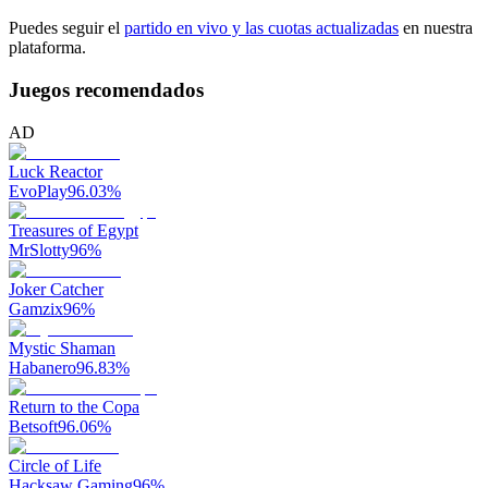
Puedes seguir el
partido en vivo y las cuotas actualizadas
en nuestra
plataforma.
Juegos recomendados
AD
Luck Reactor
EvoPlay
96.03
%
Treasures of Egypt
MrSlotty
96
%
Joker Catcher
Gamzix
96
%
Mystic Shaman
Habanero
96.83
%
Return to the Copa
Betsoft
96.06
%
Circle of Life
Hacksaw Gaming
96
%