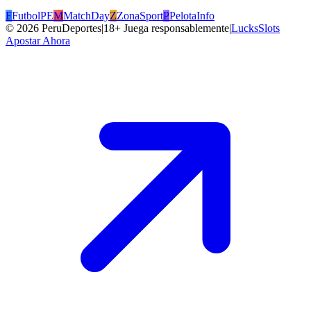
F
FutbolPE
M
MatchDay
Z
ZonaSport
P
PelotaInfo
©
2026
PeruDeportes
|
18+ Juega responsablemente
|
LucksSlots
Apostar Ahora