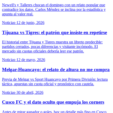
Newell's y Talleres chocan el domingo con un relato popular que
contradice los datos. Carlos Méndez se inclina por la estadística y
apunta al valor real.
Noticias
·
12 de junio, 2026
Tijuana vs Tigres: el patrón que insiste en repetirse
El historial entre Tijuana y Tigres muestra un libreto predecible:
partidos cerrados, pocas diferencias y visitante incómodo. El
mercado sin cuotas oficiales debería leer ese patrón.
Noticias
·
12 de mayo, 2026
Melgar-Huancayo: el relato de altura no me compra
Previa de Melgar vs Sport Huancayo por Primera División: lectura
táctica, apuestas sin cuota oficial y pronóstico con cautela.
Noticias
·
30 de abril, 2026
Cusco FC y el dato oculto que empuja los corners
Antes de mirar ganador o goles, hay un detalle más fino en Cusco