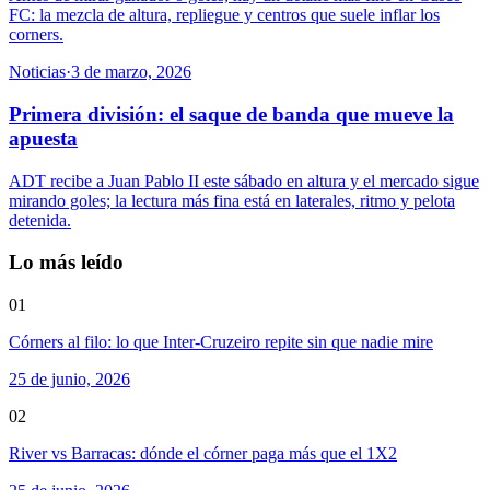
FC: la mezcla de altura, repliegue y centros que suele inflar los
corners.
Noticias
·
3 de marzo, 2026
Primera división: el saque de banda que mueve la
apuesta
ADT recibe a Juan Pablo II este sábado en altura y el mercado sigue
mirando goles; la lectura más fina está en laterales, ritmo y pelota
detenida.
Lo más leído
01
Córners al filo: lo que Inter-Cruzeiro repite sin que nadie mire
25 de junio, 2026
02
River vs Barracas: dónde el córner paga más que el 1X2