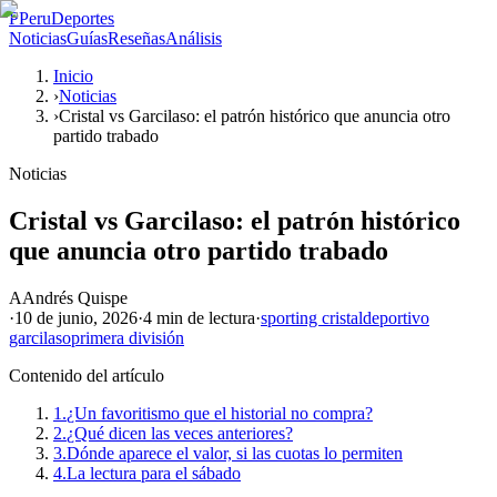
P
PeruDeportes
Noticias
Guías
Reseñas
Análisis
Inicio
›
Noticias
›
Cristal vs Garcilaso: el patrón histórico que anuncia otro
partido trabado
Noticias
Cristal vs Garcilaso: el patrón histórico
que anuncia otro partido trabado
A
Andrés Quispe
·
10 de junio, 2026
·
4 min
de lectura
·
sporting cristal
deportivo
garcilaso
primera división
Contenido del artículo
1.
¿Un favoritismo que el historial no compra?
2.
¿Qué dicen las veces anteriores?
3.
Dónde aparece el valor, si las cuotas lo permiten
4.
La lectura para el sábado