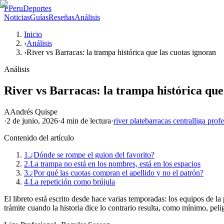
P
PeruDeportes
Noticias
Guías
Reseñas
Análisis
Inicio
›
Análisis
›
River vs Barracas: la trampa histórica que las cuotas ignoran
Análisis
River vs Barracas: la trampa histórica que
A
Andrés Quispe
·
2 de junio, 2026
·
4 min
de lectura
·
river plate
barracas central
liga prof
Contenido del artículo
1.
¿Dónde se rompe el guion del favorito?
2.
La trampa no está en los nombres, está en los espacios
3.
¿Por qué las cuotas compran el apellido y no el patrón?
4.
La repetición como brújula
El libreto está escrito desde hace varias temporadas: los equipos de l
trámite cuando la historia dice lo contrario resulta, como mínimo, peli