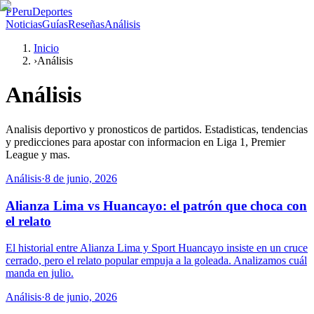
P
PeruDeportes
Noticias
Guías
Reseñas
Análisis
Inicio
›
Análisis
Análisis
Analisis deportivo y pronosticos de partidos. Estadisticas, tendencias
y predicciones para apostar con informacion en Liga 1, Premier
League y mas.
Análisis
·
8 de junio, 2026
Alianza Lima vs Huancayo: el patrón que choca con
el relato
El historial entre Alianza Lima y Sport Huancayo insiste en un cruce
cerrado, pero el relato popular empuja a la goleada. Analizamos cuál
manda en julio.
Análisis
·
8 de junio, 2026