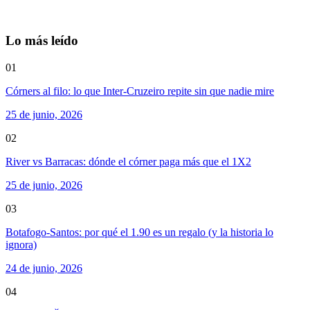
Lo más leído
01
Córners al filo: lo que Inter-Cruzeiro repite sin que nadie mire
25 de junio, 2026
02
River vs Barracas: dónde el córner paga más que el 1X2
25 de junio, 2026
03
Botafogo-Santos: por qué el 1.90 es un regalo (y la historia lo
ignora)
24 de junio, 2026
04