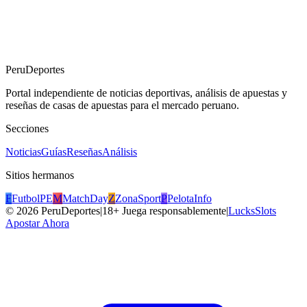
PeruDeportes
Portal independiente de noticias deportivas, análisis de apuestas y
reseñas de casas de apuestas para el mercado peruano.
Secciones
Noticias
Guías
Reseñas
Análisis
Sitios hermanos
F
FutbolPE
M
MatchDay
Z
ZonaSport
P
PelotaInfo
©
2026
PeruDeportes
|
18+ Juega responsablemente
|
LucksSlots
Apostar Ahora