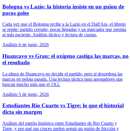
Bologna vs Lazio: la historia insiste en un guion de
pocos goles
Cada vez que el Bologna recibe a la Lazio en el Dall'Ara, el libreto
se repite: partido cerrado, pocas llegadas y un marcador que premia
al más paciente. Análisis táctico y lectura de cuotas.
Análisis
·
6 de junio, 2026
Huancayo vs Grau: el oxígeno castiga las marcas, no
el resultado
La altura de Huancayo no decide el partido, pero sí desordena las
marcas en pelota parada. Una lectura táctica para apostadores que
buscan mucho más que el 1X2.
Análisis
·
5 de junio, 2026
Estudiantes Rio Cuarto vs Tigre: lo que el historial
dicta sin margen
Análisis del patrón histórico entre Estudiantes de Rio Cuarto y
Tigre, y por qué sus cruces suelen seguir un guión de fricción y