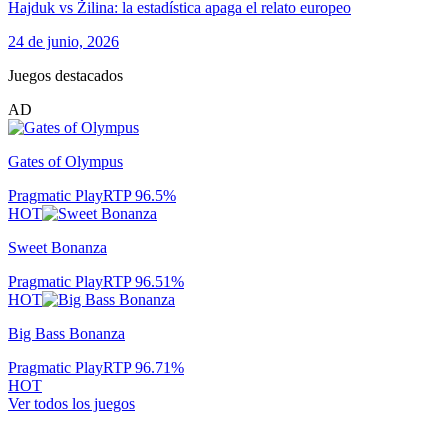
Hajduk vs Žilina: la estadística apaga el relato europeo
24 de junio, 2026
Juegos destacados
AD
Gates of Olympus
Pragmatic Play
RTP
96.5
%
HOT
Sweet Bonanza
Pragmatic Play
RTP
96.51
%
HOT
Big Bass Bonanza
Pragmatic Play
RTP
96.71
%
HOT
Ver todos los juegos