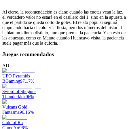
Al cierre, la recomendación es clara: cuando las cuotas vean la luz,
el verdadero valor no estará en el casillero del 1, sino en la apuesta a
que el partido se queda corto de goles. El relato popular seguirá
empujando hacia el color y la fiesta, pero los números del historial
hablan un idioma distinto, uno que premia la paciencia. Y en esto de
las apuestas, como en Matute cuando Huancayo visita, la paciencia
suele pagar más que la euforia.
Juegos recomendados
AD
UFO Pyramids
BGaming
97.17
%
Sword of Shoguns
Thunderkick
96
%
Vulcans Gold
Fantasma
96.16
%
Gold of Ra
GameArt
96
%