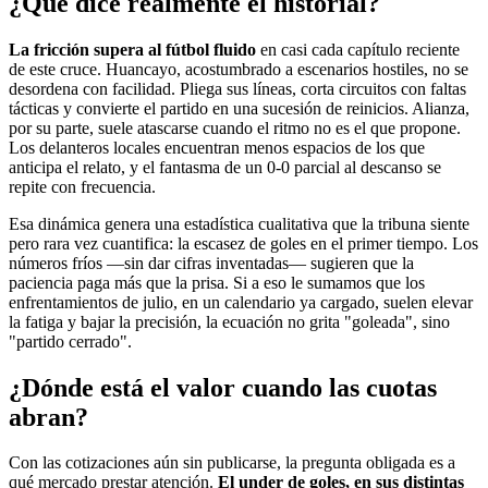
¿Qué dice realmente el historial?
La fricción supera al fútbol fluido
en casi cada capítulo reciente
de este cruce. Huancayo, acostumbrado a escenarios hostiles, no se
desordena con facilidad. Pliega sus líneas, corta circuitos con faltas
tácticas y convierte el partido en una sucesión de reinicios. Alianza,
por su parte, suele atascarse cuando el ritmo no es el que propone.
Los delanteros locales encuentran menos espacios de los que
anticipa el relato, y el fantasma de un 0-0 parcial al descanso se
repite con frecuencia.
Esa dinámica genera una estadística cualitativa que la tribuna siente
pero rara vez cuantifica: la escasez de goles en el primer tiempo. Los
números fríos —sin dar cifras inventadas— sugieren que la
paciencia paga más que la prisa. Si a eso le sumamos que los
enfrentamientos de julio, en un calendario ya cargado, suelen elevar
la fatiga y bajar la precisión, la ecuación no grita "goleada", sino
"partido cerrado".
¿Dónde está el valor cuando las cuotas
abran?
Con las cotizaciones aún sin publicarse, la pregunta obligada es a
qué mercado prestar atención.
El under de goles, en sus distintas