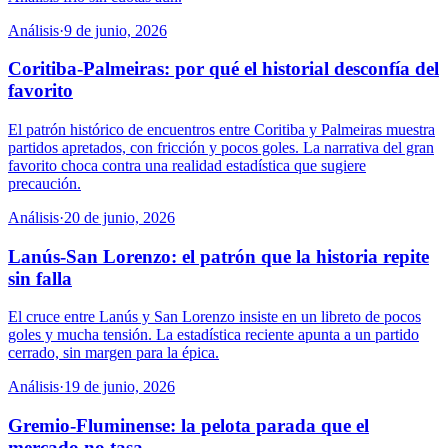
Análisis
·
9 de junio, 2026
Coritiba-Palmeiras: por qué el historial desconfía del
favorito
El patrón histórico de encuentros entre Coritiba y Palmeiras muestra
partidos apretados, con fricción y pocos goles. La narrativa del gran
favorito choca contra una realidad estadística que sugiere
precaución.
Análisis
·
20 de junio, 2026
Lanús-San Lorenzo: el patrón que la historia repite
sin falla
El cruce entre Lanús y San Lorenzo insiste en un libreto de pocos
goles y mucha tensión. La estadística reciente apunta a un partido
cerrado, sin margen para la épica.
Análisis
·
19 de junio, 2026
Gremio-Fluminense: la pelota parada que el
mercado no tasa