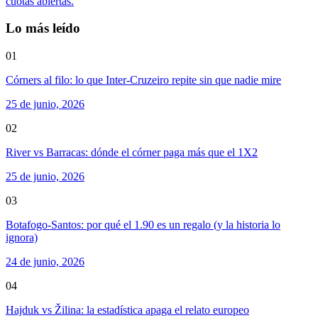
cuotas abiertas.
Lo más leído
01
Córners al filo: lo que Inter-Cruzeiro repite sin que nadie mire
25 de junio, 2026
02
River vs Barracas: dónde el córner paga más que el 1X2
25 de junio, 2026
03
Botafogo-Santos: por qué el 1.90 es un regalo (y la historia lo
ignora)
24 de junio, 2026
04
Hajduk vs Žilina: la estadística apaga el relato europeo