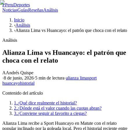
P
PeruDeportes
Noticias
Guías
Reseñas
Análisis
Inicio
›
Análisis
›
Alianza Lima vs Huancayo: el patrón que choca con el relato
Análisis
Alianza Lima vs Huancayo: el patrón que
choca con el relato
A
Andrés Quispe
·
8 de junio, 2026
·
5 min
de lectura
·
alianza lima
sport
huancayo
historial
Contenido del artículo
1.
¿Qué dice realmente el historial?
2.
¿Dónde está el valor cuando las cuotas abran?
3.
¿Conviene seguir al favorito a ciegas?
Alianza Lima recibe a Sport Huancayo en Matute con el relato
popular inclinado por la goleada local. Pero el historial reciente entre