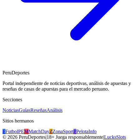
PeruDeportes
Portal independiente de noticias deportivas, análisis de apuestas y
reseñas de casas de apuestas para el mercado peruano.
Secciones
Noticias
Guías
Reseñas
Análisis
Sitios hermanos
F
FutbolPE
M
MatchDay
Z
ZonaSport
P
PelotaInfo
©
2026
PeruDeportes
|
18+ Juega responsablemente
|
LucksSlots