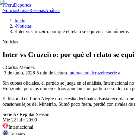
P
PeruDeportes
Noticias
Guías
Reseñas
Análisis
Inicio
›
Noticias
›
Inter vs Cruzeiro: por qué el relato se equivoca sin números
Noticias
Inter vs Cruzeiro: por qué el relato se eq
C
Carlos Méndez
·
3 de junio, 2026
·
5 min
de lectura
·
internacional
cruzeiro
serie a
Sin cuotas oficiales, el partido se juega en el análisis. Internacional
Horizonte, pero los números fríos apuntan a un partido cerrado, con p
El historial en Porto Alegre no necesita decimales. Basta recordar que 
ocasiones lejos del Mineirão. Sumó poco fuera, perdió con rivales de m
Serie A
•
Regular Season
Mié 22 jul
•
20:00
Internacional
Cruzeiro