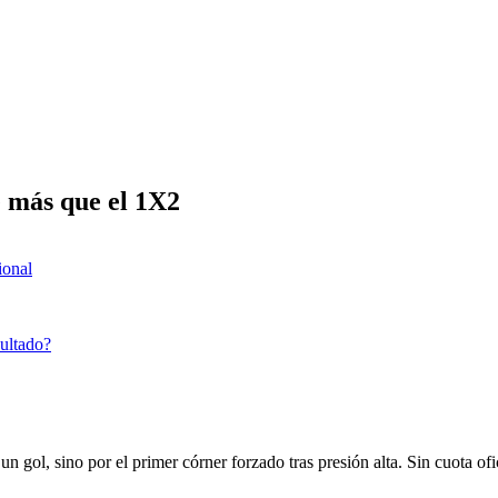
e más que el 1X2
ional
sultado?
n gol, sino por el primer córner forzado tras presión alta. Sin cuota ofi