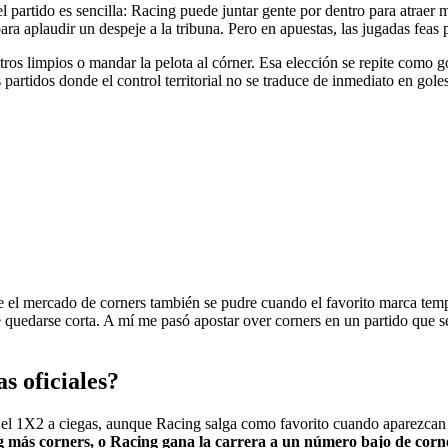
l partido es sencilla: Racing puede juntar gente por dentro para atraer m
aplaudir un despeje a la tribuna. Pero en apuestas, las jugadas feas pag
tros limpios o mandar la pelota al córner. Esa elección se repite como go
rtidos donde el control territorial no se traduce de inmediato en goles, 
e el mercado de corners también se pudre cuando el favorito marca temp
 quedarse corta. A mí me pasó apostar over corners en un partido que 
s oficiales?
ía el 1X2 a ciegas, aunque Racing salga como favorito cuando aparezcan l
 más corners, o Racing gana la carrera a un número bajo de corners