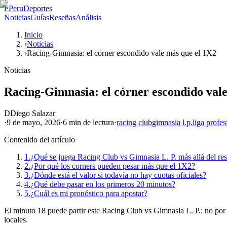
P
PeruDeportes
Noticias
Guías
Reseñas
Análisis
Inicio
›
Noticias
›
Racing-Gimnasia: el córner escondido vale más que el 1X2
Noticias
Racing-Gimnasia: el córner escondido val
D
Diego Salazar
·
9 de mayo, 2026
·
6 min
de lectura
·
racing club
gimnasia l.p.
liga profes
Contenido del artículo
1.
¿Qué se juega Racing Club vs Gimnasia L. P. más allá del re
2.
¿Por qué los corners pueden pesar más que el 1X2?
3.
¿Dónde está el valor si todavía no hay cuotas oficiales?
4.
¿Qué debe pasar en los primeros 20 minutos?
5.
¿Cuál es mi pronóstico para apostar?
El minuto 18 puede partir este Racing Club vs Gimnasia L. P.: no por u
locales.