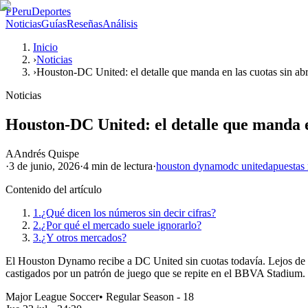
P
PeruDeportes
Noticias
Guías
Reseñas
Análisis
Inicio
›
Noticias
›
Houston-DC United: el detalle que manda en las cuotas sin abr
Noticias
Houston-DC United: el detalle que manda en
A
Andrés Quispe
·
3 de junio, 2026
·
4 min
de lectura
·
houston dynamo
dc united
apuestas
Contenido del artículo
1.
¿Qué dicen los números sin decir cifras?
2.
¿Por qué el mercado suele ignorarlo?
3.
¿Y otros mercados?
El Houston Dynamo recibe a DC United sin cuotas todavía. Lejos de ser
castigados por un patrón de juego que se repite en el BBVA Stadium.
Major League Soccer
•
Regular Season - 18