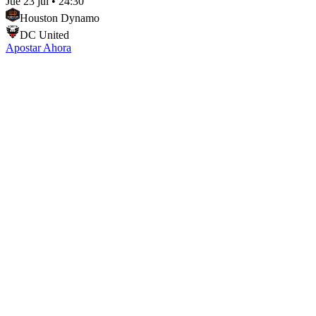
Jue 23 jul
•
24:30
Houston Dynamo
DC United
Apostar Ahora