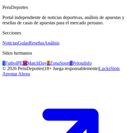
PeruDeportes
Portal independiente de noticias deportivas, análisis de apuestas y
reseñas de casas de apuestas para el mercado peruano.
Secciones
Noticias
Guías
Reseñas
Análisis
Sitios hermanos
F
FutbolPE
M
MatchDay
Z
ZonaSport
P
PelotaInfo
©
2026
PeruDeportes
|
18+ Juega responsablemente
|
LucksSlots
Apostar Ahora