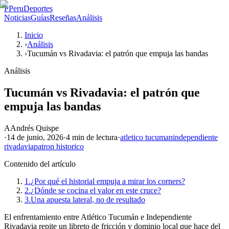
P
PeruDeportes
Noticias
Guías
Reseñas
Análisis
Inicio
›
Análisis
›
Tucumán vs Rivadavia: el patrón que empuja las bandas
Análisis
Tucumán vs Rivadavia: el patrón que
empuja las bandas
A
Andrés Quispe
·
14 de junio, 2026
·
4 min
de lectura
·
atletico tucuman
independiente
rivadavia
patron historico
Contenido del artículo
1.
¿Por qué el historial empuja a mirar los corners?
2.
¿Dónde se cocina el valor en este cruce?
3.
Una apuesta lateral, no de resultado
El enfrentamiento entre Atlético Tucumán e Independiente
Rivadavia repite un libreto de fricción y dominio local que hace del