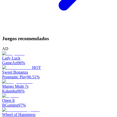
Juegos recomendados
AD
Lady Luck
GameArt
96
%
HOT
Sweet Bonanza
Pragmatic Play
96.51
%
Mango Multi 7s
Kalamba
96
%
Open It
BGaming
97
%
Wheel of Happiness