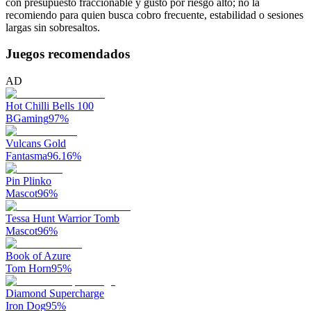
con presupuesto fraccionable y gusto por riesgo alto; no la
recomiendo para quien busca cobro frecuente, estabilidad o sesiones
largas sin sobresaltos.
Juegos recomendados
AD
Hot Chilli Bells 100
BGaming
97
%
Vulcans Gold
Fantasma
96.16
%
Pin Plinko
Mascot
96
%
Tessa Hunt Warrior Tomb
Mascot
96
%
Book of Azure
Tom Horn
95
%
Diamond Supercharge
Iron Dog
95
%