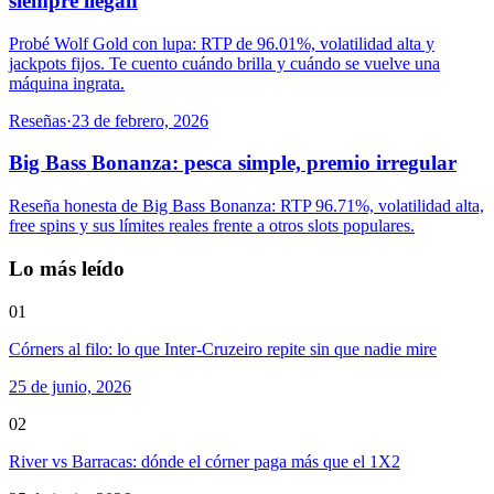
siempre llegan
Probé Wolf Gold con lupa: RTP de 96.01%, volatilidad alta y
jackpots fijos. Te cuento cuándo brilla y cuándo se vuelve una
máquina ingrata.
Reseñas
·
23 de febrero, 2026
Big Bass Bonanza: pesca simple, premio irregular
Reseña honesta de Big Bass Bonanza: RTP 96.71%, volatilidad alta,
free spins y sus límites reales frente a otros slots populares.
Lo más leído
01
Córners al filo: lo que Inter-Cruzeiro repite sin que nadie mire
25 de junio, 2026
02
River vs Barracas: dónde el córner paga más que el 1X2