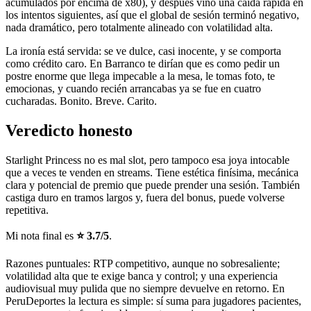
acumulados por encima de x80), y después vino una caída rápida en
los intentos siguientes, así que el global de sesión terminó negativo,
nada dramático, pero totalmente alineado con volatilidad alta.
La ironía está servida: se ve dulce, casi inocente, y se comporta
como crédito caro. En Barranco te dirían que es como pedir un
postre enorme que llega impecable a la mesa, le tomas foto, te
emocionas, y cuando recién arrancabas ya se fue en cuatro
cucharadas. Bonito. Breve. Carito.
Veredicto honesto
Starlight Princess no es mal slot, pero tampoco esa joya intocable
que a veces te venden en streams. Tiene estética finísima, mecánica
clara y potencial de premio que puede prender una sesión. También
castiga duro en tramos largos y, fuera del bonus, puede volverse
repetitiva.
Mi nota final es
⭐ 3.7/5
.
Razones puntuales: RTP competitivo, aunque no sobresaliente;
volatilidad alta que te exige banca y control; y una experiencia
audiovisual muy pulida que no siempre devuelve en retorno. En
PeruDeportes la lectura es simple: sí suma para jugadores pacientes,