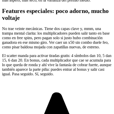
más áspero, más seco, en la varianza del premio medio.
Features especiales: poco adorno, mucho
voltaje
No trae veinte mecánicas. Tiene dos capas clave y, mmm, una
trampa mental clarita: los multiplicadores pueden salir tanto en base
como en free spins, pero pagan solo si justo hubo combinación
ganadora en ese mismo giro. Ver caer un x50 sin combo duele feo,
como pisar baldosa mojada con zapatillas nuevas, de estreno.
El scatter manda para activar tiradas gratis: 4 símbolos dan 10, 5 dan
15, 6 dan 20. En bonus, cada multiplicador que cae se acumula para
lo que queda de ronda y ahí vive la fantasía de cobrar fuerte, aunque
también aparece la parte piña: puedes entrar al bonus y salir casi
igual. Pasa seguido. Sí, seguido.