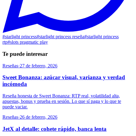
#
starlight princess
#
starlight princess reseña
#
starlight princess
rtp
#
slots pragmatic play
Te puede interesar
Reseñas
·
27 de febrero, 2026
Sweet Bonanza: azúcar visual, varianza y verdad
incómoda
Reseña honesta de Sweet Bonanza: RTP real, volatilidad alta,
apuestas, bonus y prueba en sesión. Lo que sí paga y lo que te
puede vaciar.
Reseñas
·
26 de febrero, 2026
JetX al detalle: cohete rápido, banca lenta