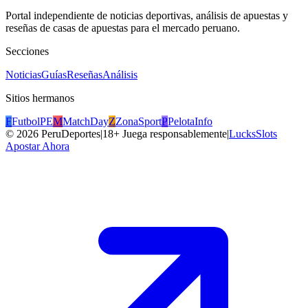
Portal independiente de noticias deportivas, análisis de apuestas y
reseñas de casas de apuestas para el mercado peruano.
Secciones
Noticias
Guías
Reseñas
Análisis
Sitios hermanos
F
FutbolPE
M
MatchDay
Z
ZonaSport
P
PelotaInfo
©
2026
PeruDeportes
|
18+ Juega responsablemente
|
LucksSlots
Apostar Ahora