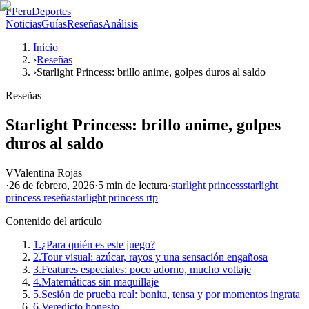
P
PeruDeportes
Noticias
Guías
Reseñas
Análisis
Inicio
›
Reseñas
›
Starlight Princess: brillo anime, golpes duros al saldo
Reseñas
Starlight Princess: brillo anime, golpes
duros al saldo
V
Valentina Rojas
·
26 de febrero, 2026
·
5 min
de lectura
·
starlight princess
starlight
princess reseña
starlight princess rtp
Contenido del artículo
1.
¿Para quién es este juego?
2.
Tour visual: azúcar, rayos y una sensación engañosa
3.
Features especiales: poco adorno, mucho voltaje
4.
Matemáticas sin maquillaje
5.
Sesión de prueba real: bonita, tensa y por momentos ingrata
6.
Veredicto honesto