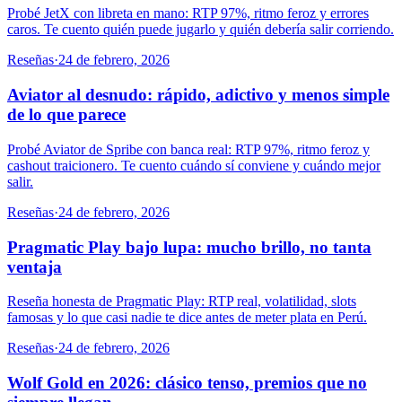
Probé JetX con libreta en mano: RTP 97%, ritmo feroz y errores
caros. Te cuento quién puede jugarlo y quién debería salir corriendo.
Reseñas
·
24 de febrero, 2026
Aviator al desnudo: rápido, adictivo y menos simple
de lo que parece
Probé Aviator de Spribe con banca real: RTP 97%, ritmo feroz y
cashout traicionero. Te cuento cuándo sí conviene y cuándo mejor
salir.
Reseñas
·
24 de febrero, 2026
Pragmatic Play bajo lupa: mucho brillo, no tanta
ventaja
Reseña honesta de Pragmatic Play: RTP real, volatilidad, slots
famosas y lo que casi nadie te dice antes de meter plata en Perú.
Reseñas
·
24 de febrero, 2026
Wolf Gold en 2026: clásico tenso, premios que no