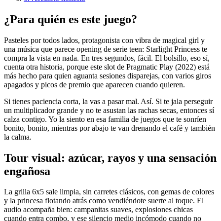
¿Para quién es este juego?
Pasteles por todos lados, protagonista con vibra de magical girl y
una música que parece opening de serie teen: Starlight Princess te
compra la vista en nada. En tres segundos, fácil. El bolsillo, eso sí,
cuenta otra historia, porque este slot de Pragmatic Play (2022) está
más hecho para quien aguanta sesiones disparejas, con varios giros
apagados y picos de premio que aparecen cuando quieren.
Si tienes paciencia corta, la vas a pasar mal. Así. Si te jala perseguir
un multiplicador grande y no te asustan las rachas secas, entonces sí
calza contigo. Yo la siento en esa familia de juegos que te sonríen
bonito, bonito, mientras por abajo te van drenando el café y también
la calma.
Tour visual: azúcar, rayos y una sensación
engañosa
La grilla 6x5 sale limpia, sin carretes clásicos, con gemas de colores
y la princesa flotando atrás como vendiéndote suerte al toque. El
audio acompaña bien: campanitas suaves, explosiones chicas
cuando entra combo, y ese silencio medio incómodo cuando no