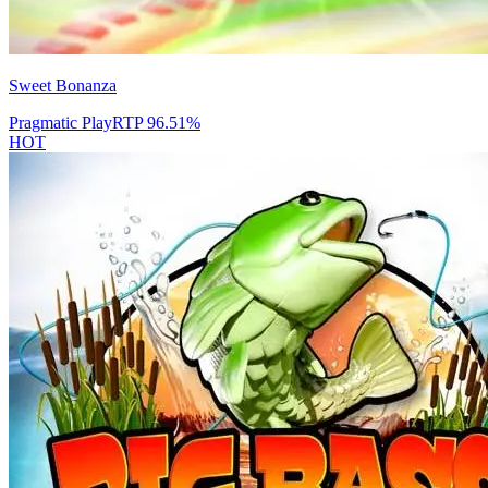
Sweet Bonanza
Pragmatic Play
RTP
96.51
%
HOT