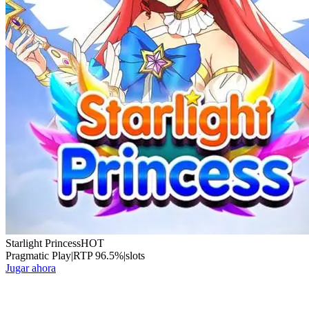
Starlight Princess
HOT
Pragmatic Play
|
RTP
96.5
%
|
slots
Jugar ahora