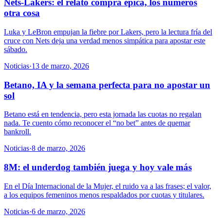
Nets-Lakers: el relato compra épica, los números
otra cosa
Luka y LeBron empujan la fiebre por Lakers, pero la lectura fría del
cruce con Nets deja una verdad menos simpática para apostar este
sábado.
Noticias
·
13 de marzo, 2026
Betano, IA y la semana perfecta para no apostar un
sol
Betano está en tendencia, pero esta jornada las cuotas no regalan
nada. Te cuento cómo reconocer el “no bet” antes de quemar
bankroll.
Noticias
·
8 de marzo, 2026
8M: el underdog también juega y hoy vale más
En el Día Internacional de la Mujer, el ruido va a las frases; el valor,
a los equipos femeninos menos respaldados por cuotas y titulares.
Noticias
·
6 de marzo, 2026