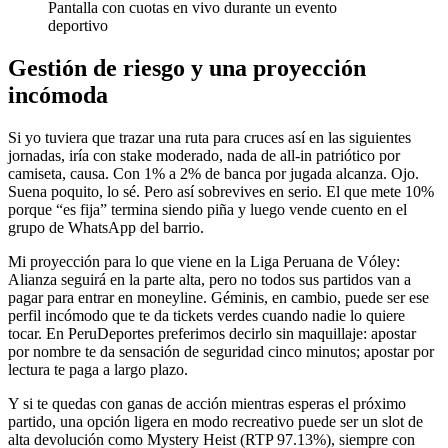
Pantalla con cuotas en vivo durante un evento
deportivo
Gestión de riesgo y una proyección
incómoda
Si yo tuviera que trazar una ruta para cruces así en las siguientes
jornadas, iría con stake moderado, nada de all-in patriótico por
camiseta, causa. Con 1% a 2% de banca por jugada alcanza. Ojo.
Suena poquito, lo sé. Pero así sobrevives en serio. El que mete 10%
porque “es fija” termina siendo piña y luego vende cuento en el
grupo de WhatsApp del barrio.
Mi proyección para lo que viene en la Liga Peruana de Vóley:
Alianza seguirá en la parte alta, pero no todos sus partidos van a
pagar para entrar en moneyline. Géminis, en cambio, puede ser ese
perfil incómodo que te da tickets verdes cuando nadie lo quiere
tocar. En PeruDeportes preferimos decirlo sin maquillaje: apostar
por nombre te da sensación de seguridad cinco minutos; apostar por
lectura te paga a largo plazo.
Y si te quedas con ganas de acción mientras esperas el próximo
partido, una opción ligera en modo recreativo puede ser un slot de
alta devolución como Mystery Heist (RTP 97.13%), siempre con