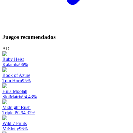
Juegos recomendados
AD
Ruby Heist
Kalamba
96
%
Book of Azure
Tom Horn
95
%
Hula Moolah
SlotMatrix
94.43
%
Midnight Rush
Triple PG
94.32
%
Wild 7 Fruits
MrSlotty
96
%