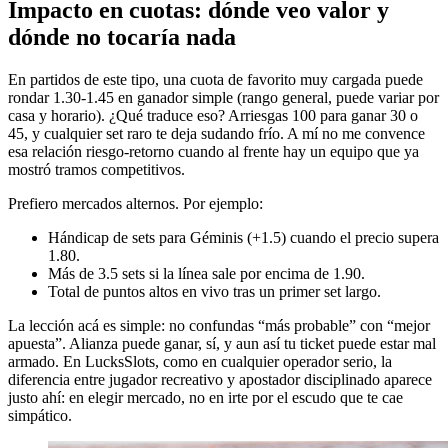
Impacto en cuotas: dónde veo valor y
dónde no tocaría nada
En partidos de este tipo, una cuota de favorito muy cargada puede
rondar 1.30-1.45 en ganador simple (rango general, puede variar por
casa y horario). ¿Qué traduce eso? Arriesgas 100 para ganar 30 o
45, y cualquier set raro te deja sudando frío. A mí no me convence
esa relación riesgo-retorno cuando al frente hay un equipo que ya
mostró tramos competitivos.
Prefiero mercados alternos. Por ejemplo:
Hándicap de sets para Géminis (+1.5) cuando el precio supera
1.80.
Más de 3.5 sets si la línea sale por encima de 1.90.
Total de puntos altos en vivo tras un primer set largo.
La lección acá es simple: no confundas “más probable” con “mejor
apuesta”. Alianza puede ganar, sí, y aun así tu ticket puede estar mal
armado. En LucksSlots, como en cualquier operador serio, la
diferencia entre jugador recreativo y apostador disciplinado aparece
justo ahí: en elegir mercado, no en irte por el escudo que te cae
simpático.