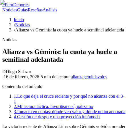
P
PeruDeportes
Noticias
Guías
Reseñas
Análisis
Inicio
›
Noticias
›
Alianza vs Géminis: la cuota ya huele a semifinal adelantada
Noticias
Alianza vs Géminis: la cuota ya huele a
semifinal adelantada
D
Diego Salazar
·
16 de febrero, 2026
·
5 min
de lectura
·
alianza
geminis
voley
Contenido del artículo
1.
Lo que deja el cruce reciente y por qué no alcanza con el 3-
1
2.
Mi lectura táctica: favoritismo sí, paliza no
3.
Impacto en cuotas: dónde veo valor y dónde no tocaría nada
4.
Gestión de riesgo y una proyección incómoda
La victoria reciente de Alianza Lima sobre Géminis volvió a prender