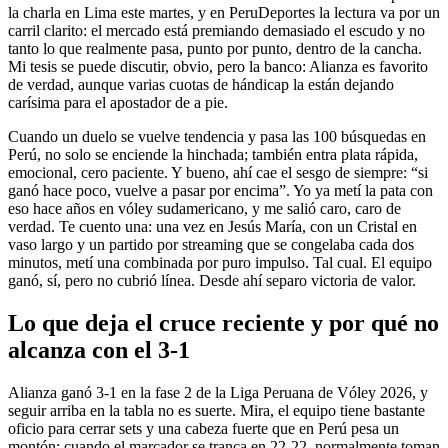
la charla en Lima este martes, y en PeruDeportes la lectura va por un
carril clarito: el mercado está premiando demasiado el escudo y no
tanto lo que realmente pasa, punto por punto, dentro de la cancha.
Mi tesis se puede discutir, obvio, pero la banco: Alianza es favorito
de verdad, aunque varias cuotas de hándicap la están dejando
carísima para el apostador de a pie.
Cuando un duelo se vuelve tendencia y pasa las 100 búsquedas en
Perú, no solo se enciende la hinchada; también entra plata rápida,
emocional, cero paciente. Y bueno, ahí cae el sesgo de siempre: “si
ganó hace poco, vuelve a pasar por encima”. Yo ya metí la pata con
eso hace años en vóley sudamericano, y me salió caro, caro de
verdad. Te cuento una: una vez en Jesús María, con un Cristal en
vaso largo y un partido por streaming que se congelaba cada dos
minutos, metí una combinada por puro impulso. Tal cual. El equipo
ganó, sí, pero no cubrió línea. Desde ahí separo victoria de valor.
Lo que deja el cruce reciente y por qué no
alcanza con el 3-1
Alianza ganó 3-1 en la fase 2 de la Liga Peruana de Vóley 2026, y
seguir arriba en la tabla no es suerte. Mira, el equipo tiene bastante
oficio para cerrar sets y una cabeza fuerte que en Perú pesa un
montón: cuando el marcador se tranca en 22-22, normalmente toman