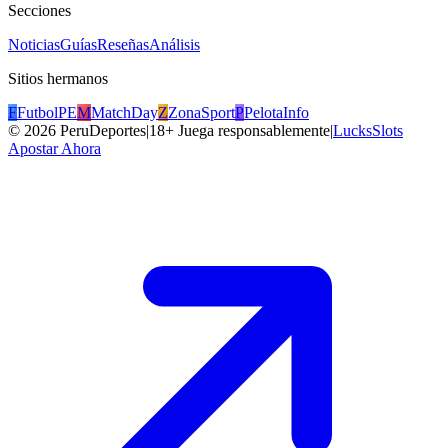
Secciones
Noticias
Guías
Reseñas
Análisis
Sitios hermanos
F
FutbolPE
M
MatchDay
Z
ZonaSport
P
PelotaInfo
©
2026
PeruDeportes
|
18+ Juega responsablemente
|
LucksSlots
Apostar Ahora