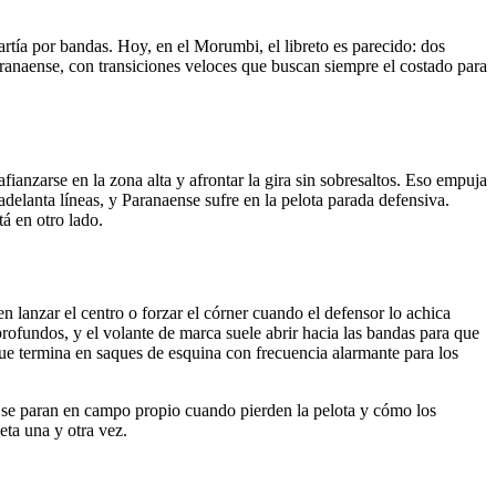
rtía por bandas. Hoy, en el Morumbi, el libreto es parecido: dos
aranaense, con transiciones veloces que buscan siempre el costado para
afianzarse en la zona alta y afrontar la gira sin sobresaltos. Eso empuja
adelanta líneas, y Paranaense sufre en la pelota parada defensiva.
á en otro lado.
n lanzar el centro o forzar el córner cuando el defensor lo achica
profundos, y el volante de marca suele abrir hacia las bandas para que
 que termina en saques de esquina con frecuencia alarmante para los
 se paran en campo propio cuando pierden la pelota y cómo los
eta una y otra vez.