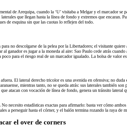
mental de Arequipa, cuando la ‘U’ visitaba a Melgar y el marcador se pa
laterales que llegan hasta la línea de fondo y extremos que encaran. P
ues de esquina sin que las cuotas lo reflejen del todo.
para no descolgarse de la pelea por la Libertadores; el visitante quiere 
ar al ganador es jugar a la moneda al aire: Sao Paulo cede atrás cuando 
 poco para el riesgo real de un marcador igualado. La bolsa de valor est
afuera. El lateral derecho tricolor es una avenida en ofensiva; no duda e
Paranaense, mientras tanto, no se queda atrás: sus laterales también son 
s que atacan con vocación de línea de fondo, genera un tránsito lateral
.
No necesito estadísticas exactas para afirmarlo: basta ver cómo ambos
vales a perseguir hasta el córner, y el balón termina rozando la raya de m
tacar el over de corners