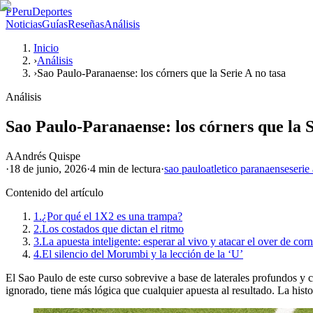
P
PeruDeportes
Noticias
Guías
Reseñas
Análisis
Inicio
›
Análisis
›
Sao Paulo-Paranaense: los córners que la Serie A no tasa
Análisis
Sao Paulo-Paranaense: los córners que la S
A
Andrés Quispe
·
18 de junio, 2026
·
4 min
de lectura
·
sao paulo
atletico paranaense
serie
Contenido del artículo
1.
¿Por qué el 1X2 es una trampa?
2.
Los costados que dictan el ritmo
3.
La apuesta inteligente: esperar al vivo y atacar el over de corn
4.
El silencio del Morumbi y la lección de la ‘U’
El Sao Paulo de este curso sobrevive a base de laterales profundos y c
ignorado, tiene más lógica que cualquier apuesta al resultado. La histo